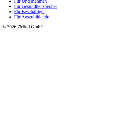
Für Unter­neh­men
Für Gesund­heits­be­ra­ter
Für Beschäftigte
Für Auszubildende
© 2026 7Mind GmbH