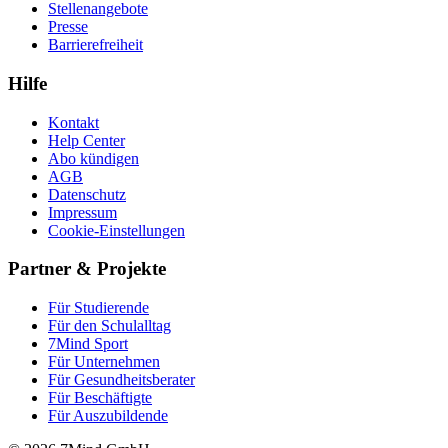
Stellenangebote
Presse
Barrierefreiheit
Hilfe
Kontakt
Help Center
Abo kündigen
AGB
Datenschutz
Impressum
Cookie-Einstellungen
Partner & Projekte
Für Stu­die­rende
Für den Schulalltag
7Mind Sport
Für Unter­neh­men
Für Gesund­heits­be­ra­ter
Für Beschäftigte
Für Auszubildende