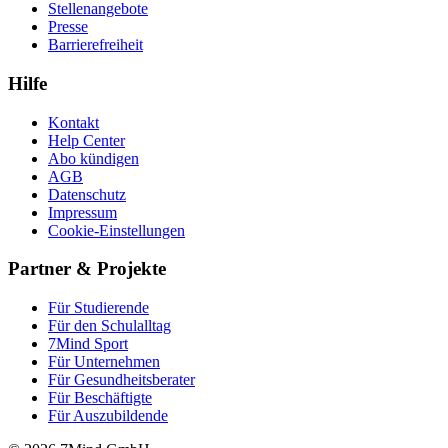
Stellenangebote
Presse
Barrierefreiheit
Hilfe
Kontakt
Help Center
Abo kündigen
AGB
Datenschutz
Impressum
Cookie-Einstellungen
Partner & Projekte
Für Stu­die­rende
Für den Schulalltag
7Mind Sport
Für Unter­neh­men
Für Gesund­heits­be­ra­ter
Für Beschäftigte
Für Auszubildende