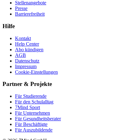
Stellenangebote
Presse
Barrierefreiheit
Hilfe
Kontakt
Help Center
Abo kündigen
AGB
Datenschutz
Impressum
Cookie-Einstellungen
Partner & Projekte
Für Stu­die­rende
Für den Schulalltag
7Mind Sport
Für Unter­neh­men
Für Gesund­heits­be­ra­ter
Für Beschäftigte
Für Auszubildende