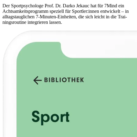
Der Sport­psy­cho­loge Prof. Dr. Darko Jekauc hat für 7Mind ein
Acht­sam­keits­pro­gramm spe­zi­ell für Sportler:innen ent­wi­ckelt – in
all­tags­taug­li­chen 7-Minu­ten-Ein­hei­ten, die sich leicht in die Trai­
nings­rou­tine inte­grie­ren lassen.