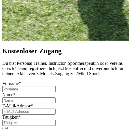
Kostenloser Zugang
Du bist Per­so­nal Trai­ner, Instruc­tor, Sport­the­ra­peut:in oder Ver­eins-
Coach? Dann regis­triere dich jetzt kos­ten­frei und unver­bind­lich für
deinen exklu­si­ven 3-Monats-Zugang zu 7Mind Sport.
Vorname*
Name*
E-Mail-Adresse*
Tätigkeit*
Ort