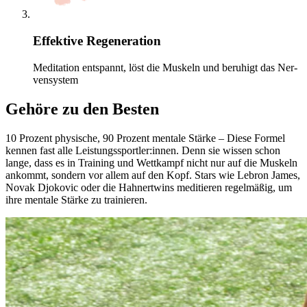
Effektive Regeneration
Medi­ta­tion entspannt, löst die Mus­keln und beruhigt das Ner­
ven­sys­tem
Gehöre zu den Besten
10 Pro­zent phy­si­sche, 90 Pro­zent men­tale Stärke – Diese Formel
kennen fast alle Leis­tungs­sport­ler:innen. Denn sie wissen schon
lange, dass es in Trai­ning und Wett­kampf nicht nur auf die Mus­keln
ankommt, son­dern vor allem auf den Kopf. Stars wie Lebron James,
Novak Djo­ko­vic oder die Hah­nert­wins medi­tie­ren regel­mä­ßig, um
ihre men­tale Stärke zu trai­nie­ren.