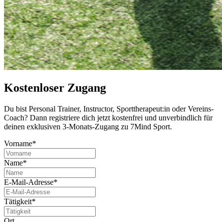
Kostenloser Zugang
Du bist Per­so­nal Trai­ner, Instruc­tor, Sport­the­ra­peut:in oder Ver­eins-
Coach? Dann regis­triere dich jetzt kos­ten­frei und unver­bind­lich für
deinen exklu­si­ven 3-Monats-Zugang zu 7Mind Sport.
Vorname*
Name*
E-Mail-Adresse*
Tätigkeit*
Ort