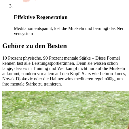
Effektive Regeneration
Medi­ta­tion entspannt, löst die Mus­keln und beruhigt das Ner­
ven­sys­tem
Gehöre zu den Besten
10 Pro­zent phy­si­sche, 90 Pro­zent men­tale Stärke – Diese Formel
kennen fast alle Leis­tungs­sport­ler:innen. Denn sie wissen schon
lange, dass es in Trai­ning und Wett­kampf nicht nur auf die Mus­keln
ankommt, son­dern vor allem auf den Kopf. Stars wie Lebron James,
Novak Djo­ko­vic oder die Hah­nert­wins medi­tie­ren regel­mä­ßig, um
ihre men­tale Stärke zu trai­nie­ren.