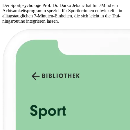
Der Sport­psy­cho­loge Prof. Dr. Darko Jekauc hat für 7Mind ein
Acht­sam­keits­pro­gramm spe­zi­ell für Sportler:innen ent­wi­ckelt – in
all­tags­taug­li­chen 7-Minu­ten-Ein­hei­ten, die sich leicht in die Trai­
nings­rou­tine inte­grie­ren lassen.