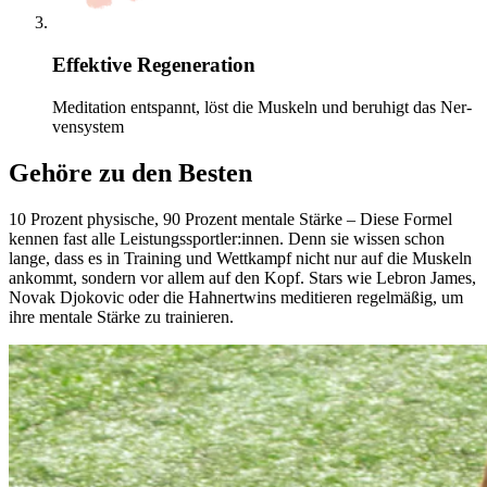
Effektive Regeneration
Medi­ta­tion entspannt, löst die Mus­keln und beruhigt das Ner­
ven­sys­tem
Gehöre zu den Besten
10 Pro­zent phy­si­sche, 90 Pro­zent men­tale Stärke – Diese Formel
kennen fast alle Leis­tungs­sport­ler:innen. Denn sie wissen schon
lange, dass es in Trai­ning und Wett­kampf nicht nur auf die Mus­keln
ankommt, son­dern vor allem auf den Kopf. Stars wie Lebron James,
Novak Djo­ko­vic oder die Hah­nert­wins medi­tie­ren regel­mä­ßig, um
ihre men­tale Stärke zu trai­nie­ren.