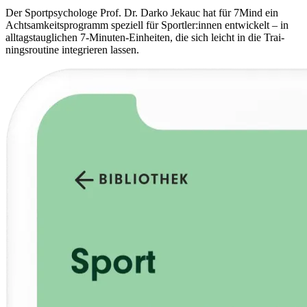
Der Sport­psy­cho­loge Prof. Dr. Darko Jekauc hat für 7Mind ein
Acht­sam­keits­pro­gramm spe­zi­ell für Sportler:innen ent­wi­ckelt – in
all­tags­taug­li­chen 7-Minu­ten-Ein­hei­ten, die sich leicht in die Trai­
nings­rou­tine inte­grie­ren lassen.