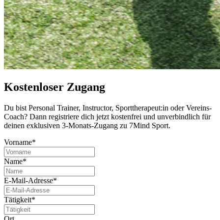
Kostenloser Zugang
Du bist Per­so­nal Trai­ner, Instruc­tor, Sport­the­ra­peut:in oder Ver­eins-
Coach? Dann regis­triere dich jetzt kos­ten­frei und unver­bind­lich für
deinen exklu­si­ven 3-Monats-Zugang zu 7Mind Sport.
Vorname*
Name*
E-Mail-Adresse*
Tätigkeit*
Ort