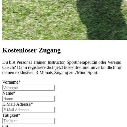
Kostenloser Zugang
Du bist Per­so­nal Trai­ner, Instruc­tor, Sport­the­ra­peut:in oder Ver­eins-
Coach? Dann regis­triere dich jetzt kos­ten­frei und unver­bind­lich für
deinen exklu­si­ven 3-Monats-Zugang zu 7Mind Sport.
Vorname*
Name*
E-Mail-Adresse*
Tätigkeit*
Ort