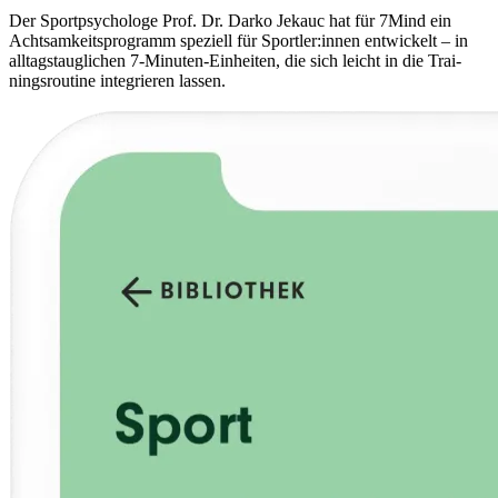
Der Sport­psy­cho­loge Prof. Dr. Darko Jekauc hat für 7Mind ein
Acht­sam­keits­pro­gramm spe­zi­ell für Sportler:innen ent­wi­ckelt – in
all­tags­taug­li­chen 7-Minu­ten-Ein­hei­ten, die sich leicht in die Trai­
nings­rou­tine inte­grie­ren lassen.