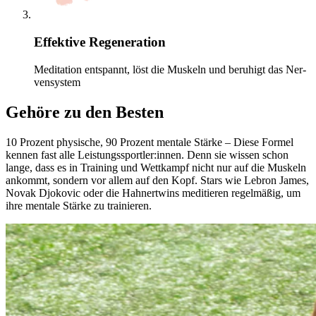
Effektive Regeneration
Medi­ta­tion entspannt, löst die Mus­keln und beruhigt das Ner­
ven­sys­tem
Gehöre zu den Besten
10 Pro­zent phy­si­sche, 90 Pro­zent men­tale Stärke – Diese Formel
kennen fast alle Leis­tungs­sport­ler:innen. Denn sie wissen schon
lange, dass es in Trai­ning und Wett­kampf nicht nur auf die Mus­keln
ankommt, son­dern vor allem auf den Kopf. Stars wie Lebron James,
Novak Djo­ko­vic oder die Hah­nert­wins medi­tie­ren regel­mä­ßig, um
ihre men­tale Stärke zu trai­nie­ren.