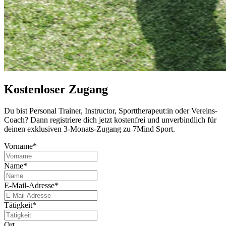
Kostenloser Zugang
Du bist Per­so­nal Trai­ner, Instruc­tor, Sport­the­ra­peut:in oder Ver­eins-
Coach? Dann regis­triere dich jetzt kos­ten­frei und unver­bind­lich für
deinen exklu­si­ven 3-Monats-Zugang zu 7Mind Sport.
Vorname*
Name*
E-Mail-Adresse*
Tätigkeit*
Ort