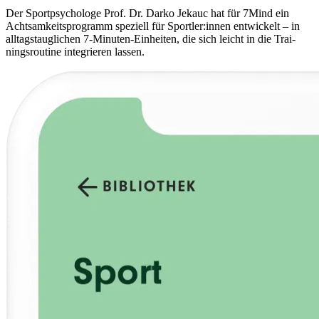
Der Sport­psy­cho­loge Prof. Dr. Darko Jekauc hat für 7Mind ein
Acht­sam­keits­pro­gramm spe­zi­ell für Sportler:innen ent­wi­ckelt – in
all­tags­taug­li­chen 7-Minu­ten-Ein­hei­ten, die sich leicht in die Trai­
nings­rou­tine inte­grie­ren lassen.