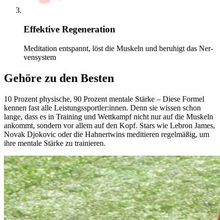
Effektive Regeneration
Medi­ta­tion entspannt, löst die Mus­keln und beruhigt das Ner­
ven­sys­tem
Gehöre zu den Besten
10 Pro­zent phy­si­sche, 90 Pro­zent men­tale Stärke – Diese Formel
kennen fast alle Leis­tungs­sport­ler:innen. Denn sie wissen schon
lange, dass es in Trai­ning und Wett­kampf nicht nur auf die Mus­keln
ankommt, son­dern vor allem auf den Kopf. Stars wie Lebron James,
Novak Djo­ko­vic oder die Hah­nert­wins medi­tie­ren regel­mä­ßig, um
ihre men­tale Stärke zu trai­nie­ren.