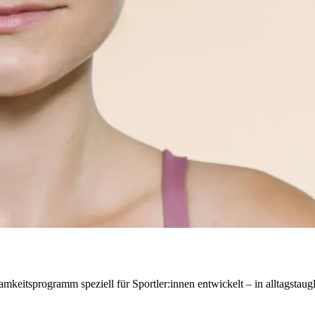
.
ts­pro­gramm spe­zi­ell für Sportler:innen ent­wi­ckelt – in all­tags­taug­li