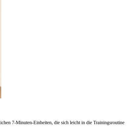
­chen 7-Minu­ten-Ein­hei­ten, die sich leicht in die Trai­nings­rou­tine