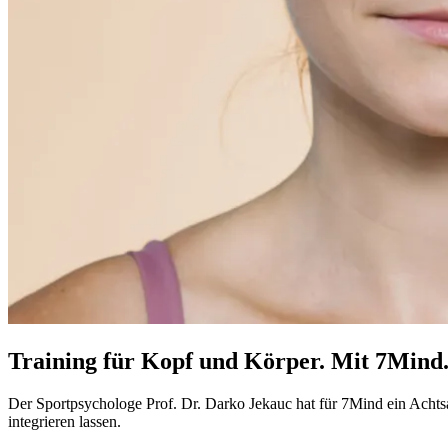
Training für Kopf und Körper. Mit 7Mind
Der Sport­psy­cho­loge Prof. Dr. Darko Jekauc hat für 7Mind ein Acht­sam­kei
inte­grie­ren lassen.