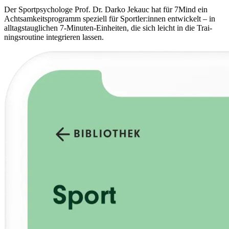
Der Sport­psy­cho­loge Prof. Dr. Darko Jekauc hat für 7Mind ein
Acht­sam­keits­pro­gramm spe­zi­ell für Sportler:innen ent­wi­ckelt – in
all­tags­taug­li­chen 7-Minu­ten-Ein­hei­ten, die sich leicht in die Trai­
nings­rou­tine inte­grie­ren lassen.