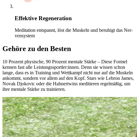
Effektive Regeneration
Medi­ta­tion entspannt, löst die Mus­keln und beruhigt das Ner­
ven­sys­tem
Gehöre zu den Besten
10 Pro­zent phy­si­sche, 90 Pro­zent men­tale Stärke – Diese Formel
kennen fast alle Leis­tungs­sport­ler:innen. Denn sie wissen schon
lange, dass es in Trai­ning und Wett­kampf nicht nur auf die Mus­keln
ankommt, son­dern vor allem auf den Kopf. Stars wie Lebron James,
Novak Djo­ko­vic oder die Hah­nert­wins medi­tie­ren regel­mä­ßig, um
ihre men­tale Stärke zu trai­nie­ren.