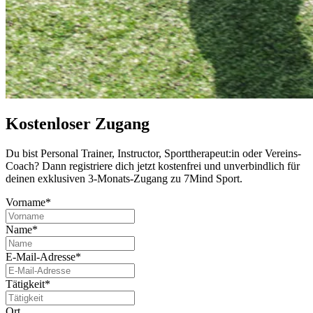
Kostenloser Zugang
Du bist Per­so­nal Trai­ner, Instruc­tor, Sport­the­ra­peut:in oder Ver­eins-
Coach? Dann regis­triere dich jetzt kos­ten­frei und unver­bind­lich für
deinen exklu­si­ven 3-Monats-Zugang zu 7Mind Sport.
Vorname*
Name*
E-Mail-Adresse*
Tätigkeit*
Ort