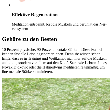
Effektive Regeneration
Medi­ta­tion entspannt, löst die Mus­keln und beruhigt das Ner­
ven­sys­tem
Gehöre zu den Besten
10 Pro­zent phy­si­sche, 90 Pro­zent men­tale Stärke – Diese Formel
kennen fast alle Leis­tungs­sport­ler:innen. Denn sie wissen schon
lange, dass es in Trai­ning und Wett­kampf nicht nur auf die Mus­keln
ankommt, son­dern vor allem auf den Kopf. Stars wie Lebron James,
Novak Djo­ko­vic oder die Hah­nert­wins medi­tie­ren regel­mä­ßig, um
ihre men­tale Stärke zu trai­nie­ren.