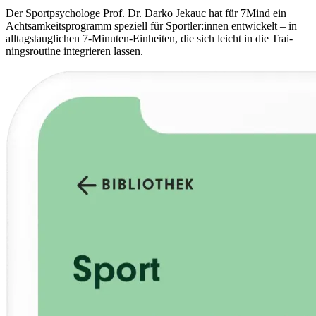
Der Sport­psy­cho­loge Prof. Dr. Darko Jekauc hat für 7Mind ein
Acht­sam­keits­pro­gramm spe­zi­ell für Sportler:innen ent­wi­ckelt – in
all­tags­taug­li­chen 7-Minu­ten-Ein­hei­ten, die sich leicht in die Trai­
nings­rou­tine inte­grie­ren lassen.