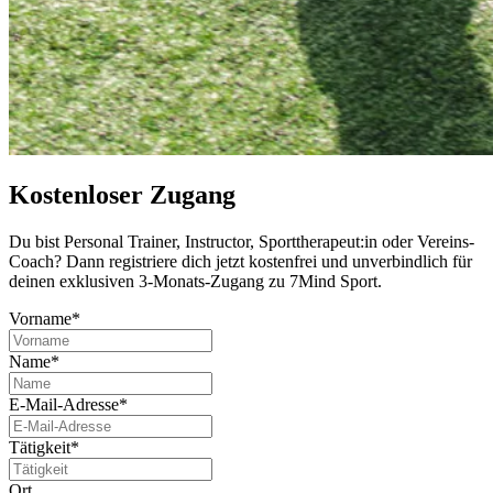
Kostenloser Zugang
Du bist Per­so­nal Trai­ner, Instruc­tor, Sport­the­ra­peut:in oder Ver­eins-
Coach? Dann regis­triere dich jetzt kos­ten­frei und unver­bind­lich für
deinen exklu­si­ven 3-Monats-Zugang zu 7Mind Sport.
Vorname*
Name*
E-Mail-Adresse*
Tätigkeit*
Ort