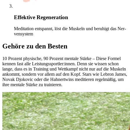
Effektive Regeneration
Medi­ta­tion entspannt, löst die Mus­keln und beruhigt das Ner­
ven­sys­tem
Gehöre zu den Besten
10 Pro­zent phy­si­sche, 90 Pro­zent men­tale Stärke – Diese Formel
kennen fast alle Leis­tungs­sport­ler:innen. Denn sie wissen schon
lange, dass es in Trai­ning und Wett­kampf nicht nur auf die Mus­keln
ankommt, son­dern vor allem auf den Kopf. Stars wie Lebron James,
Novak Djo­ko­vic oder die Hah­nert­wins medi­tie­ren regel­mä­ßig, um
ihre men­tale Stärke zu trai­nie­ren.