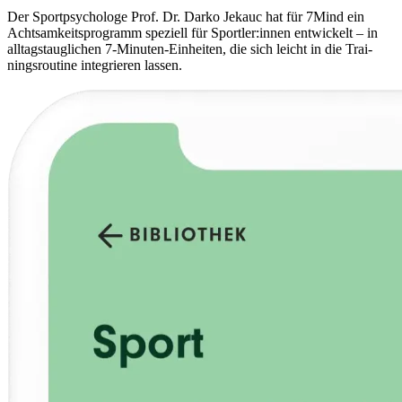
Der Sport­psy­cho­loge Prof. Dr. Darko Jekauc hat für 7Mind ein
Acht­sam­keits­pro­gramm spe­zi­ell für Sportler:innen ent­wi­ckelt – in
all­tags­taug­li­chen 7-Minu­ten-Ein­hei­ten, die sich leicht in die Trai­
nings­rou­tine inte­grie­ren lassen.