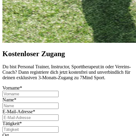
Kostenloser Zugang
Du bist Per­so­nal Trai­ner, Instruc­tor, Sport­the­ra­peut:in oder Ver­eins-
Coach? Dann regis­triere dich jetzt kos­ten­frei und unver­bind­lich für
deinen exklu­si­ven 3-Monats-Zugang zu 7Mind Sport.
Vorname*
Name*
E-Mail-Adresse*
Tätigkeit*
Ort