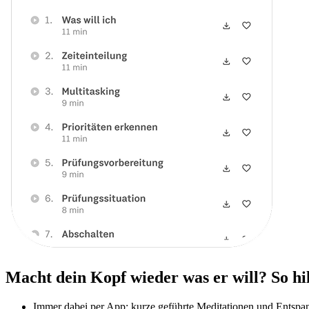
Macht dein Kopf wieder was er will? So hi
Immer dabei per App: kurze geführte Meditationen und Entsp