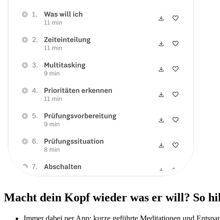
Macht dein Kopf wieder was er will? So hi
Immer dabei per App: kurze geführte Meditationen und Entsp