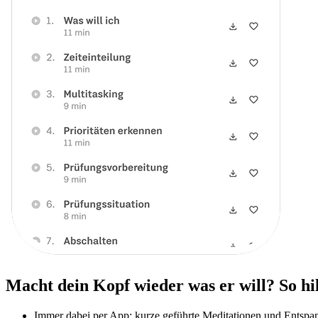
Macht dein Kopf wieder was er will? So hi
Immer dabei per App: kurze geführte Meditationen und Entsp