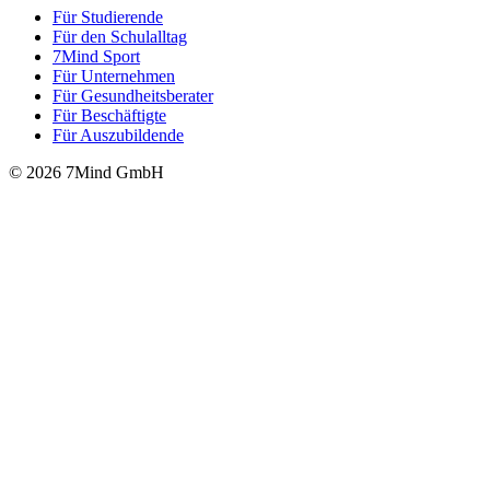
Für Stu­die­rende
Für den Schulalltag
7Mind Sport
Für Unter­neh­men
Für Gesund­heits­be­ra­ter
Für Beschäftigte
Für Auszubildende
© 2026 7Mind GmbH