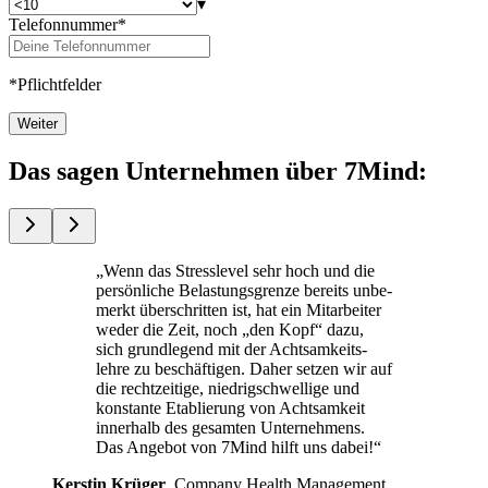
▾
Telefonnummer*
*Pflichtfelder
Weiter
Das sagen Unternehmen über 7Mind:
„Wenn das Stress­le­vel sehr hoch und die
per­sön­li­che Belas­tungs­grenze bereits unbe­
merkt über­schrit­ten ist, hat ein Mit­ar­bei­ter
weder die Zeit, noch „den Kopf“ dazu,
sich grund­le­gend mit der Acht­sam­keits­
lehre zu beschäf­ti­gen. Daher setzen wir auf
die recht­zei­tige, nied­rig­schwel­lige und
kon­stante Eta­blie­rung von Acht­sam­keit
inner­halb des gesam­ten Unterneh­mens.
Das Ange­bot von 7Mind hilft uns dabei!“
Kers­tin Krüger
, Com­pany Health Manage­ment,