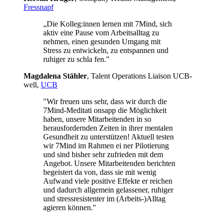
Fressnapf
„Die Kolleg:innen lernen mit 7Mind, sich
aktiv eine Pause vom Arbeitsalltag zu
nehmen, einen gesunden Umgang mit
Stress zu entwickeln, zu entspannen und
ruhiger zu schla fen."
Mag­da­lena Stäh­ler
, Talent Operations Liaison UCB­
well,
UCB
"Wir freuen uns sehr, dass wir durch die
7Mind-Meditati onsapp die Möglichkeit
haben, unsere Mitarbeitenden in so
herausfordernden Zeiten in ihrer mentalen
Gesundheit zu unterstützen! Aktuell testen
wir 7Mind im Rahmen ei ner Pilotierung
und sind bisher sehr zufrieden mit dem
Angebot. Unsere Mitarbeitenden berichten
begeistert da von, dass sie mit wenig
Aufwand viele positive Effekte er reichen
und dadurch allgemein gelassener, ruhiger
und stressresistenter im (Arbeits-)Alltag
agieren können."