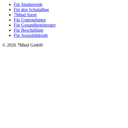
Für Stu­die­rende
Für den Schulalltag
7Mind Sport
Für Unter­neh­men
Für Gesund­heits­be­ra­ter
Für Beschäftigte
Für Auszubildende
© 2026 7Mind GmbH