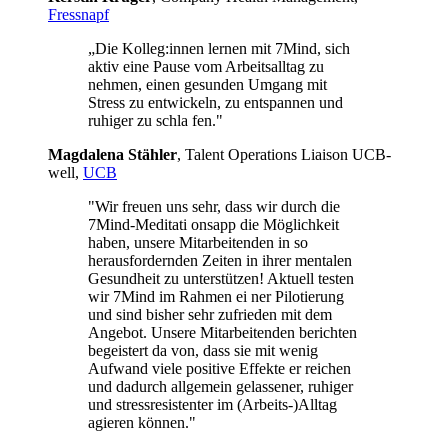
Fressnapf
„Die Kolleg:innen lernen mit 7Mind, sich
aktiv eine Pause vom Arbeitsalltag zu
nehmen, einen gesunden Umgang mit
Stress zu entwickeln, zu entspannen und
ruhiger zu schla fen."
Mag­da­lena Stäh­ler
, Talent Operations Liaison UCB­
well,
UCB
"Wir freuen uns sehr, dass wir durch die
7Mind-Meditati onsapp die Möglichkeit
haben, unsere Mitarbeitenden in so
herausfordernden Zeiten in ihrer mentalen
Gesundheit zu unterstützen! Aktuell testen
wir 7Mind im Rahmen ei ner Pilotierung
und sind bisher sehr zufrieden mit dem
Angebot. Unsere Mitarbeitenden berichten
begeistert da von, dass sie mit wenig
Aufwand viele positive Effekte er reichen
und dadurch allgemein gelassener, ruhiger
und stressresistenter im (Arbeits-)Alltag
agieren können."