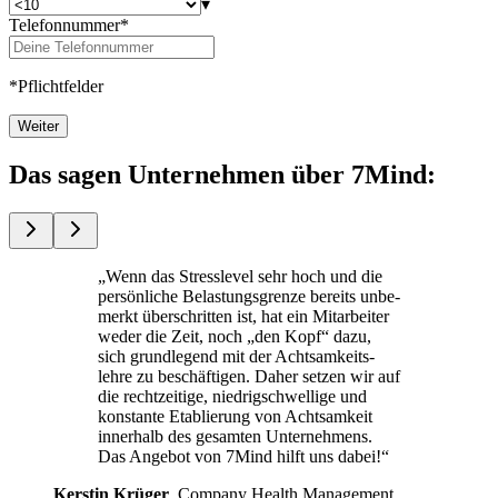
▾
Telefonnummer*
*Pflichtfelder
Weiter
Das sagen Unternehmen über 7Mind:
„Wenn das Stress­le­vel sehr hoch und die
per­sön­li­che Belas­tungs­grenze bereits unbe­
merkt über­schrit­ten ist, hat ein Mit­ar­bei­ter
weder die Zeit, noch „den Kopf“ dazu,
sich grund­le­gend mit der Acht­sam­keits­
lehre zu beschäf­ti­gen. Daher setzen wir auf
die recht­zei­tige, nied­rig­schwel­lige und
kon­stante Eta­blie­rung von Acht­sam­keit
inner­halb des gesam­ten Unterneh­mens.
Das Ange­bot von 7Mind hilft uns dabei!“
Kers­tin Krüger
, Com­pany Health Manage­ment,