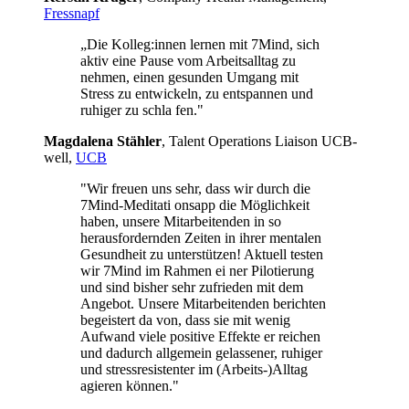
Fressnapf
„Die Kolleg:innen lernen mit 7Mind, sich
aktiv eine Pause vom Arbeitsalltag zu
nehmen, einen gesunden Umgang mit
Stress zu entwickeln, zu entspannen und
ruhiger zu schla fen."
Mag­da­lena Stäh­ler
, Talent Operations Liaison UCB­
well,
UCB
"Wir freuen uns sehr, dass wir durch die
7Mind-Meditati onsapp die Möglichkeit
haben, unsere Mitarbeitenden in so
herausfordernden Zeiten in ihrer mentalen
Gesundheit zu unterstützen! Aktuell testen
wir 7Mind im Rahmen ei ner Pilotierung
und sind bisher sehr zufrieden mit dem
Angebot. Unsere Mitarbeitenden berichten
begeistert da von, dass sie mit wenig
Aufwand viele positive Effekte er reichen
und dadurch allgemein gelassener, ruhiger
und stressresistenter im (Arbeits-)Alltag
agieren können."