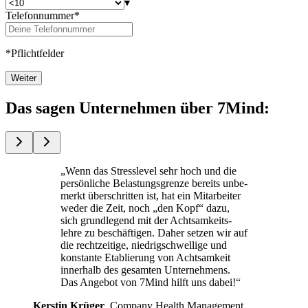
▾
Telefonnummer*
*Pflichtfelder
Weiter
Das sagen Unternehmen über 7Mind:
„Wenn das Stress­le­vel sehr hoch und die
per­sön­li­che Belas­tungs­grenze bereits unbe­
merkt über­schrit­ten ist, hat ein Mit­ar­bei­ter
weder die Zeit, noch „den Kopf“ dazu,
sich grund­le­gend mit der Acht­sam­keits­
lehre zu beschäf­ti­gen. Daher setzen wir auf
die recht­zei­tige, nied­rig­schwel­lige und
kon­stante Eta­blie­rung von Acht­sam­keit
inner­halb des gesam­ten Unterneh­mens.
Das Ange­bot von 7Mind hilft uns dabei!“
Kers­tin Krüger
, Com­pany Health Manage­ment,