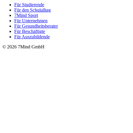
Für Stu­die­rende
Für den Schulalltag
7Mind Sport
Für Unter­neh­men
Für Gesund­heits­be­ra­ter
Für Beschäftigte
Für Auszubildende
© 2026 7Mind GmbH