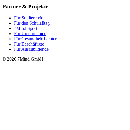
Partner & Projekte
Für Stu­die­rende
Für den Schulalltag
7Mind Sport
Für Unter­neh­men
Für Gesund­heits­be­ra­ter
Für Beschäftigte
Für Auszubildende
© 2026 7Mind GmbH