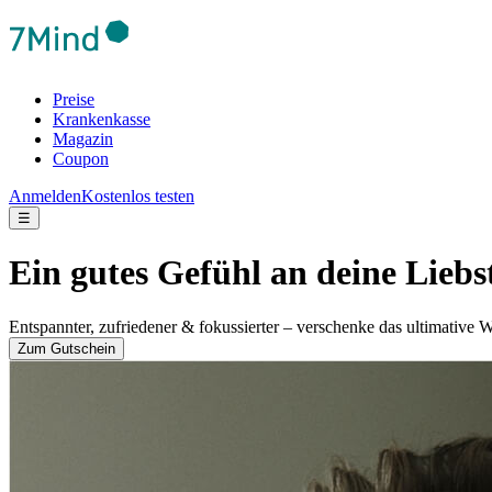
Preise
Krankenkasse
Magazin
Coupon
Anmelden
Kostenlos testen
☰
Ein gutes Gefühl an deine Lieb
Entspannter, zufriedener & fokussierter – verschenke das ultimative 
Zum Gutschein