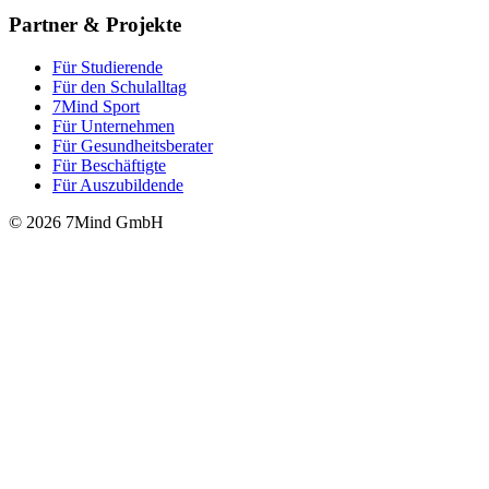
Partner & Projekte
Für Stu­die­rende
Für den Schulalltag
7Mind Sport
Für Unter­neh­men
Für Gesund­heits­be­ra­ter
Für Beschäftigte
Für Auszubildende
© 2026 7Mind GmbH