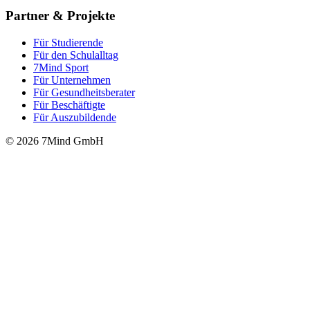
Partner & Projekte
Für Stu­die­rende
Für den Schulalltag
7Mind Sport
Für Unter­neh­men
Für Gesund­heits­be­ra­ter
Für Beschäftigte
Für Auszubildende
© 2026 7Mind GmbH