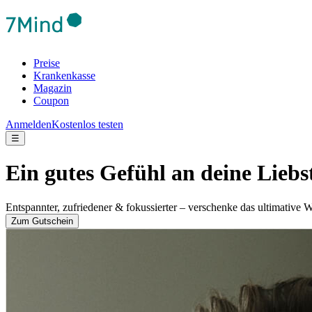
Preise
Krankenkasse
Magazin
Coupon
Anmelden
Kostenlos testen
☰
Ein gutes Gefühl an deine Lieb
Entspannter, zufriedener & fokussierter – verschenke das ultimative 
Zum Gutschein