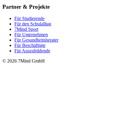
Partner & Projekte
Für Stu­die­rende
Für den Schulalltag
7Mind Sport
Für Unter­neh­men
Für Gesund­heits­be­ra­ter
Für Beschäftigte
Für Auszubildende
© 2026 7Mind GmbH