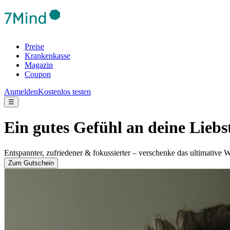
Preise
Krankenkasse
Magazin
Coupon
Anmelden
Kostenlos testen
☰
Ein gutes Gefühl an deine Lieb
Entspannter, zufriedener & fokussierter – verschenke das ultimative 
Zum Gutschein