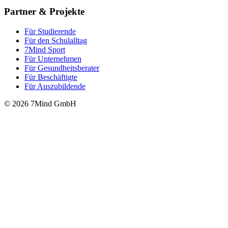
Partner & Projekte
Für Stu­die­rende
Für den Schulalltag
7Mind Sport
Für Unter­neh­men
Für Gesund­heits­be­ra­ter
Für Beschäftigte
Für Auszubildende
© 2026 7Mind GmbH