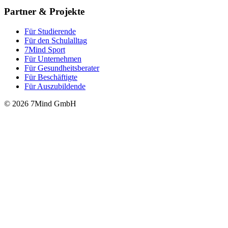
Partner & Projekte
Für Stu­die­rende
Für den Schulalltag
7Mind Sport
Für Unter­neh­men
Für Gesund­heits­be­ra­ter
Für Beschäftigte
Für Auszubildende
© 2026 7Mind GmbH