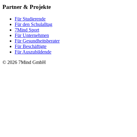
Partner & Projekte
Für Stu­die­rende
Für den Schulalltag
7Mind Sport
Für Unter­neh­men
Für Gesund­heits­be­ra­ter
Für Beschäftigte
Für Auszubildende
© 2026 7Mind GmbH