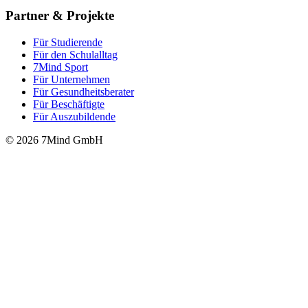
Partner & Projekte
Für Stu­die­rende
Für den Schulalltag
7Mind Sport
Für Unter­neh­men
Für Gesund­heits­be­ra­ter
Für Beschäftigte
Für Auszubildende
© 2026 7Mind GmbH