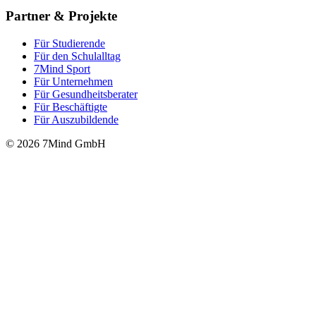
Partner & Projekte
Für Stu­die­rende
Für den Schulalltag
7Mind Sport
Für Unter­neh­men
Für Gesund­heits­be­ra­ter
Für Beschäftigte
Für Auszubildende
© 2026 7Mind GmbH