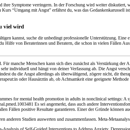
ihre Symptome verringern. In der Forschung wird weiter diskutiert, wie
 Kurs “Umgang mit Angst” erfährst du, was das Gedankenkarussell ist,
u viel wird
tigen kannst, suche dir unbedingt professionelle Unterstützung. Eine e
 du Hilfe von Beraterinnen und Beratern, die schon in vielen Fällen A
. Für manche Menschen kann sich dies zunächst als Verstärkung der Ang
 sehr individuell und hängt von deiner Verfassung ab. Die Angst versch
est du die Angst allerdings als überwältigend, zögere nicht, dir ther
rapeut:in oder Hausärztin ab, ob Achtsamkeit eine geeignete Methode f
mmes for mental health promotion in adults in nonclinical settings: A s
al.pmed.1003481 Es sei angemerkt, dass auch andere Interventionsform
len Fällen positive Resultate garantieren. Einer der Gründe können a
reren anderen Studien auswerten und zusammenfassen. Meta-Metaanal
ta-Analysis of Self-Guided Interventions to Address Anxiety, Depressi