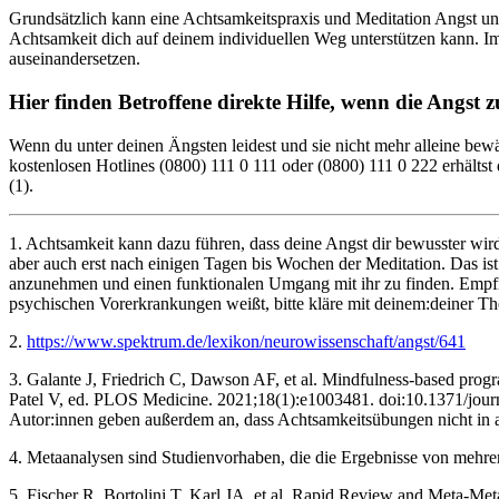
Grundsätzlich kann eine Achtsamkeitspraxis und Meditation Angst und 
Achtsamkeit dich auf deinem individuellen Weg unterstützen kann. Im
auseinandersetzen.
Hier finden Betroffene direkte Hilfe, wenn die Angst z
Wenn du unter deinen Ängsten leidest und sie nicht mehr alleine bewäl
kostenlosen Hotlines (0800) 111 0 111 oder (0800) 111 0 222 erhältst
(1).
1. Achtsamkeit kann dazu führen, dass deine Angst dir bewusster wird
aber auch erst nach einigen Tagen bis Wochen der Meditation. Das ist
anzunehmen und einen funktionalen Umgang mit ihr zu finden. Empfind
psychischen Vorerkrankungen weißt, bitte kläre mit deinem:deiner The
2.
https://www.spektrum.de/lexikon/neurowissenschaft/angst/641
3. Galante J, Friedrich C, Dawson AF, et al. Mindfulness-based progra
Patel V, ed. PLOS Medicine. 2021;18(1):e1003481. doi:10.1371/journ
Autor:innen geben außerdem an, dass Achtsamkeitsübungen nicht in al
4. Metaanalysen sind Studienvorhaben, die die Ergebnisse von meh
5. Fischer R, Bortolini T, Karl JA, et al. Rapid Review and Meta-Me