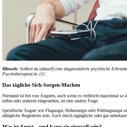
Hin­weis
: Solltest du (aktuell) eine diagnostizierte psychische Erkra
Psychotherapeut:in. (1)
Das täg­li­che Sich-Sorgen-Machen
Nie­mand ist frei von Ängs­ten, auch wenn es vielleicht manchmal s
selbst oder anderen eingestehen, ist eine andere Frage.
Spezifische Ängste wie Flugangst, Höhenangst oder Prüfungsangst si
alltägliche Begleiterin sein. Auch durch tagtägliche oder gar unbekan
Was ist Angst – und kann sie sinnvoll sein?