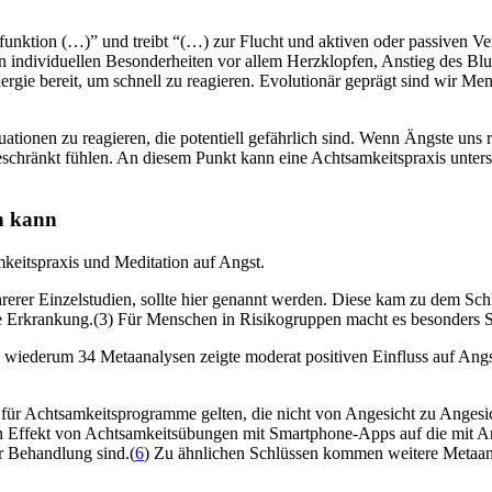
funktion (…)” und treibt “(…) zur Flucht und aktiven oder passiven V
 individuellen Besonderheiten vor allem Herzklopfen, Anstieg des Blu
ergie bereit, um schnell zu reagieren. Evolutionär geprägt sind wir Me
uationen zu reagieren, die potentiell gefährlich sind. Wenn Ängste un
eschränkt fühlen. An diesem Punkt kann eine Achtsamkeitspraxis unters
en kann
mkeitspraxis und Meditation auf Angst.
rer Einzelstudien, sollte hier genannt werden. Diese kam zu dem Schl
che Erkrankung.(3) Für Menschen in Risikogruppen macht es besonders 
wiederum 34 Metaanalysen zeigte moderat positiven Einfluss auf Angs
für Achtsamkeitsprogramme gelten, die nicht von Angesicht zu Angesich
ven Effekt von Achtsamkeitsübungen mit Smartphone-Apps auf die mit
r Behandlung sind.(
6
) Zu ähnlichen Schlüssen kommen weitere Metaan