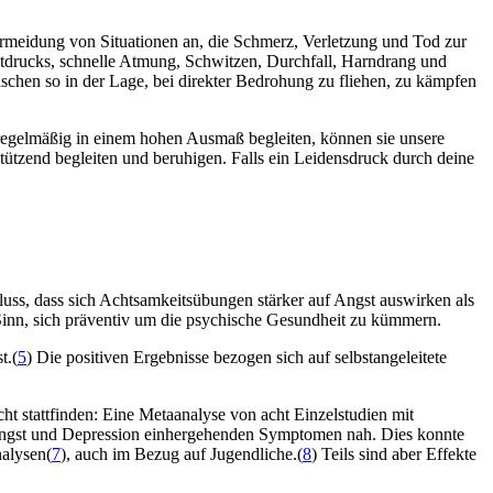
ermeidung von Situationen an, die Schmerz, Verletzung und Tod zur
tdrucks, schnelle Atmung, Schwitzen, Durchfall, Harndrang und
nschen so in der Lage, bei direkter Bedrohung zu fliehen, zu kämpfen
s regelmäßig in einem hohen Ausmaß begleiten, können sie unsere
tützend begleiten und beruhigen. Falls ein Leidensdruck durch deine
uss, dass sich Achtsamkeitsübungen stärker auf Angst auswirken als
Sinn, sich präventiv um die psychische Gesundheit zu kümmern.
t.(
5
) Die positiven Ergebnisse bezogen sich auf selbstangeleitete
t stattfinden: Eine Metaanalyse von acht Einzelstudien mit
 Angst und Depression einhergehenden Symptomen nah. Dies konnte
alysen(
7
), auch im Bezug auf Jugendliche.(
8
) Teils sind aber Effekte