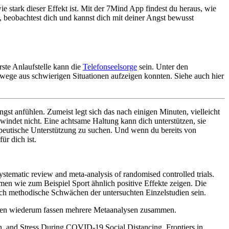
 stark dieser Effekt ist. Mit der 7Mind App findest du heraus, wie
 beobachtest dich und kannst dich mit deiner Angst bewusst
rste Anlaufstelle kann die
Telefonseelsorge
sein. Unter den
uswege aus schwierigen Situationen aufzeigen konnten. Siehe auch hier
st anfühlen. Zumeist legt sich das nach einigen Minuten, vielleicht
windet nicht. Eine achtsame Haltung kann dich unterstützen, sie
apeutische Unterstützung zu suchen. Und wenn du bereits von
ür dich ist.
ystematic review and meta-analysis of randomised controlled trials.
en wie zum Beispiel Sport ähnlich positive Effekte zeigen. Die
uch methodische Schwächen der untersuchten Einzelstudien sein.
ysen wiederum fassen mehrere Metaanalysen zusammen.
on, and Stress During COVID-19 Social Distancing. Frontiers in