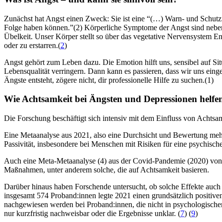
Zunächst hat Angst einen Zweck: Sie ist eine “(…) Warn- und Schutz
Folge haben können.”(2) Körperliche Symptome der Angst sind neben
Übelkeit. Unser Körper stellt so über das vegetative Nervensystem En
oder zu erstarren.(
2
)
Angst gehört zum Leben dazu. Die Emotion hilft uns, sensibel auf Sit
Lebensqualität verringern. Dann kann es passieren, dass wir uns eing
Ängste entsteht, zögere nicht, dir professionelle Hilfe zu suchen.(1)
Wie Achtsamkeit bei Ängsten und Depres­sio­nen helf
Die Forschung beschäftigt sich intensiv mit dem Einfluss von Achtsa
Eine Metaanalyse aus 2021, also eine Durchsicht und Bewertung mehre
Passivität, insbesondere bei Menschen mit Risiken für eine psychis
Auch eine Meta-Metaanalyse (4) aus der Covid-Pandemie (2020) von 
Maßnahmen, unter anderem solche, die auf Achtsamkeit basieren.
Darüber hinaus haben Forschende untersucht, ob solche Effekte auch 
insgesamt 574 Proband:innen legte 2021 einen grundsätzlich positi
nachgewiesen werden bei Proband:innen, die nicht in psychologische
nur kurzfristig nachweisbar oder die Ergebnisse unklar. (
7
) (
9
)