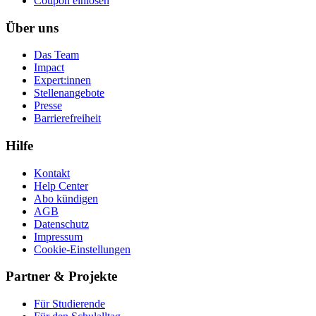
Coupon einlösen
Über uns
Das Team
Impact
Expert:innen
Stellenangebote
Presse
Barrierefreiheit
Hilfe
Kontakt
Help Center
Abo kündigen
AGB
Datenschutz
Impressum
Cookie-Einstellungen
Partner & Projekte
Für Stu­die­rende