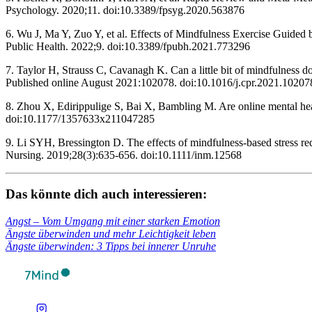
Psychology. 2020;11. doi:10.3389/fpsyg.2020.563876
6. Wu J, Ma Y, Zuo Y, et al. Effects of Mindfulness Exercise Guided
Public Health. 2022;9. doi:10.3389/fpubh.2021.773296
7. Taylor H, Strauss C, Cavanagh K. Can a little bit of mindfulness 
Published online August 2021:102078. doi:10.1016/j.cpr.2021.102078
8. Zhou X, Edirippulige S, Bai X, Bambling M. Are online mental heal
doi:10.1177/1357633x211047285 ‌
9. Li SYH, Bressington D. The effects of mindfulness‐based stress redu
Nursing. 2019;28(3):635-656. doi:10.1111/inm.12568
Das könnte dich auch inter­es­sie­ren:
Angst – Vom Umgang mit einer star­ken Emo­tion
Ängste über­win­den und mehr Leich­tig­keit leben
Ängste über­win­den: 3 Tipps bei inne­rer Unruhe