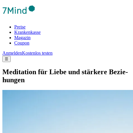
Preise
Krankenkasse
Magazin
Coupon
Anmelden
Kostenlos testen
☰
Medi­ta­tion für Liebe und stär­kere Bezie­
hun­gen