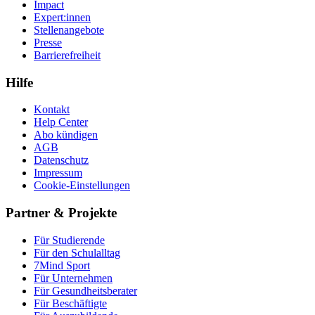
Impact
Expert:innen
Stellenangebote
Presse
Barrierefreiheit
Hilfe
Kontakt
Help Center
Abo kündigen
AGB
Datenschutz
Impressum
Cookie-Einstellungen
Partner & Projekte
Für Stu­die­rende
Für den Schulalltag
7Mind Sport
Für Unter­neh­men
Für Gesund­heits­be­ra­ter
Für Beschäftigte