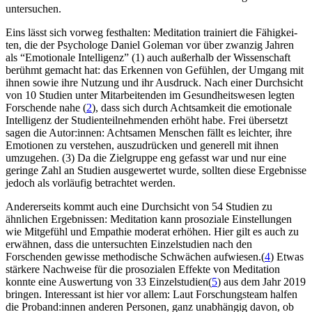
untersuchen.
Eins lässt sich vorweg festhalten: Medi­ta­tion trai­niert die Fähig­kei­
ten, die der Psy­cho­loge Daniel Gole­man vor über zwan­zig Jahren
als “Emo­tio­nale Intel­li­genz” (1) auch außerhalb der Wissenschaft
berühmt gemacht hat: das Erkennen von Gefühlen, der Umgang mit
ihnen sowie ihre Nutzung und ihr Ausdruck. Nach einer Durchsicht
von 10 Studien unter Mitarbeitenden im Gesundheitswesen legten
Forschende nahe (
2
), dass sich durch Achtsamkeit die emotionale
Intelligenz der Studienteilnehmenden erhöht habe. Frei übersetzt
sagen die Autor:innen: Acht­sa­men Men­schen fällt es leich­ter, ihre
Emo­tio­nen zu ver­ste­hen, auszudrücken und generell mit ihnen
umzu­ge­hen. (3) Da die Zielgruppe eng gefasst war und nur eine
geringe Zahl an Studien ausgewertet wurde, sollten diese Ergebnisse
jedoch als vorläufig betrachtet werden.
Andererseits kommt auch eine Durchsicht von 54 Studien zu
ähnlichen Ergebnissen: Meditation kann prosoziale Einstellungen
wie Mitgefühl und Empathie moderat erhöhen. Hier gilt es auch zu
erwähnen, dass die untersuchten Einzelstudien nach den
Forschenden gewisse methodische Schwächen aufwiesen.(
4
) Etwas
stärkere Nachweise für die prosozialen Effekte von Meditation
konnte eine Auswertung von 33 Einzelstudien(
5
) aus dem Jahr 2019
bringen. Interessant ist hier vor allem: Laut Forschungsteam halfen
die Proband:innen anderen Personen, ganz unabhängig davon, ob