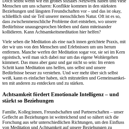
Doch selbst wenn wir ein großes soziales Netzwerk haben und viele
Menschen um uns scharen: Konflikte kommen in den stärksten
Beziehungen und längsten Freundschaften vor – und das ist okay,
schließlich sind sie Teil unserer menschlichen Natur. Oft ist es so,
dass zwischenmenschliche Probleme dort entstehen, wo unsere
Bedürfnisse unausgesprochen bleiben und dann miteinander
kollidieren. Kann Achtsamkeitsmeditation hier helfen?
Viele sehen die Meditation als eine nach innen gerichtete Praxis, mit
der wir uns von den Menschen und Erlebnissen um uns herum
entfernen. Manche werfen der Meditation sogar vor, sie sei im Kern
egoistisch, weil man sich dabei nur um das eigene Wohlergehen
kümmert. Das muss aber ganz und gar nicht so sein: Im ersten
Schritt kann Meditation uns helfen, uns selbst und unsere
Bedürfnisse besser zu verstehen. Und wer mehr über sich selbst
weiß, kann es einfacher haben, sich mitzuteilen und Gemein­sam­kei­
ten mit anderen zu ent­de­cken und zu stär­ken.
Achtsamkeit fördert Emotionale Intelligenz – und
stärkt so Beziehungen
Familie, Kolleg:innen, Freundschaften und Partnerschaften – unser
Geflecht an Beziehungen ist weitreichend und so nähert sich die
Forschung aus sehr unterschiedlichen Richtungen, um den Einfluss
von Meditation und Achtsamkeit auf unsere Beziehungen zu