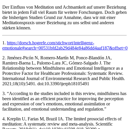
Der Einfluss von Meditation und Achtsamkeit auf unsere Beziehung
bietet in jedem Fall viel Raum für weitere Forschungen. Doch geben
die bisherigen Studien Grund zur Annahme, dass wir mit einer
Meditationspraxis unser Beziehung zu uns selbst und anderen
stärken können.
1.
https://dorsch.hogrefe.com/stichwort/intelligenz-
emotionale#search=00531bfd2ab29d484e84a86dd4aaf187&offset=0
2. Jiménez-Picón N, Romero-Martín M, Ponce-Blandón JA,
Ramirez-Baena L, Palomo-Lara JC, Gómez-Salgado J. The
Relationship between Mindfulness and Emotional Intelligence as a
Protective Factor for Healthcare Professionals: Systematic Review.
International Journal of Environmental Research and Public Health.
2021;18(10):5491. doi:10.3390/ijerph18105491
3. “According to the studies included in this review, mindfulness has
been identified as an efficient practice for improving the perception
and expression of one’s emotions, emotional assimilation or
facilitation, and emotional understanding and regulation.”
4. Kreplin U, Farias M, Brazil IA. The limited prosocial effects of
meditation: A systematic review and meta-analysis. Scientific