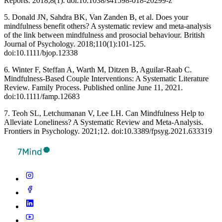
Reports. 2018;8(1). doi:10.1038/s41598-018-20299-z ‌
5. Donald JN, Sahdra BK, Van Zanden B, et al. Does your
mindfulness benefit others? A systematic review and meta-analysis
of the link between mindfulness and prosocial behaviour. British
Journal of Psychology. 2018;110(1):101-125.
doi:10.1111/bjop.12338
6. Winter F, Steffan A, Warth M, Ditzen B, Aguilar‐Raab C.
Mindfulness‐Based Couple Interventions: A Systematic Literature
Review. Family Process. Published online June 11, 2021.
doi:10.1111/famp.12683
7. Teoh SL, Letchumanan V, Lee LH. Can Mindfulness Help to
Alleviate Loneliness? A Systematic Review and Meta-Analysis.
Frontiers in Psychology. 2021;12. doi:10.3389/fpsyg.2021.633319