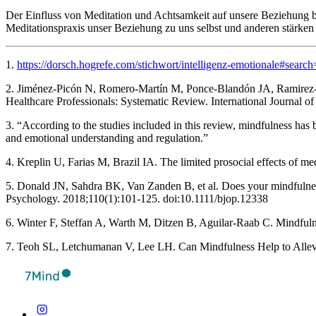
Der Einfluss von Meditation und Achtsamkeit auf unsere Beziehung b
Meditationspraxis unser Beziehung zu uns selbst und anderen stärken
1.
https://dorsch.hogrefe.com/stichwort/intelligenz-emotionale#se
2. Jiménez-Picón N, Romero-Martín M, Ponce-Blandón JA, Ramirez-Ba
Healthcare Professionals: Systematic Review. International Journal 
3. “According to the studies included in this review, mindfulness has b
and emotional understanding and regulation.”
4. Kreplin U, Farias M, Brazil IA. The limited prosocial effects of m
5. Donald JN, Sahdra BK, Van Zanden B, et al. Does your mindfulness 
Psychology. 2018;110(1):101-125. doi:10.1111/bjop.12338
6. Winter F, Steffan A, Warth M, Ditzen B, Aguilar‐Raab C. Mindfuln
7. Teoh SL, Letchumanan V, Lee LH. Can Mindfulness Help to Allevi