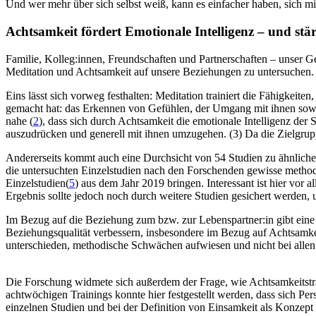
Und wer mehr über sich selbst weiß, kann es einfacher haben, sich mitz
Achtsamkeit fördert Emotionale Intelligenz – und stä
Familie, Kolleg:innen, Freundschaften und Partnerschaften – unser G
Meditation und Achtsamkeit auf unsere Beziehungen zu untersuchen.
Eins lässt sich vorweg festhalten: Medi­ta­tion trai­niert die Fähig­kei­
gemacht hat: das Erkennen von Gefühlen, der Umgang mit ihnen sowi
nahe (
2
), dass sich durch Achtsamkeit die emotionale Intelligenz der St
auszudrücken und generell mit ihnen umzu­ge­hen. (3) Da die Zielgrup
Andererseits kommt auch eine Durchsicht von 54 Studien zu ähnliche
die untersuchten Einzelstudien nach den Forschenden gewisse metho
Einzelstudien(
5
) aus dem Jahr 2019 bringen. Interessant ist hier vor
Ergebnis sollte jedoch noch durch weitere Studien gesichert werde
Im Bezug auf die Beziehung zum bzw. zur Lebenspartner:in gibt eine 
Beziehungsqualität verbessern, insbesondere im Bezug auf Achtsamkeit
unterschieden, methodische Schwächen aufwiesen und nicht bei allen
Die Forschung widmete sich außerdem der Frage, wie Achtsamkeitstrai
achtwöchigen Trainings konnte hier festgestellt werden, dass sich 
einzelnen Studien und bei der Definition von Einsamkeit als Konzept 