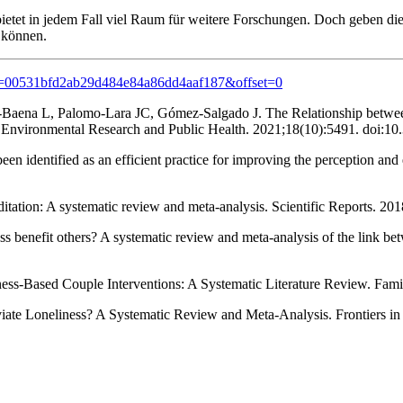
ietet in jedem Fall viel Raum für weitere Forschungen. Doch geben di
 können.
arch=00531bfd2ab29d484e84a86dd4aaf187&offset=0
ena L, Palomo-Lara JC, Gómez-Salgado J. The Relationship between M
of Environmental Research and Public Health. 2021;18(10):5491. doi:1
een identified as an efficient practice for improving the perception and 
editation: A systematic review and meta-analysis. Scientific Reports. 2
benefit others? A systematic review and meta-analysis of the link bet
ess‐Based Couple Interventions: A Systematic Literature Review. Fami
ate Loneliness? A Systematic Review and Meta-Analysis. Frontiers i