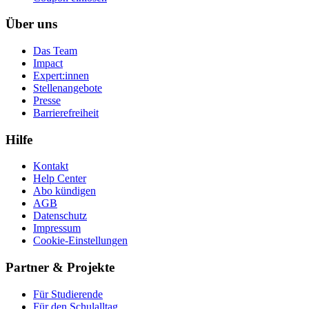
Über uns
Das Team
Impact
Expert:innen
Stellenangebote
Presse
Barrierefreiheit
Hilfe
Kontakt
Help Center
Abo kündigen
AGB
Datenschutz
Impressum
Cookie-Einstellungen
Partner & Projekte
Für Stu­die­rende
Für den Schulalltag