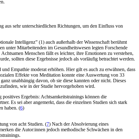
en.
ung aus sehr unterschiedlichen Richtungen, um den Einfluss von
o­tio­nale Intel­li­genz” (1) auch außerhalb der Wissenschaft berühmt
ien unter Mitarbeitenden im Gesundheitswesen legten Forschende
t­sa­men Men­schen fällt es leich­ter, ihre Emo­tio­nen zu ver­ste­hen,
rde, sollten diese Ergebnisse jedoch als vorläufig betrachtet werden.
l und Empathie moderat erhöhen. Hier gilt es auch zu erwähnen, dass
sozialen Effekte von Meditation konnte eine Auswertung von 33
, ganz unabhängig davon, ob sie diese kannten oder nicht. Dieses
ufinden, wie in der Studie hervorgehoben wird.
g positives Ergebnis: Achtsamkeitstrainings können die
er. Es sei aber angemerkt, dass die einzelnen Studien sich stark
n haben. (
6
)
ung von acht Studien. (
7
) Nach der Absolvierung eines
r merken die Autor:innen jedoch methodische Schwächen in den
strainings.