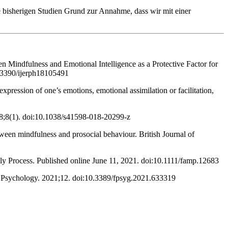
e bisherigen Studien Grund zur Annahme, dass wir mit einer
indfulness and Emotional Intelligence as a Protective Factor for
0.3390/ijerph18105491
expression of one’s emotions, emotional assimilation or facilitation,
018;8(1). doi:10.1038/s41598-018-20299-z ‌
ween mindfulness and prosocial behaviour. British Journal of
ly Process. Published online June 11, 2021. doi:10.1111/famp.12683
n Psychology. 2021;12. doi:10.3389/fpsyg.2021.633319