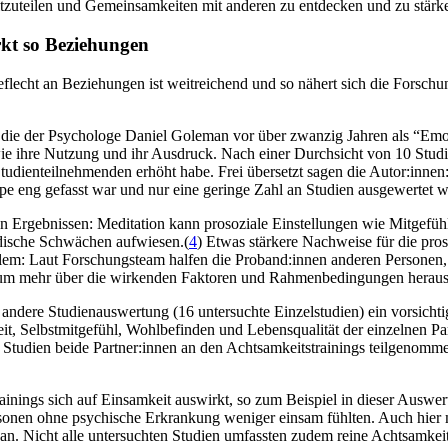
uteilen und Gemein­sam­kei­ten mit anderen zu ent­de­cken und zu stär­k
rkt so Beziehungen
eflecht an Beziehungen ist weitreichend und so nähert sich die Forsch
ten, die der Psy­cho­loge Daniel Gole­man vor über zwan­zig Jahren als “Em
e ihre Nutzung und ihr Ausdruck. Nach einer Durchsicht von 10 Stud
udienteilnehmenden erhöht habe. Frei übersetzt sagen die Autor:innen: Ach
pe eng gefasst war und nur eine geringe Zahl an Studien ausgewertet wu
n Ergebnissen: Meditation kann prosoziale Einstellungen wie Mitgefüh
dische Schwächen aufwiesen.(
4
) Etwas stärkere Nachweise für die pro
 allem: Laut Forschungsteam halfen die Proband:innen anderen Personen
n, um mehr über die wirkenden Faktoren und Rahmenbedingungen herausz
andere Studienauswertung (16 untersuchte Einzelstudien) ein vorsichti
, Selbstmitgefühl, Wohlbefinden und Lebensqualität der einzelnen Partn
 Studien beide Partner:innen an den Achtsamkeitstrainings teilgenomme
nings sich auf Einsamkeit auswirkt, so zum Beispiel in dieser Auswert
Personen ohne psychische Erkrankung weniger einsam fühlten. Auch hie
an. Nicht alle untersuchten Studien umfassten zudem reine Achtsamkeit