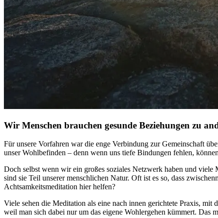
Wir Menschen brauchen gesunde Beziehungen zu an
Für unsere Vor­fah­ren war die enge Ver­bin­dung zur Gemein­schaft über
unser Wohlbefinden – denn wenn uns tiefe Bindungen fehlen, können
Doch selbst wenn wir ein großes soziales Netzwerk haben und viele 
sind sie Teil unserer menschlichen Natur. Oft ist es so, dass zwisc
Achtsamkeitsmeditation hier helfen?
Viele sehen die Meditation als eine nach innen gerichtete Praxis, mi
weil man sich dabei nur um das eigene Wohlergehen kümmert. Das muss 