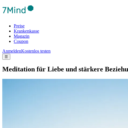
Preise
Krankenkasse
Magazin
Coupon
Anmelden
Kostenlos testen
☰
Medi­ta­tion für Liebe und stär­kere Bezie­h