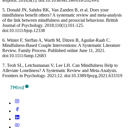
Reports. 2018;8(1). doi:10.1038/s41598-018-20299-z ‌
5. Donald JN, Sahdra BK, Van Zanden B, et al. Does your
mindfulness benefit others? A systematic review and meta-analysis
of the link between mindfulness and prosocial behaviour. British
Journal of Psychology. 2018;110(1):101-125.
doi:10.1111/bjop.12338
6. Winter F, Steffan A, Warth M, Ditzen B, Aguilar‐Raab C.
Mindfulness‐Based Couple Interventions: A Systematic Literature
Review. Family Process. Published online June 11, 2021.
doi:10.1111/famp.12683
7. Teoh SL, Letchumanan V, Lee LH. Can Mindfulness Help to
Alleviate Loneliness? A Systematic Review and Meta-Analysis.
Frontiers in Psychology. 2021;12. doi:10.3389/fpsyg.2021.633319