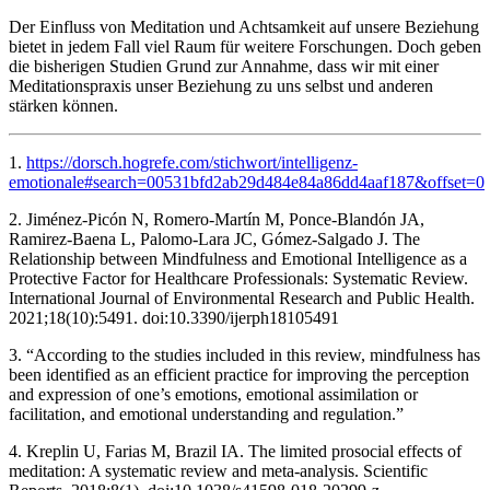
Der Einfluss von Meditation und Achtsamkeit auf unsere Beziehung
bietet in jedem Fall viel Raum für weitere Forschungen. Doch geben
die bisherigen Studien Grund zur Annahme, dass wir mit einer
Meditationspraxis unser Beziehung zu uns selbst und anderen
stärken können.
1.
https://dorsch.hogrefe.com/stichwort/intelligenz-
emotionale#search=00531bfd2ab29d484e84a86dd4aaf187&offset=0
2. Jiménez-Picón N, Romero-Martín M, Ponce-Blandón JA,
Ramirez-Baena L, Palomo-Lara JC, Gómez-Salgado J. The
Relationship between Mindfulness and Emotional Intelligence as a
Protective Factor for Healthcare Professionals: Systematic Review.
International Journal of Environmental Research and Public Health.
2021;18(10):5491. doi:10.3390/ijerph18105491
3. “According to the studies included in this review, mindfulness has
been identified as an efficient practice for improving the perception
and expression of one’s emotions, emotional assimilation or
facilitation, and emotional understanding and regulation.”
4. Kreplin U, Farias M, Brazil IA. The limited prosocial effects of
meditation: A systematic review and meta-analysis. Scientific