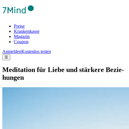
Preise
Krankenkasse
Magazin
Coupon
Anmelden
Kostenlos testen
☰
Medi­ta­tion für Liebe und stär­kere Bezie­
hun­gen