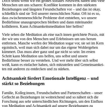
Doch selbst wenn wir ein großes soziales Netzwerk haben und viele
Menschen um uns scharen: Konflikte kommen in den stärksten
Beziehungen und längsten Freundschaften vor – und das ist okay,
schließlich sind sie Teil unserer menschlichen Natur. Oft ist es so,
dass zwischenmenschliche Probleme dort entstehen, wo unsere
Bedürfnisse unausgesprochen bleiben und dann miteinander
kollidieren. Kann Achtsamkeitsmeditation hier helfen?
Viele sehen die Meditation als eine nach innen gerichtete Praxis, mit
der wir uns von den Menschen und Erlebnissen um uns herum
entfernen. Manche werfen der Meditation sogar vor, sie sei im Kern
egoistisch, weil man sich dabei nur um das eigene Wohlergehen
kümmert. Das muss aber ganz und gar nicht so sein: Im ersten
Schritt kann Meditation uns helfen, uns selbst und unsere
Bedürfnisse besser zu verstehen. Und wer mehr über sich selbst
weiß, kann es einfacher haben, sich mitzuteilen und Gemein­sam­kei­
ten mit anderen zu ent­de­cken und zu stär­ken.
Achtsamkeit fördert Emotionale Intelligenz – und
stärkt so Beziehungen
Familie, Kolleg:innen, Freundschaften und Partnerschaften – unser
Geflecht an Beziehungen ist weitreichend und so nähert sich die
Forschung aus sehr unterschiedlichen Richtungen, um den Einfluss
von Meditation und Achtsamkeit auf unsere Beziehungen zu