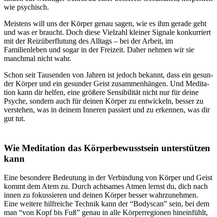
wie psychisch.
Meistens will uns der Körper genau sagen, wie es ihm gerade geht
und was er braucht. Doch diese Viel­zahl klei­ner Signale kon­kur­riert
mit der Reiz­über­flu­tung des All­tags – bei der Arbeit, im
Familienleben und sogar in der Frei­zeit. Daher nehmen wir sie
manchmal nicht wahr.
Schon seit Tau­sen­den von Jahren ist jedoch bekannt, dass ein gesun­
der Körper und ein gesun­der Geist zusam­men­hän­gen. Und Medi­ta­
tion kann dir helfen, eine grö­ßere Sen­si­bi­li­tät nicht nur für deine
Psyche, sondern auch für deinen Körper zu ent­wi­ckeln, besser zu
ver­ste­hen, was in deinem Inne­ren pas­siert und zu erken­nen, was dir
gut tut.
Wie Medi­ta­tion das Körperbewusstsein unterstützen
kann
Eine beson­dere Bedeu­tung in der Ver­bin­dung von Körper und Geist
kommt dem Atem zu. Durch acht­sa­mes Atmen lernst du, dich nach
innen zu fokus­sie­ren und deinen Körper besser wahrzunehmen.
Eine weitere hilfreiche Technik kann der “Bodyscan” sein, bei dem
man “von Kopf bis Fuß” genau in alle Körperregionen hineinfühlt,