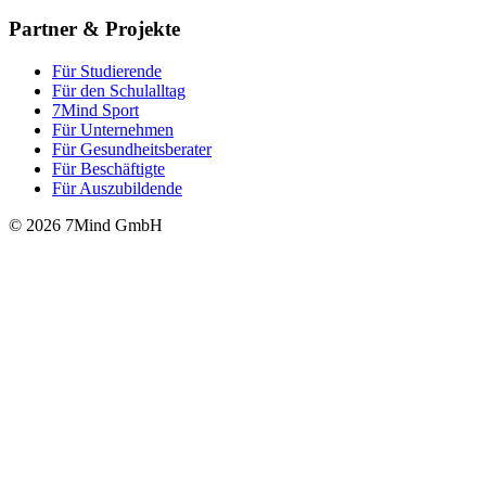
Partner & Projekte
Für Stu­die­rende
Für den Schulalltag
7Mind Sport
Für Unter­neh­men
Für Gesund­heits­be­ra­ter
Für Beschäftigte
Für Auszubildende
© 2026 7Mind GmbH