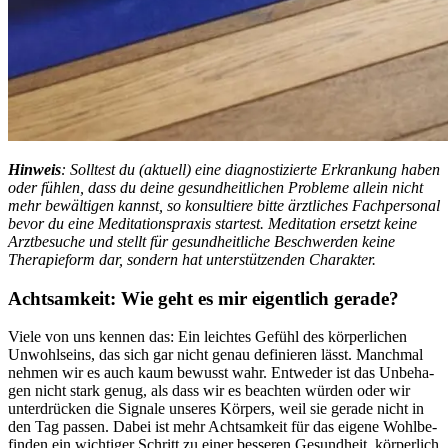
Hin­weis
: Solltest du (aktuell) eine diagnostizierte Erkrankung haben
oder fühlen, dass du deine gesundheitlichen Probleme allein nicht
mehr bewältigen kannst, so konsultiere bitte ärztliches Fachpersonal
bevor du eine Meditationspraxis startest. Meditation ersetzt keine
Arztbesuche und stellt für gesundheitliche Beschwerden keine
Therapieform dar, sondern hat unterstützenden Charakter.
Acht­sam­keit: Wie geht es mir eigent­lich gerade?
Viele von uns kennen das: Ein leich­tes Gefühl des körperlichen
Unwohl­seins, das sich gar nicht genau definieren lässt. Manchmal
nehmen wir es auch kaum bewusst wahr. Ent­we­der ist das Unbe­ha­
gen nicht stark genug, als dass wir es beach­ten würden oder wir
unter­drü­cken die Signale unse­res Kör­pers, weil sie gerade nicht in
den Tag passen. Dabei ist mehr Acht­sam­keit für das eigene Wohl­be­
fin­den ein wich­ti­ger Schritt zu einer bes­se­ren Gesund­heit, körperlich