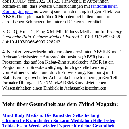
doi:10.1016/j.ctcp.2022.101623 ‌Hinweis: Die Autor:innen
schränken ein, dass weitere Untersuchungen mit
randomisierten
Kontrollgruppen
notwendig sind, um den langfristigen Effekt von
ABSR-Therapien nach über 6 Monaten bei Patient:innen mit
chronischen Schmerzen im unteren Rücken zu ermitteln.
3. Gu Q, Hou JC, Fang XM. Mindfulness Meditation for P
rimary
Headache Pain. Chinese Medical Journal.
2018;131(7):829-838.
doi:10.4103/0366-6999.228242
4. Nicht zu verwechseln mit dem oben erwähnten ABSR-Kurs. Ein
Achtsamkeitsbasierter Stressreduktionskurs (ABSR) ist ein
Programm, das auf Jon Kabat-Zinn zurückgeht. ABSR ist ein
Programm zur Stressbewältigung durch gezielte Lenkung
von Aufmerksamkeit und durch Entwicklung, Einübung und
Stabilisierung erweiterter Achtsamkeit sowie einem großen Teil
formaler Übungen. Der 7Mind-ABSM-Kurs bietet neben
Wissensinhalten einen Einblick in Achtsamkeitstechniken.
Mehr über Gesund­heit aus dem 7Mind Maga­zin:
Mind-Body-Medi­zin: Die Kunst der Selbst­hei­lung
Chro­ni­sche Krank­hei­ten: So kann Medi­ta­tion Hilfe leis­ten
Tobias Esch: Werde wieder Experte für deine Gesund­heit