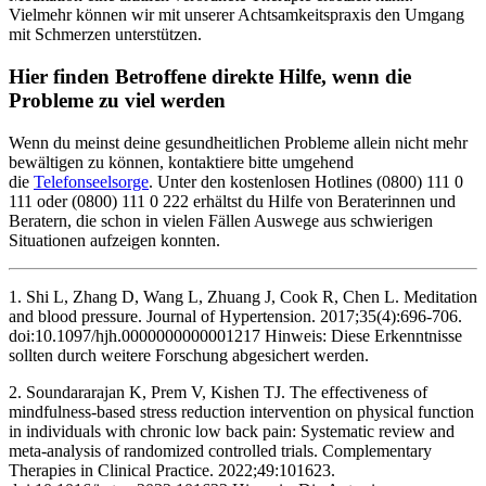
Vielmehr können wir mit unserer Achtsamkeitspraxis den Umgang
mit Schmerzen unterstützen.
Hier finden Betroffene direkte Hilfe, wenn die
Probleme zu viel werden
Wenn du meinst deine gesundheitlichen Probleme allein nicht mehr
bewältigen zu können, kontaktiere bitte umgehend
die
Telefonseelsorge
. Unter den kostenlosen Hotlines (0800) 111 0
111 oder (0800) 111 0 222 erhältst du Hilfe von Beraterinnen und
Beratern, die schon in vielen Fällen Auswege aus schwierigen
Situationen aufzeigen konnten.
1. Shi L, Zhang D, Wang L, Zhuang J, Cook R, Chen L. Meditation
and blood pressure. Journal of Hypertension. 2017;35(4):696-706.
doi:10.1097/hjh.0000000000001217 Hinweis: Diese Erkenntnisse
sollten durch weitere Forschung abgesichert werden.
2. Soundararajan K, Prem V, Kishen TJ. The effectiveness of
mindfulness-based stress reduction intervention on physical function
in individuals with chronic low back pain: Systematic review and
meta-analysis of randomized controlled trials. Complementary
Therapies in Clinical Practice. 2022;49:101623.