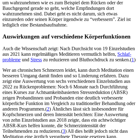
um wahrzunehmen wie es zum Beispiel dem Rücken oder der
Bauchgegend gerade so geht, welche Empfindungen dort
wahrzunehmen sind. Dabei geht es nicht darum, sich etwas
einzureden oder seinen Körper irgendwie zu “verbessern”. Ziel ist
lediglich eine Bestandsaufnahme.
Auswirkungen auf verschiedene Körperfunktionen
Auch die Wissenschaft zeigt: Nach Durchsicht von 19 Einzelstudien
aus 2021 kann regelmäßiges Meditieren vermutlich helfen,
Schlaf­
pro­ble­me
und
Stress
zu reduzieren und Bluthochdruck zu senken.(
1
)
Wer an chronischen Schmerzen leidet, kann durch Meditation einen
besseren Umgang damit finden und so Linderung erfahren. Dazu
zeigt eine Auswertung von sechs verschiedenen Einzelstudien aus
2022 zu Rückenproblemen: Noch 6 Monate nach Durchführung
eines Kurses zur Achtsamkeitsbasierten Stressreduktion (ABSR)
zeigen Probandinnen und Probanden eine deutlich verbesserte
körperliche Funktion im Vergleich zu traditioneller Behandlung oder
anderen Programmen.(
2
) Ähnliches lässt sich insbesondere für
Kopfschmerzen und deren Intensität berichten: Eine Auswertung
von zehn Einzelstudien aus 2018 zeigte, dass ein achtwöchtiger
ABSR-Kurs helfen konnte, die Schmerzintensität der
Teilnehmenden zu reduzieren.(
3
) All dies heißt jedoch nicht dass
Meditation eine ärztlich verordnete Therapie ersetzen kann.