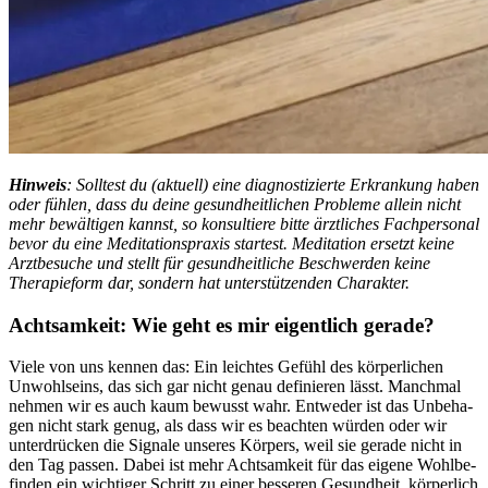
Hin­weis
: Solltest du (aktuell) eine diagnostizierte Erkrankung haben
oder fühlen, dass du deine gesundheitlichen Probleme allein nicht
mehr bewältigen kannst, so konsultiere bitte ärztliches Fachpersonal
bevor du eine Meditationspraxis startest. Meditation ersetzt keine
Arztbesuche und stellt für gesundheitliche Beschwerden keine
Therapieform dar, sondern hat unterstützenden Charakter.
Acht­sam­keit: Wie geht es mir eigent­lich gerade?
Viele von uns kennen das: Ein leich­tes Gefühl des körperlichen
Unwohl­seins, das sich gar nicht genau definieren lässt. Manchmal
nehmen wir es auch kaum bewusst wahr. Ent­we­der ist das Unbe­ha­
gen nicht stark genug, als dass wir es beach­ten würden oder wir
unter­drü­cken die Signale unse­res Kör­pers, weil sie gerade nicht in
den Tag passen. Dabei ist mehr Acht­sam­keit für das eigene Wohl­be­
fin­den ein wich­ti­ger Schritt zu einer bes­se­ren Gesund­heit, körperlich