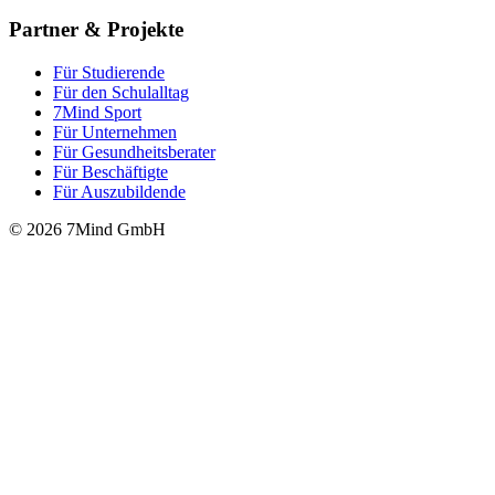
Partner & Projekte
Für Stu­die­rende
Für den Schulalltag
7Mind Sport
Für Unter­neh­men
Für Gesund­heits­be­ra­ter
Für Beschäftigte
Für Auszubildende
© 2026 7Mind GmbH