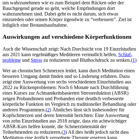
um wahrzunehmen wie es zum Beispiel dem Rücken oder der
Bauchgegend gerade so geht, welche Empfindungen dort
wahrzunehmen sind. Dabei geht es nicht darum, sich etwas
einzureden oder seinen Körper irgendwie zu “verbessern”. Ziel ist
lediglich eine Bestandsaufnahme.
Auswirkungen auf verschiedene Körperfunktionen
Auch die Wissenschaft zeigt: Nach Durchsicht von 19 Einzelstudien
aus 2021 kann regelmäßiges Meditieren vermutlich helfen,
Schlaf­
pro­ble­me
und
Stress
zu reduzieren und Bluthochdruck zu senken.(
1
)
Wer an chronischen Schmerzen leidet, kann durch Meditation einen
besseren Umgang damit finden und so Linderung erfahren. Dazu
zeigt eine Auswertung von sechs verschiedenen Einzelstudien aus
2022 zu Rückenproblemen: Noch 6 Monate nach Durchführung
eines Kurses zur Achtsamkeitsbasierten Stressreduktion (ABSR)
zeigen Probandinnen und Probanden eine deutlich verbesserte
körperliche Funktion im Vergleich zu traditioneller Behandlung oder
anderen Programmen.(
2
) Ähnliches lässt sich insbesondere für
Kopfschmerzen und deren Intensität berichten: Eine Auswertung
von zehn Einzelstudien aus 2018 zeigte, dass ein achtwöchtiger
ABSR-Kurs helfen konnte, die Schmerzintensität der
Teilnehmenden zu reduzieren.(
3
) All dies heißt jedoch nicht dass
Meditation eine ärztlich verordnete Therapie ersetzen kann.