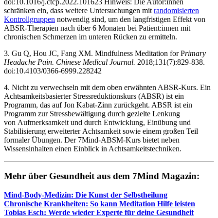
doi:10.1016/j.ctcp.2022.101623 ‌Hinweis: Die Autor:innen
schränken ein, dass weitere Untersuchungen mit
randomisierten
Kontrollgruppen
notwendig sind, um den langfristigen Effekt von
ABSR-Therapien nach über 6 Monaten bei Patient:innen mit
chronischen Schmerzen im unteren Rücken zu ermitteln.
3. Gu Q, Hou JC, Fang XM. Mindfulness Meditation for P
rimary
Headache Pain. Chinese Medical Journal.
2018;131(7):829-838.
doi:10.4103/0366-6999.228242
4. Nicht zu verwechseln mit dem oben erwähnten ABSR-Kurs. Ein
Achtsamkeitsbasierter Stressreduktionskurs (ABSR) ist ein
Programm, das auf Jon Kabat-Zinn zurückgeht. ABSR ist ein
Programm zur Stressbewältigung durch gezielte Lenkung
von Aufmerksamkeit und durch Entwicklung, Einübung und
Stabilisierung erweiterter Achtsamkeit sowie einem großen Teil
formaler Übungen. Der 7Mind-ABSM-Kurs bietet neben
Wissensinhalten einen Einblick in Achtsamkeitstechniken.
Mehr über Gesund­heit aus dem 7Mind Maga­zin:
Mind-Body-Medi­zin: Die Kunst der Selbst­hei­lung
Chro­ni­sche Krank­hei­ten: So kann Medi­ta­tion Hilfe leis­ten
Tobias Esch: Werde wieder Experte für deine Gesund­heit