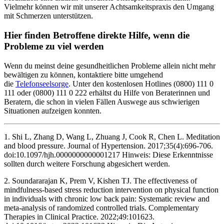
Vielmehr können wir mit unserer Achtsamkeitspraxis den Umgang
mit Schmerzen unterstützen.
Hier finden Betroffene direkte Hilfe, wenn die
Probleme zu viel werden
Wenn du meinst deine gesundheitlichen Probleme allein nicht mehr
bewältigen zu können, kontaktiere bitte umgehend
die
Telefonseelsorge
. Unter den kostenlosen Hotlines (0800) 111 0
111 oder (0800) 111 0 222 erhältst du Hilfe von Beraterinnen und
Beratern, die schon in vielen Fällen Auswege aus schwierigen
Situationen aufzeigen konnten.
1. Shi L, Zhang D, Wang L, Zhuang J, Cook R, Chen L. Meditation
and blood pressure. Journal of Hypertension. 2017;35(4):696-706.
doi:10.1097/hjh.0000000000001217 Hinweis: Diese Erkenntnisse
sollten durch weitere Forschung abgesichert werden.
2. Soundararajan K, Prem V, Kishen TJ. The effectiveness of
mindfulness-based stress reduction intervention on physical function
in individuals with chronic low back pain: Systematic review and
meta-analysis of randomized controlled trials. Complementary
Therapies in Clinical Practice. 2022;49:101623.