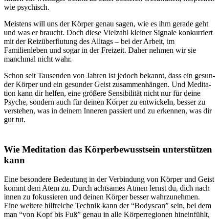
wie psychisch.
Meistens will uns der Körper genau sagen, wie es ihm gerade geht
und was er braucht. Doch diese Viel­zahl klei­ner Signale kon­kur­riert
mit der Reiz­über­flu­tung des All­tags – bei der Arbeit, im
Familienleben und sogar in der Frei­zeit. Daher nehmen wir sie
manchmal nicht wahr.
Schon seit Tau­sen­den von Jahren ist jedoch bekannt, dass ein gesun­
der Körper und ein gesun­der Geist zusam­men­hän­gen. Und Medi­ta­
tion kann dir helfen, eine grö­ßere Sen­si­bi­li­tät nicht nur für deine
Psyche, sondern auch für deinen Körper zu ent­wi­ckeln, besser zu
ver­ste­hen, was in deinem Inne­ren pas­siert und zu erken­nen, was dir
gut tut.
Wie Medi­ta­tion das Körperbewusstsein unterstützen
kann
Eine beson­dere Bedeu­tung in der Ver­bin­dung von Körper und Geist
kommt dem Atem zu. Durch acht­sa­mes Atmen lernst du, dich nach
innen zu fokus­sie­ren und deinen Körper besser wahrzunehmen.
Eine weitere hilfreiche Technik kann der “Bodyscan” sein, bei dem
man “von Kopf bis Fuß” genau in alle Körperregionen hineinfühlt,