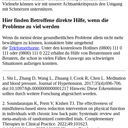
Vielmehr können wir mit unserer Achtsamkeitspraxis den Umgang
mit Schmerzen unterstützen.
Hier finden Betroffene direkte Hilfe, wenn die
Probleme zu viel werden
Wenn du meinst deine gesundheitlichen Probleme allein nicht mehr
bewältigen zu können, kontaktiere bitte umgehend
die
Telefonseelsorge
. Unter den kostenlosen Hotlines (0800) 111 0
111 oder (0800) 111 0 222 erhältst du Hilfe von Beraterinnen und
Beratern, die schon in vielen Fällen Auswege aus schwierigen
Situationen aufzeigen konnten.
1. Shi L, Zhang D, Wang L, Zhuang J, Cook R, Chen L. Meditation
and blood pressure. Journal of Hypertension. 2017;35(4):696-706.
doi:10.1097/hjh.0000000000001217 Hinweis: Diese Erkenntnisse
sollten durch weitere Forschung abgesichert werden.
2. Soundararajan K, Prem V, Kishen TJ. The effectiveness of
mindfulness-based stress reduction intervention on physical function
in individuals with chronic low back pain: Systematic review and
meta-analysis of randomized controlled trials. Complementary
Therapies in Clinical Practice. 2022;49:101623.