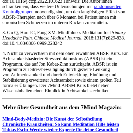
doi:10.1016/j.ctcp.2022.101623 ‌Hinweis: Die Autor:innen
schränken ein, dass weitere Untersuchungen mit
randomisierten
Kontrollgruppen
notwendig sind, um den langfristigen Effekt von
ABSR-Therapien nach über 6 Monaten bei Patient:innen mit
chronischen Schmerzen im unteren Rücken zu ermitteln.
3. Gu Q, Hou JC, Fang XM. Mindfulness Meditation for P
rimary
Headache Pain. Chinese Medical Journal.
2018;131(7):829-838.
doi:10.4103/0366-6999.228242
4. Nicht zu verwechseln mit dem oben erwähnten ABSR-Kurs. Ein
Achtsamkeitsbasierter Stressreduktionskurs (ABSR) ist ein
Programm, das auf Jon Kabat-Zinn zurückgeht. ABSR ist ein
Programm zur Stressbewältigung durch gezielte Lenkung
von Aufmerksamkeit und durch Entwicklung, Einübung und
Stabilisierung erweiterter Achtsamkeit sowie einem großen Teil
formaler Übungen. Der 7Mind-ABSM-Kurs bietet neben
Wissensinhalten einen Einblick in Achtsamkeitstechniken.
Mehr über Gesund­heit aus dem 7Mind Maga­zin:
Mind-Body-Medi­zin: Die Kunst der Selbst­hei­lung
Chro­ni­sche Krank­hei­ten: So kann Medi­ta­tion Hilfe leis­ten
Tobias Esch: Werde wieder Experte für deine Gesund­heit