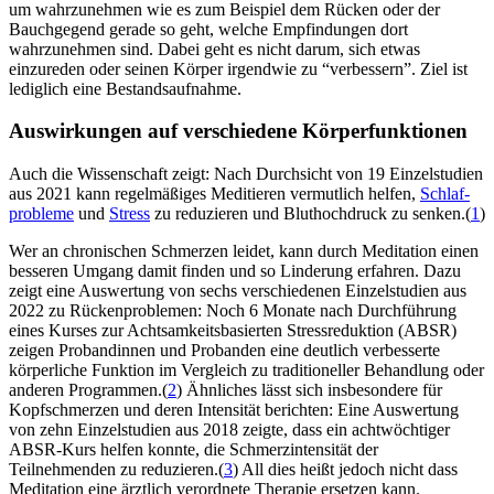
um wahrzunehmen wie es zum Beispiel dem Rücken oder der
Bauchgegend gerade so geht, welche Empfindungen dort
wahrzunehmen sind. Dabei geht es nicht darum, sich etwas
einzureden oder seinen Körper irgendwie zu “verbessern”. Ziel ist
lediglich eine Bestandsaufnahme.
Auswirkungen auf verschiedene Körperfunktionen
Auch die Wissenschaft zeigt: Nach Durchsicht von 19 Einzelstudien
aus 2021 kann regelmäßiges Meditieren vermutlich helfen,
Schlaf­
pro­ble­me
und
Stress
zu reduzieren und Bluthochdruck zu senken.(
1
)
Wer an chronischen Schmerzen leidet, kann durch Meditation einen
besseren Umgang damit finden und so Linderung erfahren. Dazu
zeigt eine Auswertung von sechs verschiedenen Einzelstudien aus
2022 zu Rückenproblemen: Noch 6 Monate nach Durchführung
eines Kurses zur Achtsamkeitsbasierten Stressreduktion (ABSR)
zeigen Probandinnen und Probanden eine deutlich verbesserte
körperliche Funktion im Vergleich zu traditioneller Behandlung oder
anderen Programmen.(
2
) Ähnliches lässt sich insbesondere für
Kopfschmerzen und deren Intensität berichten: Eine Auswertung
von zehn Einzelstudien aus 2018 zeigte, dass ein achtwöchtiger
ABSR-Kurs helfen konnte, die Schmerzintensität der
Teilnehmenden zu reduzieren.(
3
) All dies heißt jedoch nicht dass
Meditation eine ärztlich verordnete Therapie ersetzen kann.