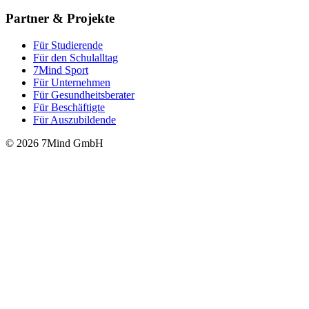
Partner & Projekte
Für Stu­die­rende
Für den Schulalltag
7Mind Sport
Für Unter­neh­men
Für Gesund­heits­be­ra­ter
Für Beschäftigte
Für Auszubildende
© 2026 7Mind GmbH