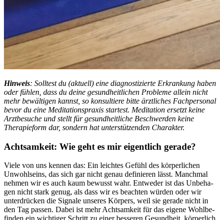
Hin­weis
: Solltest du (aktuell) eine diagnostizierte Erkrankung haben
oder fühlen, dass du deine gesundheitlichen Probleme allein nicht
mehr bewältigen kannst, so konsultiere bitte ärztliches Fachpersonal
bevor du eine Meditationspraxis startest. Meditation ersetzt keine
Arztbesuche und stellt für gesundheitliche Beschwerden keine
Therapieform dar, sondern hat unterstützenden Charakter.
Acht­sam­keit: Wie geht es mir eigent­lich gerade?
Viele von uns kennen das: Ein leich­tes Gefühl des körperlichen
Unwohl­seins, das sich gar nicht genau definieren lässt. Manchmal
nehmen wir es auch kaum bewusst wahr. Ent­we­der ist das Unbe­ha­
gen nicht stark genug, als dass wir es beach­ten würden oder wir
unter­drü­cken die Signale unse­res Kör­pers, weil sie gerade nicht in
den Tag passen. Dabei ist mehr Acht­sam­keit für das eigene Wohl­be­
fin­den ein wich­ti­ger Schritt zu einer bes­se­ren Gesund­heit, körperlich