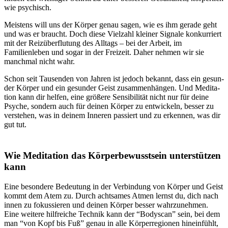
wie psychisch.
Meistens will uns der Körper genau sagen, wie es ihm gerade geht
und was er braucht. Doch diese Viel­zahl klei­ner Signale kon­kur­riert
mit der Reiz­über­flu­tung des All­tags – bei der Arbeit, im
Familienleben und sogar in der Frei­zeit. Daher nehmen wir sie
manchmal nicht wahr.
Schon seit Tau­sen­den von Jahren ist jedoch bekannt, dass ein gesun­
der Körper und ein gesun­der Geist zusam­men­hän­gen. Und Medi­ta­
tion kann dir helfen, eine grö­ßere Sen­si­bi­li­tät nicht nur für deine
Psyche, sondern auch für deinen Körper zu ent­wi­ckeln, besser zu
ver­ste­hen, was in deinem Inne­ren pas­siert und zu erken­nen, was dir
gut tut.
Wie Medi­ta­tion das Körperbewusstsein unterstützen
kann
Eine beson­dere Bedeu­tung in der Ver­bin­dung von Körper und Geist
kommt dem Atem zu. Durch acht­sa­mes Atmen lernst du, dich nach
innen zu fokus­sie­ren und deinen Körper besser wahrzunehmen.
Eine weitere hilfreiche Technik kann der “Bodyscan” sein, bei dem
man “von Kopf bis Fuß” genau in alle Körperregionen hineinfühlt,