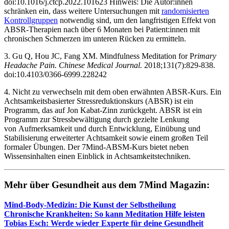
doi:10.1016/j.ctcp.2022.101623 ‌Hinweis: Die Autor:innen
schränken ein, dass weitere Untersuchungen mit
randomisierten
Kontrollgruppen
notwendig sind, um den langfristigen Effekt von
ABSR-Therapien nach über 6 Monaten bei Patient:innen mit
chronischen Schmerzen im unteren Rücken zu ermitteln.
3. Gu Q, Hou JC, Fang XM. Mindfulness Meditation for P
rimary
Headache Pain. Chinese Medical Journal.
2018;131(7):829-838.
doi:10.4103/0366-6999.228242
4. Nicht zu verwechseln mit dem oben erwähnten ABSR-Kurs. Ein
Achtsamkeitsbasierter Stressreduktionskurs (ABSR) ist ein
Programm, das auf Jon Kabat-Zinn zurückgeht. ABSR ist ein
Programm zur Stressbewältigung durch gezielte Lenkung
von Aufmerksamkeit und durch Entwicklung, Einübung und
Stabilisierung erweiterter Achtsamkeit sowie einem großen Teil
formaler Übungen. Der 7Mind-ABSM-Kurs bietet neben
Wissensinhalten einen Einblick in Achtsamkeitstechniken.
Mehr über Gesund­heit aus dem 7Mind Maga­zin:
Mind-Body-Medi­zin: Die Kunst der Selbst­hei­lung
Chro­ni­sche Krank­hei­ten: So kann Medi­ta­tion Hilfe leis­ten
Tobias Esch: Werde wieder Experte für deine Gesund­heit