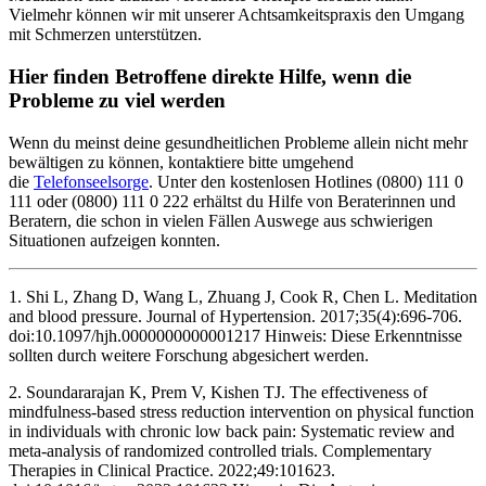
Vielmehr können wir mit unserer Achtsamkeitspraxis den Umgang
mit Schmerzen unterstützen.
Hier finden Betroffene direkte Hilfe, wenn die
Probleme zu viel werden
Wenn du meinst deine gesundheitlichen Probleme allein nicht mehr
bewältigen zu können, kontaktiere bitte umgehend
die
Telefonseelsorge
. Unter den kostenlosen Hotlines (0800) 111 0
111 oder (0800) 111 0 222 erhältst du Hilfe von Beraterinnen und
Beratern, die schon in vielen Fällen Auswege aus schwierigen
Situationen aufzeigen konnten.
1. Shi L, Zhang D, Wang L, Zhuang J, Cook R, Chen L. Meditation
and blood pressure. Journal of Hypertension. 2017;35(4):696-706.
doi:10.1097/hjh.0000000000001217 Hinweis: Diese Erkenntnisse
sollten durch weitere Forschung abgesichert werden.
2. Soundararajan K, Prem V, Kishen TJ. The effectiveness of
mindfulness-based stress reduction intervention on physical function
in individuals with chronic low back pain: Systematic review and
meta-analysis of randomized controlled trials. Complementary
Therapies in Clinical Practice. 2022;49:101623.