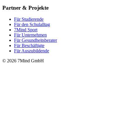
Partner & Projekte
Für Stu­die­rende
Für den Schulalltag
7Mind Sport
Für Unter­neh­men
Für Gesund­heits­be­ra­ter
Für Beschäftigte
Für Auszubildende
© 2026 7Mind GmbH