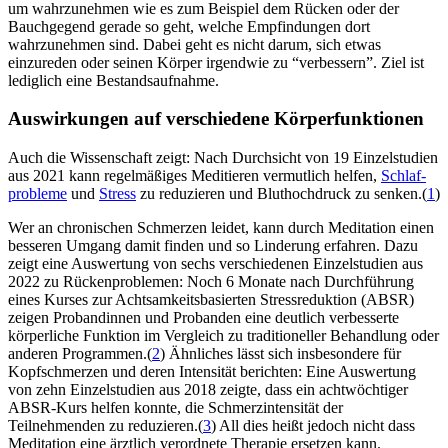
um wahrzunehmen wie es zum Beispiel dem Rücken oder der
Bauchgegend gerade so geht, welche Empfindungen dort
wahrzunehmen sind. Dabei geht es nicht darum, sich etwas
einzureden oder seinen Körper irgendwie zu “verbessern”. Ziel ist
lediglich eine Bestandsaufnahme.
Auswirkungen auf verschiedene Körperfunktionen
Auch die Wissenschaft zeigt: Nach Durchsicht von 19 Einzelstudien
aus 2021 kann regelmäßiges Meditieren vermutlich helfen,
Schlaf­
pro­ble­me
und
Stress
zu reduzieren und Bluthochdruck zu senken.(
1
)
Wer an chronischen Schmerzen leidet, kann durch Meditation einen
besseren Umgang damit finden und so Linderung erfahren. Dazu
zeigt eine Auswertung von sechs verschiedenen Einzelstudien aus
2022 zu Rückenproblemen: Noch 6 Monate nach Durchführung
eines Kurses zur Achtsamkeitsbasierten Stressreduktion (ABSR)
zeigen Probandinnen und Probanden eine deutlich verbesserte
körperliche Funktion im Vergleich zu traditioneller Behandlung oder
anderen Programmen.(
2
) Ähnliches lässt sich insbesondere für
Kopfschmerzen und deren Intensität berichten: Eine Auswertung
von zehn Einzelstudien aus 2018 zeigte, dass ein achtwöchtiger
ABSR-Kurs helfen konnte, die Schmerzintensität der
Teilnehmenden zu reduzieren.(
3
) All dies heißt jedoch nicht dass
Meditation eine ärztlich verordnete Therapie ersetzen kann.