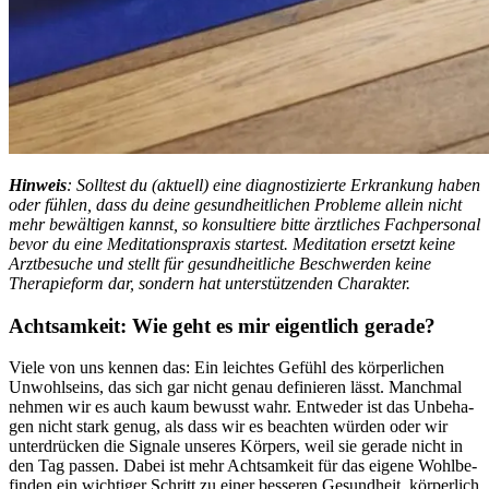
Hin­weis
: Solltest du (aktuell) eine diagnostizierte Erkrankung haben
oder fühlen, dass du deine gesundheitlichen Probleme allein nicht
mehr bewältigen kannst, so konsultiere bitte ärztliches Fachpersonal
bevor du eine Meditationspraxis startest. Meditation ersetzt keine
Arztbesuche und stellt für gesundheitliche Beschwerden keine
Therapieform dar, sondern hat unterstützenden Charakter.
Acht­sam­keit: Wie geht es mir eigent­lich gerade?
Viele von uns kennen das: Ein leich­tes Gefühl des körperlichen
Unwohl­seins, das sich gar nicht genau definieren lässt. Manchmal
nehmen wir es auch kaum bewusst wahr. Ent­we­der ist das Unbe­ha­
gen nicht stark genug, als dass wir es beach­ten würden oder wir
unter­drü­cken die Signale unse­res Kör­pers, weil sie gerade nicht in
den Tag passen. Dabei ist mehr Acht­sam­keit für das eigene Wohl­be­
fin­den ein wich­ti­ger Schritt zu einer bes­se­ren Gesund­heit, körperlich