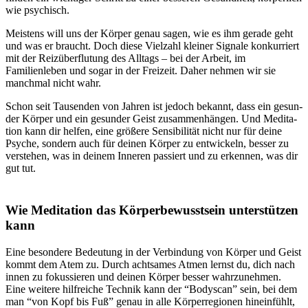
wie psychisch.
Meistens will uns der Körper genau sagen, wie es ihm gerade geht
und was er braucht. Doch diese Viel­zahl klei­ner Signale kon­kur­riert
mit der Reiz­über­flu­tung des All­tags – bei der Arbeit, im
Familienleben und sogar in der Frei­zeit. Daher nehmen wir sie
manchmal nicht wahr.
Schon seit Tau­sen­den von Jahren ist jedoch bekannt, dass ein gesun­
der Körper und ein gesun­der Geist zusam­men­hän­gen. Und Medi­ta­
tion kann dir helfen, eine grö­ßere Sen­si­bi­li­tät nicht nur für deine
Psyche, sondern auch für deinen Körper zu ent­wi­ckeln, besser zu
ver­ste­hen, was in deinem Inne­ren pas­siert und zu erken­nen, was dir
gut tut.
Wie Medi­ta­tion das Körperbewusstsein unterstützen
kann
Eine beson­dere Bedeu­tung in der Ver­bin­dung von Körper und Geist
kommt dem Atem zu. Durch acht­sa­mes Atmen lernst du, dich nach
innen zu fokus­sie­ren und deinen Körper besser wahrzunehmen.
Eine weitere hilfreiche Technik kann der “Bodyscan” sein, bei dem
man “von Kopf bis Fuß” genau in alle Körperregionen hineinfühlt,