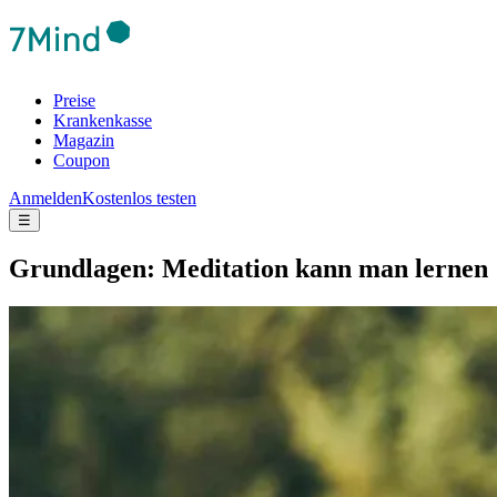
Preise
Krankenkasse
Magazin
Coupon
Anmelden
Kostenlos testen
☰
Grund­la­gen: Meditation kann man lernen