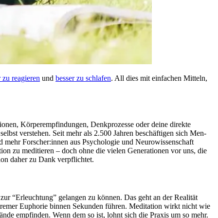
er zu reagieren
und
besser zu schlafen
. All dies mit ein­fa­chen Mit­teln,
 Emotionen, Körperempfindungen, Denk­pro­zesse oder deine direkte
lbst verstehen. Seit mehr als 2.500 Jahren beschäf­ti­gen sich Men­
und mehr Forscher:innen aus Psy­cho­lo­gie und Neu­ro­wis­sen­schaft
ivation zu meditieren – doch ohne die vielen Generationen vor uns, die
ion daher zu Dank verpflichtet.
ge zur “Erleuch­tung” gelan­gen zu können. Das geht an der Realität
xtremer Euphorie binnen Sekunden führen. Meditation wirkt nicht wie
ände empfinden. Wenn dem so ist, lohnt sich die Praxis um so mehr.