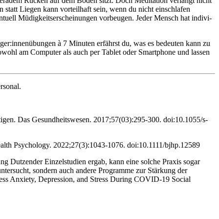
e­ra­dem Rücken auf dem Boden sitzt. Doch Medi­ta­tion ver­langt nicht
en statt Liegen kann vorteilhaft sein, wenn du nicht einschlafen
ventuell Müdigkeitserscheinungen vorbeugen. Jeder Mensch hat indi­vi­
­ger:innen­übun­gen à 7 Minu­ten erfährst du, was es bedeu­ten kann zu
ren sowohl am Computer als auch per Tablet oder Smart­phone und lassen
rsonal.
ätigen. Das Gesundheitswesen. 2017;57(03):295-300. doi:10.1055/s-
f Health Psychology. 2022;27(3):1043-1076. doi:10.1111/bjhp.12589
ng Dutzender Einzelstudien ergab, kann eine solche Praxis sogar
 untersucht, sondern auch andere Programme zur Stärkung der
dress Anxiety, Depression, and Stress During COVID-19 Social