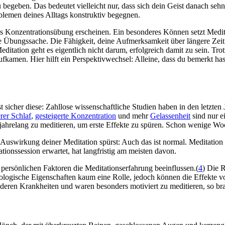
zu begeben. Das bedeutet vielleicht nur, dass sich dein Geist danach s
blemen deines Alltags konstruktiv begegnen.
ls Konzentrationsübung erscheinen. Ein besonderes Können setzt Medita
ungs­sa­che. Die Fähig­keit, deine Auf­merk­sam­keit über län­gere Zeit aus
editation geht es eigentlich nicht darum, erfolgreich damit zu sein. 
ufkamen. Hier hilft ein Perspektivwechsel: Alleine, dass du bemerkt ha
 sicher diese: Zahllose wissenschaftliche Studien haben in den letzten
e­rer Schlaf
,
gestei­gerte Konzentration
und mehr
Gelassenheit
sind nur ei
, jah­re­lang zu medi­tie­ren, um erste Effekte zu spüren. Schon wenige W
 Auswirkung deiner Meditation spürst: Auch das ist normal. Meditation
tionssession erwartet, hat langfristig am meisten davon.
persönlichen Faktoren die Meditationserfahrung beeinflussen.(
4
) Die R
ologische Eigenschaften kaum eine Rolle, jedoch können die Effekte v
nderen Krankheiten und waren besonders motiviert zu meditieren, so br