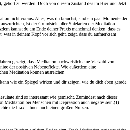
ehnt, gehört zu werden. Doch von diesem Zustand des im Hier-und-Jetzt-
tion nicht voraus. Alles, was du brauchst, sind ein paar Momente der
­zu­rich­ten, ist der Grund­stein aller Spielarten der Medi­ta­tion.
Trotzdem kannst du am Ende deiner Praxis manchmal denken, dass es
st, was in deinem Kopf vor sich geht, zeigt, dass du aufmerksam
 Jahren gezeigt, dass Meditation nachweislich eine Vielzahl von
nige der posi­ti­ven Neben­ef­fekte. Wie außerdem eine
ochen Medi­ta­tion können ausreichen.
 kann wie ein Spiegel wirken und dir zeigen, wie du dich eben gerade
esultate sind so interessant wie gemischt. Zumindest nach dieser
on Meditation bei Menschen mit Depression auch negativ sein.(1)
achte die Praxis ihnen auch einen großen Nutzen.