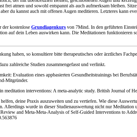
nch, der mit über­kreuz­ten Beinen, geschlos­se­nen Augen und ker­zen­g
nst frei atmen und sowohl ent­spannt als auch auf­merk­sam blei­ben. Sitz
, aber du kannst auch mit offe­nen Augen medi­tie­ren. Letzteres kann e
r der kos­ten­lose
Grund­la­gen­kurs
von 7Mind. In den geführ­ten Ein­stei
­tion auf dein Leben aus­wir­ken kann. Die Medi­ta­tio­nen funk­tio­nie­
ankung haben, so konsultiere bitte therapeutisches oder ärztliches Fachpe
 dazu zahlreiche Studien zusammengefasst und verlinkt.
keit: Evaluation eines appbasierten Gesundheitstrainings bei Berufst
nd-Mitgründer.
 in meditation interventions: A meta‐analytic study. British Journal o
elfen, deine Praxis auszuweiten und zu vertiefen. Wie diese Auswertu
n. Allerdings wurde in dieser Studienauswertung nicht nur Meditation
pid Review and Meta-Meta-Analysis of Self-Guided Interventions to Ad
20.563876