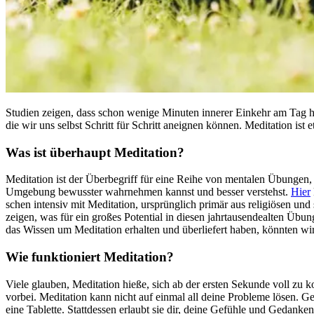
Stu­dien zeigen, dass schon wenige Minu­ten inne­rer Ein­kehr am Tag 
die wir uns selbst Schritt für Schritt aneignen können. Meditation ist e
Was ist über­haupt Medi­ta­tion?
Medi­ta­tion ist der Über­be­griff für eine Reihe von men­ta­len Übun­g
Umgebung bewusster wahrnehmen kannst und besser verstehst.
Hier
schen inten­siv mit Medi­ta­tion, ursprüng­lich primär aus reli­giö­sen un
zeigen, was für ein großes Poten­tial in diesen jahr­tau­sen­de­al­ten Ü
das Wissen um Meditation erhalten und überliefert haben, könnten wir 
Wie funk­tio­niert Medi­ta­tion?
Viele glau­ben, Medi­ta­tion hieße, sich ab der ersten Sekunde voll zu 
vorbei. Meditation kann nicht auf einmal all deine Probleme lösen. 
eine Tablette. Stattdessen erlaubt sie dir, deine Gefühle und Geda