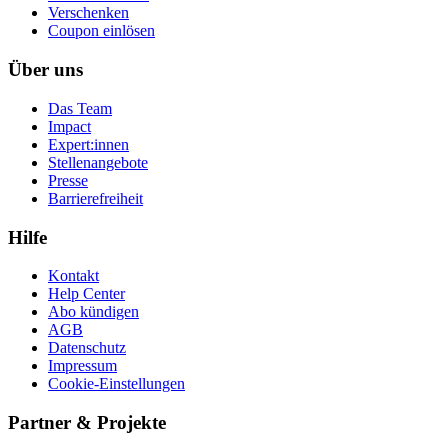
Ver­schen­ken
Coupon einlösen
Über uns
Das Team
Impact
Expert:innen
Stellenangebote
Presse
Barrierefreiheit
Hilfe
Kontakt
Help Center
Abo kündigen
AGB
Datenschutz
Impressum
Cookie-Einstellungen
Partner & Projekte