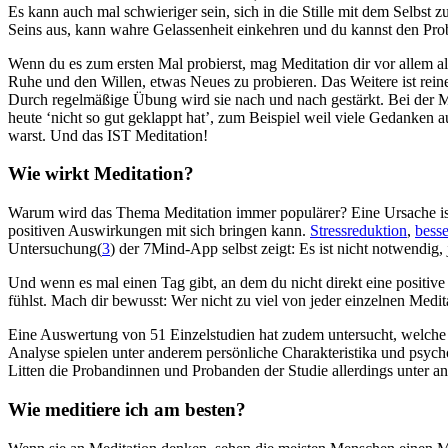
Es kann auch mal schwieriger sein, sich in die Stille mit dem Selbst 
Seins aus, kann wahre Gelassenheit einkehren und du kannst den Pro
Wenn du es zum ersten Mal probierst, mag Meditation dir vor allem a
Ruhe und den Willen, etwas Neues zu pro­bie­ren. Das Wei­tere ist reine Üb
Durch regel­mä­ßige Übung wird sie nach und nach gestärkt. Bei der M
heute ‘nicht so gut geklappt hat’, zum Beispiel weil viele Gedanken a
warst. Und das IST Meditation!
Wie wirkt Medi­ta­tion?
Warum wird das Thema Medi­ta­tion immer popu­lä­rer? Eine Ursache ist
positiven Auswirkungen mit sich bringen kann.
Stress­re­duk­tion
,
bes­s
Untersuchung(
3
) der 7Mind-App selbst zeigt: Es ist nicht not­wen­dig
Und wenn es mal einen Tag gibt, an dem du nicht direkt eine positive
fühlst. Mach dir bewusst: Wer nicht zu viel von jeder einzelnen Medita
Eine Auswertung von 51 Einzelstudien hat zudem untersucht, welche 
Analyse spielen unter anderem persönliche Charakteristika und psych
Litten die Probandinnen und Probanden der Studie allerdings unter a
Wie medi­tiere ich am besten?