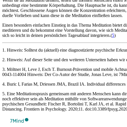
Wenn sie an Medi­ta­tion denken, sehen die meis­ten Men­schen einen Mö
unbedingt eine bestimmte Kör­per­hal­tung. Die Haupt­sa­che ist, du kan
möchtest. Geschlos­sene Augen können die Kon­zen­tra­tion erleichtern
du­elle Vor­lie­ben und kann diese in die Medi­ta­tion ein­flie­ßen lassen.
Einen beson­ders ein­fa­chen Ein­stieg in das Thema Medi­ta­tion bietet di
medi­tie­ren und du bekommst eine Vor­stel­lung davon, wie sich Medi­ta
sich so leicht in deinen persönlichen Tagesablauf integrieren.(
5
)
1. Hinweis: Solltest du (aktuell) eine diagnostizierte psychische Erkr
2. Hinweis: Auf dieser Seite und den weiteren Unterseiten haben wir
3. Möltner H, Leve J, Esch T. Burnout-Prävention und mobile Achtsam
0043-114004 Hinweis: Der Co-Autor der Studie, Jonas Leve, ist 7Mi
4. Buric I, Farias M, Driessen JMA, Brazil IA. Individual differences
5. Eine Meditationspraxis gemeinsam mit anderen Menschen kann dir h
noch effektiver sein als Meditation mithilfe von Softwareanwendunge
psychischen Gesundheit: Fischer R, Bortolini T, Karl JA, et al. Ra
Distancing. Frontiers in Psychology. 2020;11. doi:10.3389/fpsyg.20