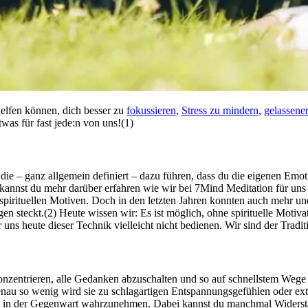
helfen können, dich besser zu
fokus­sie­ren
,
Stress zu min­dern
,
gelas­se­n
twas für fast jede:n von uns!(1)
en, die – ganz all­ge­mein defi­niert – dazu führen, dass du die eige­nen
kannst du mehr darüber erfahren wie wir bei 7Mind Meditation für uns se
d spi­ri­tu­el­len Moti­ven. Doch in den letz­ten Jahren konn­ten auch mehr 
bun­gen steckt.(2) Heute wissen wir: Es ist möglich, ohne spirituelle Mot
uns heute dieser Technik vielleicht nicht bedienen. Wir sind der Tradit
kon­zen­trie­ren, alle Gedan­ken abzuschal­ten und so auf schnells­tem We
Genau so wenig wird sie zu schlagartigen Entspannungsgefühlen oder e
nken in der Gegenwart wahrzunehmen. Dabei kannst du manchmal Widerst