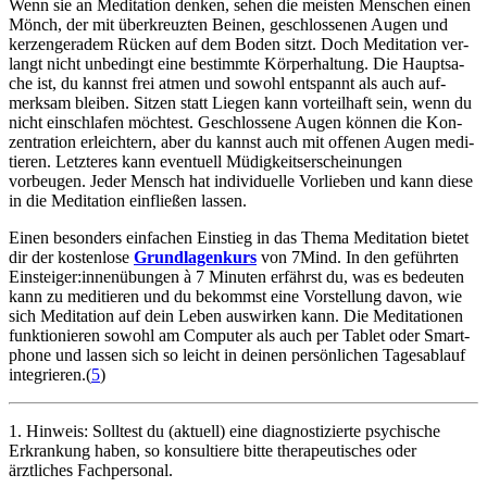
Wenn sie an Medi­ta­tion denken, sehen die meis­ten Men­schen einen
Mönch, der mit über­kreuz­ten Beinen, geschlos­se­nen Augen und
ker­zen­ge­ra­dem Rücken auf dem Boden sitzt. Doch Medi­ta­tion ver­
langt nicht unbedingt eine bestimmte Kör­per­hal­tung. Die Haupt­sa­
che ist, du kannst frei atmen und sowohl ent­spannt als auch auf­
merk­sam blei­ben. Sitzen statt Liegen kann vorteilhaft sein, wenn du
nicht einschlafen möchtest. Geschlos­sene Augen können die Kon­
zen­tra­tion erleichtern, aber du kannst auch mit offe­nen Augen medi­
tie­ren. Letzteres kann eventuell Müdigkeitserscheinungen
vorbeugen. Jeder Mensch hat indi­vi­du­elle Vor­lie­ben und kann diese
in die Medi­ta­tion ein­flie­ßen lassen.
Einen beson­ders ein­fa­chen Ein­stieg in das Thema Medi­ta­tion bietet
dir der kos­ten­lose
Grund­la­gen­kurs
von 7Mind. In den geführ­ten
Ein­stei­ger:innen­übun­gen à 7 Minu­ten erfährst du, was es bedeu­ten
kann zu medi­tie­ren und du bekommst eine Vor­stel­lung davon, wie
sich Medi­ta­tion auf dein Leben aus­wir­ken kann. Die Medi­ta­tio­nen
funk­tio­nie­ren sowohl am Computer als auch per Tablet oder Smart­
phone und lassen sich so leicht in deinen persönlichen Tagesablauf
integrieren.(
5
)
1. Hinweis: Solltest du (aktuell) eine diagnostizierte psychische
Erkrankung haben, so konsultiere bitte therapeutisches oder
ärztliches Fachpersonal.