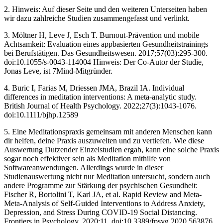
2. Hinweis: Auf dieser Seite und den weiteren Unterseiten haben
wir dazu zahlreiche Studien zusammengefasst und verlinkt.
3. Möltner H, Leve J, Esch T. Burnout-Prävention und mobile
Achtsamkeit: Evaluation eines appbasierten Gesundheitstrainings
bei Berufstätigen. Das Gesundheitswesen. 2017;57(03):295-300.
doi:10.1055/s-0043-114004 Hinweis: Der Co-Autor der Studie,
Jonas Leve, ist 7Mind-Mitgründer.
4. Buric I, Farias M, Driessen JMA, Brazil IA. Individual
differences in meditation interventions: A meta‐analytic study.
British Journal of Health Psychology. 2022;27(3):1043-1076.
doi:10.1111/bjhp.12589
5. Eine Meditationspraxis gemeinsam mit anderen Menschen kann
dir helfen, deine Praxis auszuweiten und zu vertiefen. Wie diese
Auswertung Dutzender Einzelstudien ergab, kann eine solche Praxis
sogar noch effektiver sein als Meditation mithilfe von
Softwareanwendungen. Allerdings wurde in dieser
Studienauswertung nicht nur Meditation untersucht, sondern auch
andere Programme zur Stärkung der psychischen Gesundheit:
Fischer R, Bortolini T, Karl JA, et al. Rapid Review and Meta-
Meta-Analysis of Self-Guided Interventions to Address Anxiety,
Depression, and Stress During COVID-19 Social Distancing.
Frontiers in Psychology. 2020;11. doi:10.3389/fpsyg.2020.563876