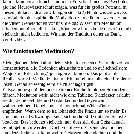
Jahren konn­ten auch mehr und mehr Forscher:innen aus Psy­cho­lo­
gie und Neu­ro­wis­sen­schaft zeigen, was für ein großes Poten­tial in
diesen jahr­tau­sen­de­al­ten Übun­gen steckt.(2) Heute wissen wir: Es
ist möglich, ohne spirituelle Motivation zu meditieren – doch ohne
die vielen Generationen vor uns, die das Wissen um Meditation
erhalten und überliefert haben, könnten wir uns heute dieser Technik
vielleicht nicht bedienen. Wir sind der Tradition daher zu Dank
verpflichtet.
Wie funk­tio­niert Medi­ta­tion?
Viele glau­ben, Medi­ta­tion hieße, sich ab der ersten Sekunde voll zu
kon­zen­trie­ren, alle Gedan­ken abzuschal­ten und so auf schnells­tem
Wege zur “Erleuch­tung” gelan­gen zu können. Das geht an der
Realität vorbei. Meditation kann nicht auf einmal all deine Probleme
lösen. Genau so wenig wird sie zu schlagartigen
Entspannungsgefühlen oder extremer Euphorie binnen Sekunden
führen. Meditation wirkt nicht wie eine Tablette. Stattdessen erlaubt
sie dir, deine Gefühle und Gedanken in der Gegenwart
wahrzunehmen. Dabei kannst du manchmal Widerstände
empfinden. Wenn dem so ist, lohnt sich die Praxis um so mehr. Es
kann auch mal schwieriger sein, sich in die Stille mit dem Selbst zu
begeben. Das bedeutet vielleicht nur, dass sich dein Geist danach
sehnt, gehört zu werden. Doch von diesem Zustand des im Hier-
und-Jetzt-Seins aus, kann wahre Gelassenheit einkehren und du