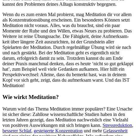
kannst den Problemen deines Alltags konstruktiv begegnen.
Wenn du es zum ersten Mal probierst, mag Meditation dir vor allem
als Konzentrationsübung erscheinen. Ein besonderes Können setzt
Meditation nicht voraus. Alles, was du brauchst, sind ein paar
Momente der Ruhe und den Willen, etwas Neues zu pro­bie­ren. Das
Wei­tere ist reine Übungs­sa­che. Die Fähig­keit, deine Auf­merk­sam­
keit über län­gere Zeit aus­zu­rich­ten, ist der Grund­stein aller
Spielarten der Medi­ta­tion. Durch regel­mä­ßige Übung wird sie nach
und nach gestärkt. Bei der Meditation geht es eigentlich nicht
darum, erfolgreich damit zu sein. Trotzdem kannst du am Ende
deiner Praxis manchmal denken, dass es heute ‘nicht so gut geklappt
hat’, zum Beispiel weil viele Gedanken aufkamen. Hier hilft ein
Perspektivwechsel: Alleine, dass du bemerkt hast, was in deinem
Kopf vor sich geht, zeigt, dass du aufmerksam warst. Und das IST
Meditation!
Wie wirkt Medi­ta­tion?
Warum wird das Thema Medi­ta­tion immer popu­lä­rer? Eine Ursache
ist sicher diese: Zahllose wissenschaftliche Studien haben in den
letzten Jahren gezeigt, dass Meditation nachweislich eine Vielzahl
von positiven Auswirkungen mit sich bringen kann.
Stress­re­duk­tion
,
bes­se­rer Schlaf
,
gestei­gerte Konzentration
und mehr
Gelassenheit