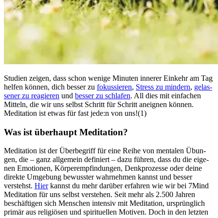
Stu­dien zeigen, dass schon wenige Minu­ten inne­rer Ein­kehr am Tag
helfen können, dich besser zu
fokus­sie­ren
,
Stress zu min­dern
,
gelas­
se­ner zu reagieren
und
besser zu schlafen
. All dies mit ein­fa­chen
Mit­teln, die wir uns selbst Schritt für Schritt aneignen können.
Meditation ist etwas für fast jede:n von uns!(1)
Was ist über­haupt Medi­ta­tion?
Medi­ta­tion ist der Über­be­griff für eine Reihe von men­ta­len Übun­
gen, die – ganz all­ge­mein defi­niert – dazu führen, dass du die eige­
nen Emotionen, Körperempfindungen, Denk­pro­zesse oder deine
direkte Umgebung bewusster wahrnehmen kannst und besser
verstehst.
Hier
kannst du mehr darüber erfahren wie wir bei 7Mind
Meditation für uns selbst verstehen. Seit mehr als 2.500 Jahren
beschäf­ti­gen sich Men­schen inten­siv mit Medi­ta­tion, ursprüng­lich
primär aus reli­giö­sen und spi­ri­tu­el­len Moti­ven. Doch in den letz­ten