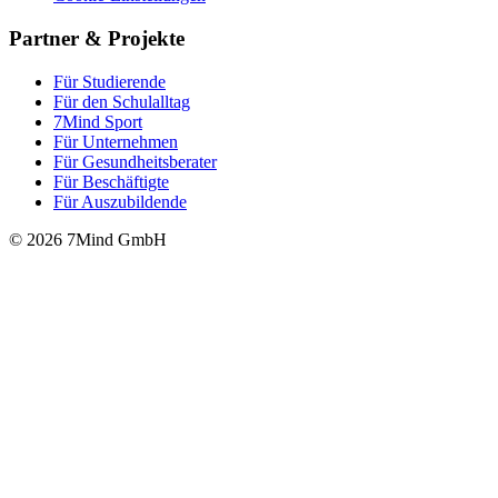
Partner & Projekte
Für Stu­die­rende
Für den Schulalltag
7Mind Sport
Für Unter­neh­men
Für Gesund­heits­be­ra­ter
Für Beschäftigte
Für Auszubildende
© 2026 7Mind GmbH