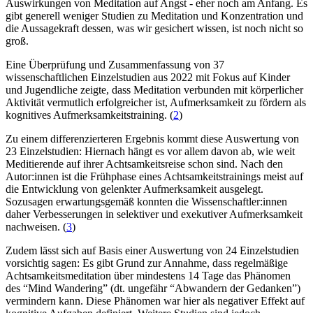
Auswirkungen von Meditation auf Angst - eher noch am Anfang. Es
gibt generell weniger Studien zu Meditation und Konzentration und
die Aussagekraft dessen, was wir gesichert wissen, ist noch nicht so
groß.
Eine Überprüfung und Zusammenfassung von 37
wissenschaftlichen Einzelstudien aus 2022 mit Fokus auf Kinder
und Jugendliche zeigte, dass Meditation verbunden mit körperlicher
Aktivität vermutlich erfolgreicher ist, Aufmerksamkeit zu fördern als
kognitives Aufmerksamkeitstraining. (
2
)
Zu einem differenzierteren Ergebnis kommt diese Auswertung von
23 Einzelstudien: Hiernach hängt es vor allem davon ab, wie weit
Meditierende auf ihrer Achtsamkeitsreise schon sind. Nach den
Autor:innen ist die Frühphase eines Achtsamkeitstrainings meist auf
die Entwicklung von gelenkter Aufmerksamkeit ausgelegt.
Sozusagen erwartungsgemäß konnten die Wissenschaftler:innen
daher Verbesserungen in selektiver und exekutiver Aufmerksamkeit
nachweisen. (
3
)
Zudem lässt sich auf Basis einer Auswertung von 24 Einzelstudien
vorsichtig sagen: Es gibt Grund zur Annahme, dass regelmäßige
Achtsamkeitsmeditation über mindestens 14 Tage das Phänomen
des “Mind Wandering” (dt. ungefähr “Abwandern der Gedanken”)
vermindern kann. Diese Phänomen war hier als negativer Effekt auf