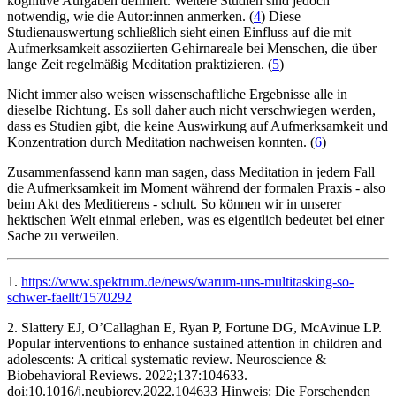
kognitive Aufgaben definiert. Weitere Studien sind jedoch
notwendig, wie die Autor:innen anmerken. (
4
) Diese
Studienauswertung schließlich sieht einen Einfluss auf die mit
Aufmerksamkeit assoziierten Gehirnareale bei Menschen, die über
lange Zeit regelmäßig Meditation praktizieren. (
5
)
Nicht immer also weisen wissenschaftliche Ergebnisse alle in
dieselbe Richtung. Es soll daher auch nicht verschwiegen werden,
dass es Studien gibt, die keine Auswirkung auf Aufmerksamkeit und
Konzentration durch Meditation nachweisen konnten. (
6
)
Zusammenfassend kann man sagen, dass Meditation in jedem Fall
die Aufmerksamkeit im Moment während der formalen Praxis - also
beim Akt des Meditierens - schult. So können wir in unserer
hektischen Welt einmal erleben, was es eigentlich bedeutet bei einer
Sache zu verweilen.
1.
https://www.spektrum.de/news/warum-uns-multitasking-so-
schwer-faellt/1570292
2. Slattery EJ, O’Callaghan E, Ryan P, Fortune DG, McAvinue LP.
Popular interventions to enhance sustained attention in children and
adolescents: A critical systematic review. Neuroscience &
Biobehavioral Reviews. 2022;137:104633.
doi:10.1016/j.neubiorev.2022.104633 ‌Hinweis: Die Forschenden