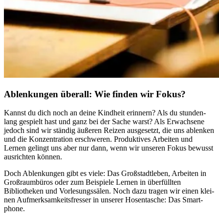
Ablenkungen überall: Wie finden wir Fokus?
Kannst du dich noch an deine Kind­heit erin­nern? Als du stun­den­
lang gespielt hast und ganz bei der Sache warst? Als Erwachsene
jedoch sind wir stän­dig äuße­ren Reizen aus­ge­setzt, die uns ablen­ken
und die Kon­zen­tra­tion erschwe­ren. Pro­duk­ti­ves Arbei­ten und
Lernen gelingt uns aber nur dann, wenn wir unse­ren Fokus bewusst
aus­rich­ten können.
Doch Ablen­kun­gen gibt es viele: Das Großstadtleben, Arbei­ten in
Groß­raum­bü­ros oder zum Beispiele Lernen in über­füll­ten
Bibliotheken und Vor­le­sungs­sä­len. Noch dazu tragen wir einen klei­
nen Auf­merk­sam­keits­fres­ser in unse­rer Hosen­ta­sche: Das Smart­
phone.