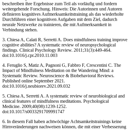
beschreiben ihre Ergebnisse zum Teil als vorläufig und fordern
weitergehende Forschung. Hinweis: Die Autorinnen und Autoren
definieren kognitives Aufmerksamkeitstraining als das wiederholte
Durchführen einer kognitiven Aufgaben mit dem Ziel, dadurch
neurale Netzwerke zu trainieren, die mit Aufmerksamkeit in
Verbindung stehen.
3. Chiesa A, Calati R, Serretti A. Does mindfulness training improve
cognitive abilities? A systematic review of neuropsychological
findings. Clinical Psychology Review. 2011;31(3):449-464.
doi:10.1016/j.cpr.2010.11.003 ‌
4. Feruglio S, Matiz A, Pagnoni G, Fabbro F, Crescentini C. The
Impact of Mindfulness Meditation on the Wandering Mind: a
Systematic Review. Neuroscience & Biobehavioral Reviews.
Published online September 2021.
doi:10.1016/j.neubiorev.2021.09.032
5. Chiesa A, Serretti A. A systematic review of neurobiological and
clinical features of mindfulness meditations. Psychological
Medicine. 2009;40(08):1239-1252.
doi:10.1017/s0033291709991747 ‌
6. In diesem Fall haben achtwöchige Achtsamkeitstrainings keine
Hirnveränderungen nachweisen können, die mit einer Verbesserung