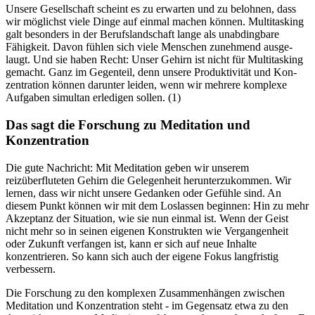
Unsere Gesellschaft scheint es zu erwarten und zu belohnen, dass
wir mög­lichst viele Dinge auf einmal machen können. Mul­ti­tas­king
galt besonders in der Berufs­land­schaft lange als unab­ding­bare
Fähig­keit. Davon fühlen sich viele Men­schen zuneh­mend aus­ge­
laugt. Und sie haben Recht: Unser Gehirn ist nicht für Mul­ti­tas­king
gemacht. Ganz im Gegen­teil, denn unsere Pro­duk­ti­vi­tät und Kon­
zen­tra­tion können dar­un­ter leiden, wenn wir meh­rere kom­plexe
Auf­ga­ben simul­tan erle­di­gen sollen. (1)
Das sagt die Forschung zu Meditation und
Konzentration
Die gute Nachricht: Mit Meditation geben wir unserem
reizüberfluteten Gehirn die Gelegenheit herunterzukommen. Wir
lernen, dass wir nicht unsere Gedanken oder Gefühle sind. An
diesem Punkt können wir mit dem Loslassen beginnen: Hin zu mehr
Akzeptanz der Situation, wie sie nun einmal ist. Wenn der Geist
nicht mehr so in seinen eigenen Konstrukten wie Vergangenheit
oder Zukunft verfangen ist, kann er sich auf neue Inhalte
konzentrieren. So kann sich auch der eigene Fokus langfristig
verbessern.
Die Forschung zu den komplexen Zusammenhängen zwischen
Meditation und Konzentration steht - im Gegensatz etwa zu den