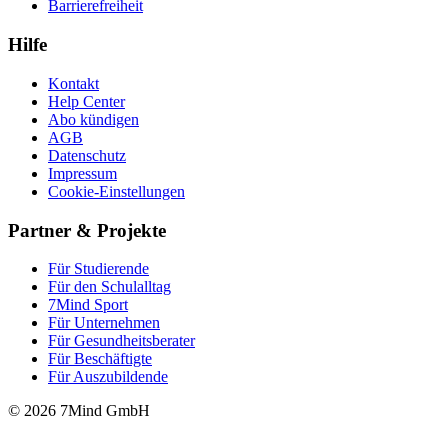
Barrierefreiheit
Hilfe
Kontakt
Help Center
Abo kündigen
AGB
Datenschutz
Impressum
Cookie-Einstellungen
Partner & Projekte
Für Stu­die­rende
Für den Schulalltag
7Mind Sport
Für Unter­neh­men
Für Gesund­heits­be­ra­ter
Für Beschäftigte
Für Auszubildende
© 2026 7Mind GmbH