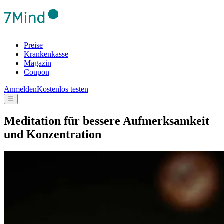
Preise
Krankenkasse
Magazin
Coupon
Anmelden
Kostenlos testen
☰
Medi­ta­tion für bes­sere Auf­merk­sam­keit
und Kon­zen­tra­tion