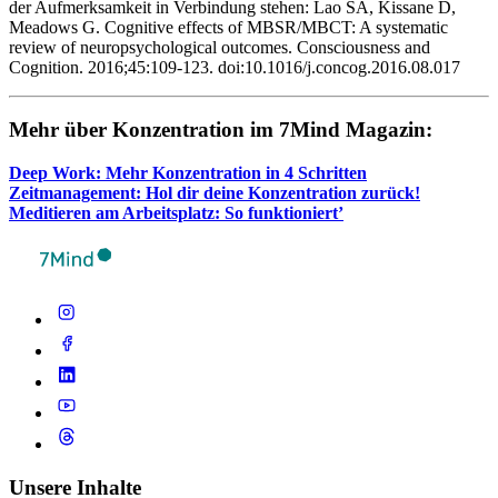
der Aufmerksamkeit in Verbindung stehen: Lao SA, Kissane D,
Meadows G. Cognitive effects of MBSR/MBCT: A systematic
review of neuropsychological outcomes. Consciousness and
Cognition. 2016;45:109-123. doi:10.1016/j.concog.2016.08.017
Mehr über Kon­zen­tra­tion im 7Mind Maga­zin:
Deep Work: Mehr Kon­zen­tra­tion in 4 Schrit­ten
Zeit­ma­nage­ment: Hol dir deine Kon­zen­tra­tion zurück!
Medi­tie­ren am Arbeits­platz: So funktioniert’
Unsere Inhalte