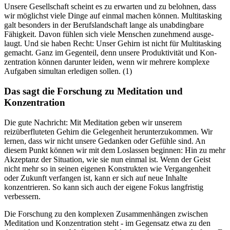
Unsere Gesellschaft scheint es zu erwarten und zu belohnen, dass
wir mög­lichst viele Dinge auf einmal machen können. Mul­ti­tas­king
galt besonders in der Berufs­land­schaft lange als unab­ding­bare
Fähig­keit. Davon fühlen sich viele Men­schen zuneh­mend aus­ge­
laugt. Und sie haben Recht: Unser Gehirn ist nicht für Mul­ti­tas­king
gemacht. Ganz im Gegen­teil, denn unsere Pro­duk­ti­vi­tät und Kon­
zen­tra­tion können dar­un­ter leiden, wenn wir meh­rere kom­plexe
Auf­ga­ben simul­tan erle­di­gen sollen. (1)
Das sagt die Forschung zu Meditation und
Konzentration
Die gute Nachricht: Mit Meditation geben wir unserem
reizüberfluteten Gehirn die Gelegenheit herunterzukommen. Wir
lernen, dass wir nicht unsere Gedanken oder Gefühle sind. An
diesem Punkt können wir mit dem Loslassen beginnen: Hin zu mehr
Akzeptanz der Situation, wie sie nun einmal ist. Wenn der Geist
nicht mehr so in seinen eigenen Konstrukten wie Vergangenheit
oder Zukunft verfangen ist, kann er sich auf neue Inhalte
konzentrieren. So kann sich auch der eigene Fokus langfristig
verbessern.
Die Forschung zu den komplexen Zusammenhängen zwischen
Meditation und Konzentration steht - im Gegensatz etwa zu den