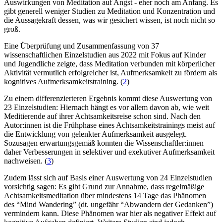
Auswirkungen von Meditation auf Angst - eher noch am Anfang. Es
gibt generell weniger Studien zu Meditation und Konzentration und
die Aussagekraft dessen, was wir gesichert wissen, ist noch nicht so
groß.
Eine Überprüfung und Zusammenfassung von 37
wissenschaftlichen Einzelstudien aus 2022 mit Fokus auf Kinder
und Jugendliche zeigte, dass Meditation verbunden mit körperlicher
Aktivität vermutlich erfolgreicher ist, Aufmerksamkeit zu fördern als
kognitives Aufmerksamkeitstraining. (
2
)
Zu einem differenzierteren Ergebnis kommt diese Auswertung von
23 Einzelstudien: Hiernach hängt es vor allem davon ab, wie weit
Meditierende auf ihrer Achtsamkeitsreise schon sind. Nach den
Autor:innen ist die Frühphase eines Achtsamkeitstrainings meist auf
die Entwicklung von gelenkter Aufmerksamkeit ausgelegt.
Sozusagen erwartungsgemäß konnten die Wissenschaftler:innen
daher Verbesserungen in selektiver und exekutiver Aufmerksamkeit
nachweisen. (
3
)
Zudem lässt sich auf Basis einer Auswertung von 24 Einzelstudien
vorsichtig sagen: Es gibt Grund zur Annahme, dass regelmäßige
Achtsamkeitsmeditation über mindestens 14 Tage das Phänomen
des “Mind Wandering” (dt. ungefähr “Abwandern der Gedanken”)
vermindern kann. Diese Phänomen war hier als negativer Effekt auf