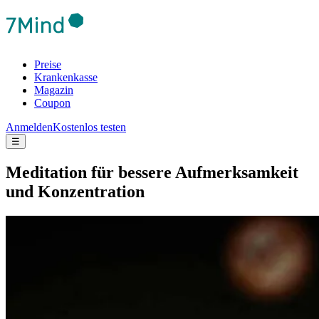
Preise
Krankenkasse
Magazin
Coupon
Anmelden
Kostenlos testen
☰
Medi­ta­tion für bes­sere Auf­merk­sam­keit
und Kon­zen­tra­tion