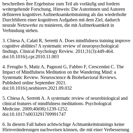
beschreiben ihre Ergebnisse zum Teil als vorläufig und fordern
weitergehende Forschung. Hinweis: Die Autorinnen und Autoren
definieren kognitives Aufmerksamkeitstraining als das wiederholte
Durchführen einer kognitiven Aufgaben mit dem Ziel, dadurch
neurale Netzwerke zu trainieren, die mit Aufmerksamkeit in
Verbindung stehen.
3. Chiesa A, Calati R, Serretti A. Does mindfulness training improve
cognitive abilities? A systematic review of neuropsychological
findings. Clinical Psychology Review. 2011;31(3):449-464.
doi:10.1016/j.cpr.2010.11.003 ‌
4. Feruglio S, Matiz A, Pagnoni G, Fabbro F, Crescentini C. The
Impact of Mindfulness Meditation on the Wandering Mind: a
Systematic Review. Neuroscience & Biobehavioral Reviews.
Published online September 2021.
doi:10.1016/j.neubiorev.2021.09.032
5. Chiesa A, Serretti A. A systematic review of neurobiological and
clinical features of mindfulness meditations. Psychological
Medicine. 2009;40(08):1239-1252.
doi:10.1017/s0033291709991747 ‌
6. In diesem Fall haben achtwöchige Achtsamkeitstrainings keine
Hirnveränderungen nachweisen können, die mit einer Verbesserung