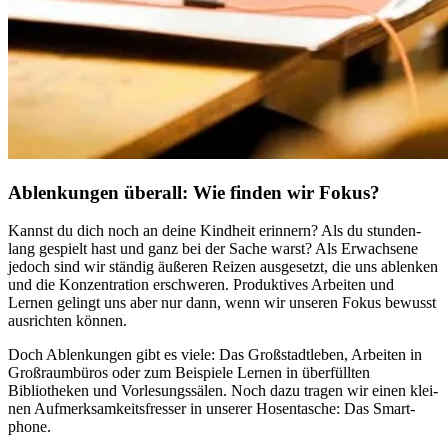
Ablenkungen überall: Wie finden wir Fokus?
Kannst du dich noch an deine Kind­heit erin­nern? Als du stun­den­
lang gespielt hast und ganz bei der Sache warst? Als Erwachsene
jedoch sind wir stän­dig äuße­ren Reizen aus­ge­setzt, die uns ablen­ken
und die Kon­zen­tra­tion erschwe­ren. Pro­duk­ti­ves Arbei­ten und
Lernen gelingt uns aber nur dann, wenn wir unse­ren Fokus bewusst
aus­rich­ten können.
Doch Ablen­kun­gen gibt es viele: Das Großstadtleben, Arbei­ten in
Groß­raum­bü­ros oder zum Beispiele Lernen in über­füll­ten
Bibliotheken und Vor­le­sungs­sä­len. Noch dazu tragen wir einen klei­
nen Auf­merk­sam­keits­fres­ser in unse­rer Hosen­ta­sche: Das Smart­
phone.