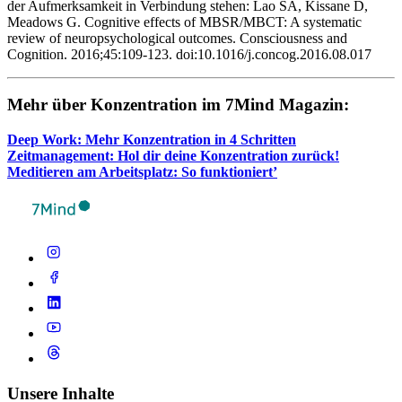
der Aufmerksamkeit in Verbindung stehen: Lao SA, Kissane D,
Meadows G. Cognitive effects of MBSR/MBCT: A systematic
review of neuropsychological outcomes. Consciousness and
Cognition. 2016;45:109-123. doi:10.1016/j.concog.2016.08.017
Mehr über Kon­zen­tra­tion im 7Mind Maga­zin:
Deep Work: Mehr Kon­zen­tra­tion in 4 Schrit­ten
Zeit­ma­nage­ment: Hol dir deine Kon­zen­tra­tion zurück!
Medi­tie­ren am Arbeits­platz: So funktioniert’
Unsere Inhalte