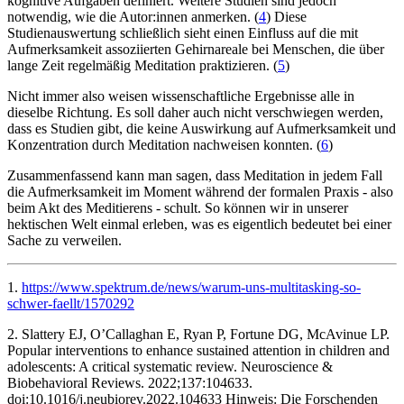
kognitive Aufgaben definiert. Weitere Studien sind jedoch
notwendig, wie die Autor:innen anmerken. (
4
) Diese
Studienauswertung schließlich sieht einen Einfluss auf die mit
Aufmerksamkeit assoziierten Gehirnareale bei Menschen, die über
lange Zeit regelmäßig Meditation praktizieren. (
5
)
Nicht immer also weisen wissenschaftliche Ergebnisse alle in
dieselbe Richtung. Es soll daher auch nicht verschwiegen werden,
dass es Studien gibt, die keine Auswirkung auf Aufmerksamkeit und
Konzentration durch Meditation nachweisen konnten. (
6
)
Zusammenfassend kann man sagen, dass Meditation in jedem Fall
die Aufmerksamkeit im Moment während der formalen Praxis - also
beim Akt des Meditierens - schult. So können wir in unserer
hektischen Welt einmal erleben, was es eigentlich bedeutet bei einer
Sache zu verweilen.
1.
https://www.spektrum.de/news/warum-uns-multitasking-so-
schwer-faellt/1570292
2. Slattery EJ, O’Callaghan E, Ryan P, Fortune DG, McAvinue LP.
Popular interventions to enhance sustained attention in children and
adolescents: A critical systematic review. Neuroscience &
Biobehavioral Reviews. 2022;137:104633.
doi:10.1016/j.neubiorev.2022.104633 ‌Hinweis: Die Forschenden