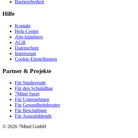
Barrierefreiheit
Hilfe
Kontakt
Help Center
Abo kündigen
AGB
Datenschutz
Impressum
Cookie-Einstellungen
Partner & Projekte
Für Stu­die­rende
Für den Schulalltag
7Mind Sport
Für Unter­neh­men
Für Gesund­heits­be­ra­ter
Für Beschäftigte
Für Auszubildende
© 2026 7Mind GmbH