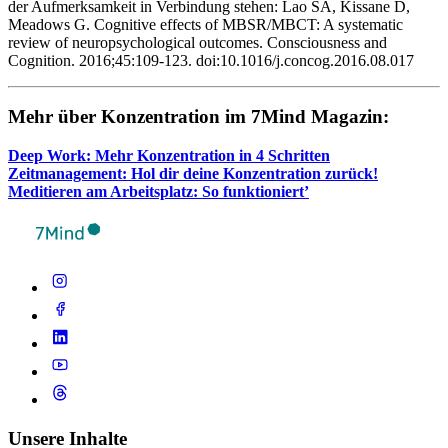
der Aufmerksamkeit in Verbindung stehen: Lao SA, Kissane D,
Meadows G. Cognitive effects of MBSR/MBCT: A systematic
review of neuropsychological outcomes. Consciousness and
Cognition. 2016;45:109-123. doi:10.1016/j.concog.2016.08.017
Mehr über Kon­zen­tra­tion im 7Mind Maga­zin:
Deep Work: Mehr Kon­zen­tra­tion in 4 Schrit­ten
Zeit­ma­nage­ment: Hol dir deine Kon­zen­tra­tion zurück!
Medi­tie­ren am Arbeits­platz: So funktioniert’
Unsere Inhalte