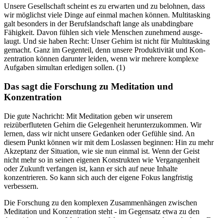
Unsere Gesellschaft scheint es zu erwarten und zu belohnen, dass
wir mög­lichst viele Dinge auf einmal machen können. Mul­ti­tas­king
galt besonders in der Berufs­land­schaft lange als unab­ding­bare
Fähig­keit. Davon fühlen sich viele Men­schen zuneh­mend aus­ge­
laugt. Und sie haben Recht: Unser Gehirn ist nicht für Mul­ti­tas­king
gemacht. Ganz im Gegen­teil, denn unsere Pro­duk­ti­vi­tät und Kon­
zen­tra­tion können dar­un­ter leiden, wenn wir meh­rere kom­plexe
Auf­ga­ben simul­tan erle­di­gen sollen. (1)
Das sagt die Forschung zu Meditation und
Konzentration
Die gute Nachricht: Mit Meditation geben wir unserem
reizüberfluteten Gehirn die Gelegenheit herunterzukommen. Wir
lernen, dass wir nicht unsere Gedanken oder Gefühle sind. An
diesem Punkt können wir mit dem Loslassen beginnen: Hin zu mehr
Akzeptanz der Situation, wie sie nun einmal ist. Wenn der Geist
nicht mehr so in seinen eigenen Konstrukten wie Vergangenheit
oder Zukunft verfangen ist, kann er sich auf neue Inhalte
konzentrieren. So kann sich auch der eigene Fokus langfristig
verbessern.
Die Forschung zu den komplexen Zusammenhängen zwischen
Meditation und Konzentration steht - im Gegensatz etwa zu den