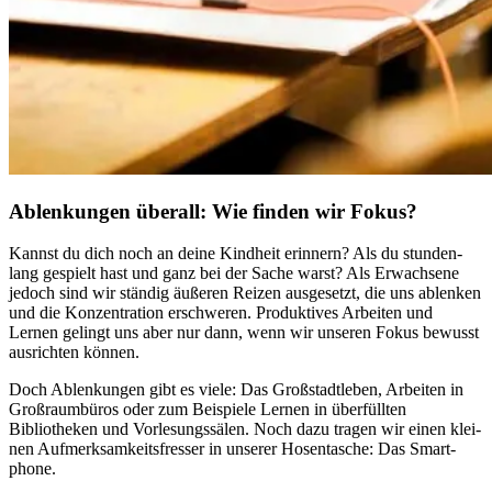
Ablenkungen überall: Wie finden wir Fokus?
Kannst du dich noch an deine Kind­heit erin­nern? Als du stun­den­
lang gespielt hast und ganz bei der Sache warst? Als Erwachsene
jedoch sind wir stän­dig äuße­ren Reizen aus­ge­setzt, die uns ablen­ken
und die Kon­zen­tra­tion erschwe­ren. Pro­duk­ti­ves Arbei­ten und
Lernen gelingt uns aber nur dann, wenn wir unse­ren Fokus bewusst
aus­rich­ten können.
Doch Ablen­kun­gen gibt es viele: Das Großstadtleben, Arbei­ten in
Groß­raum­bü­ros oder zum Beispiele Lernen in über­füll­ten
Bibliotheken und Vor­le­sungs­sä­len. Noch dazu tragen wir einen klei­
nen Auf­merk­sam­keits­fres­ser in unse­rer Hosen­ta­sche: Das Smart­
phone.