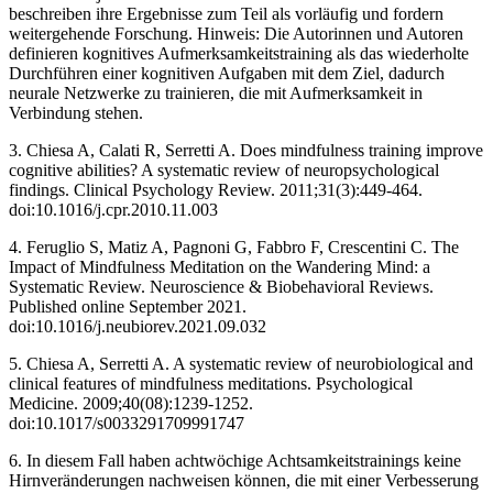
beschreiben ihre Ergebnisse zum Teil als vorläufig und fordern
weitergehende Forschung. Hinweis: Die Autorinnen und Autoren
definieren kognitives Aufmerksamkeitstraining als das wiederholte
Durchführen einer kognitiven Aufgaben mit dem Ziel, dadurch
neurale Netzwerke zu trainieren, die mit Aufmerksamkeit in
Verbindung stehen.
3. Chiesa A, Calati R, Serretti A. Does mindfulness training improve
cognitive abilities? A systematic review of neuropsychological
findings. Clinical Psychology Review. 2011;31(3):449-464.
doi:10.1016/j.cpr.2010.11.003 ‌
4. Feruglio S, Matiz A, Pagnoni G, Fabbro F, Crescentini C. The
Impact of Mindfulness Meditation on the Wandering Mind: a
Systematic Review. Neuroscience & Biobehavioral Reviews.
Published online September 2021.
doi:10.1016/j.neubiorev.2021.09.032
5. Chiesa A, Serretti A. A systematic review of neurobiological and
clinical features of mindfulness meditations. Psychological
Medicine. 2009;40(08):1239-1252.
doi:10.1017/s0033291709991747 ‌
6. In diesem Fall haben achtwöchige Achtsamkeitstrainings keine
Hirnveränderungen nachweisen können, die mit einer Verbesserung