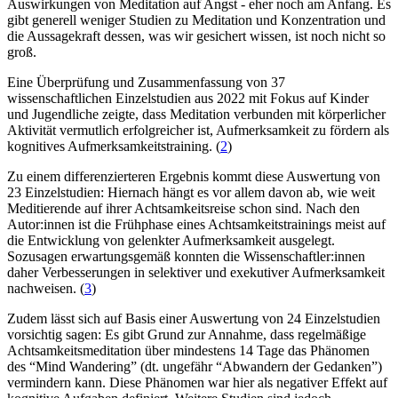
Auswirkungen von Meditation auf Angst - eher noch am Anfang. Es
gibt generell weniger Studien zu Meditation und Konzentration und
die Aussagekraft dessen, was wir gesichert wissen, ist noch nicht so
groß.
Eine Überprüfung und Zusammenfassung von 37
wissenschaftlichen Einzelstudien aus 2022 mit Fokus auf Kinder
und Jugendliche zeigte, dass Meditation verbunden mit körperlicher
Aktivität vermutlich erfolgreicher ist, Aufmerksamkeit zu fördern als
kognitives Aufmerksamkeitstraining. (
2
)
Zu einem differenzierteren Ergebnis kommt diese Auswertung von
23 Einzelstudien: Hiernach hängt es vor allem davon ab, wie weit
Meditierende auf ihrer Achtsamkeitsreise schon sind. Nach den
Autor:innen ist die Frühphase eines Achtsamkeitstrainings meist auf
die Entwicklung von gelenkter Aufmerksamkeit ausgelegt.
Sozusagen erwartungsgemäß konnten die Wissenschaftler:innen
daher Verbesserungen in selektiver und exekutiver Aufmerksamkeit
nachweisen. (
3
)
Zudem lässt sich auf Basis einer Auswertung von 24 Einzelstudien
vorsichtig sagen: Es gibt Grund zur Annahme, dass regelmäßige
Achtsamkeitsmeditation über mindestens 14 Tage das Phänomen
des “Mind Wandering” (dt. ungefähr “Abwandern der Gedanken”)
vermindern kann. Diese Phänomen war hier als negativer Effekt auf