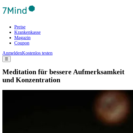
Preise
Krankenkasse
Magazin
Coupon
Anmelden
Kostenlos testen
☰
Medi­ta­tion für bes­sere Auf­merk­sam­keit
und Kon­zen­tra­tion