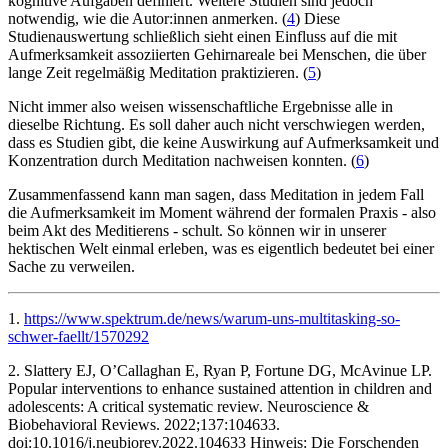
kognitive Aufgaben definiert. Weitere Studien sind jedoch
notwendig, wie die Autor:innen anmerken. (
4
) Diese
Studienauswertung schließlich sieht einen Einfluss auf die mit
Aufmerksamkeit assoziierten Gehirnareale bei Menschen, die über
lange Zeit regelmäßig Meditation praktizieren. (
5
)
Nicht immer also weisen wissenschaftliche Ergebnisse alle in
dieselbe Richtung. Es soll daher auch nicht verschwiegen werden,
dass es Studien gibt, die keine Auswirkung auf Aufmerksamkeit und
Konzentration durch Meditation nachweisen konnten. (
6
)
Zusammenfassend kann man sagen, dass Meditation in jedem Fall
die Aufmerksamkeit im Moment während der formalen Praxis - also
beim Akt des Meditierens - schult. So können wir in unserer
hektischen Welt einmal erleben, was es eigentlich bedeutet bei einer
Sache zu verweilen.
1.
https://www.spektrum.de/news/warum-uns-multitasking-so-
schwer-faellt/1570292
2. Slattery EJ, O’Callaghan E, Ryan P, Fortune DG, McAvinue LP.
Popular interventions to enhance sustained attention in children and
adolescents: A critical systematic review. Neuroscience &
Biobehavioral Reviews. 2022;137:104633.
doi:10.1016/j.neubiorev.2022.104633 ‌Hinweis: Die Forschenden