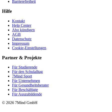
Barrierefreiheit
Hilfe
Kontakt
Help Center
Abo kündigen
AGB
Datenschutz
Impressum
Cookie-Einstellungen
Partner & Projekte
Für Stu­die­rende
Für den Schulalltag
7Mind Sport
Für Unter­neh­men
Für Gesund­heits­be­ra­ter
Für Beschäftigte
Für Auszubildende
© 2026 7Mind GmbH