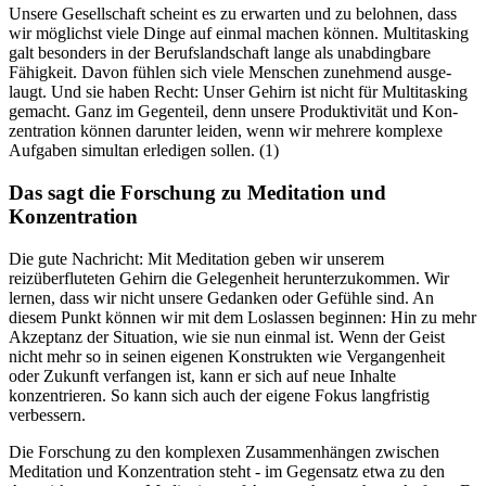
Unsere Gesellschaft scheint es zu erwarten und zu belohnen, dass
wir mög­lichst viele Dinge auf einmal machen können. Mul­ti­tas­king
galt besonders in der Berufs­land­schaft lange als unab­ding­bare
Fähig­keit. Davon fühlen sich viele Men­schen zuneh­mend aus­ge­
laugt. Und sie haben Recht: Unser Gehirn ist nicht für Mul­ti­tas­king
gemacht. Ganz im Gegen­teil, denn unsere Pro­duk­ti­vi­tät und Kon­
zen­tra­tion können dar­un­ter leiden, wenn wir meh­rere kom­plexe
Auf­ga­ben simul­tan erle­di­gen sollen. (1)
Das sagt die Forschung zu Meditation und
Konzentration
Die gute Nachricht: Mit Meditation geben wir unserem
reizüberfluteten Gehirn die Gelegenheit herunterzukommen. Wir
lernen, dass wir nicht unsere Gedanken oder Gefühle sind. An
diesem Punkt können wir mit dem Loslassen beginnen: Hin zu mehr
Akzeptanz der Situation, wie sie nun einmal ist. Wenn der Geist
nicht mehr so in seinen eigenen Konstrukten wie Vergangenheit
oder Zukunft verfangen ist, kann er sich auf neue Inhalte
konzentrieren. So kann sich auch der eigene Fokus langfristig
verbessern.
Die Forschung zu den komplexen Zusammenhängen zwischen
Meditation und Konzentration steht - im Gegensatz etwa zu den