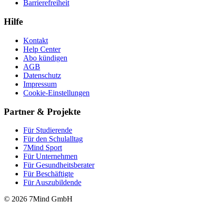
Barrierefreiheit
Hilfe
Kontakt
Help Center
Abo kündigen
AGB
Datenschutz
Impressum
Cookie-Einstellungen
Partner & Projekte
Für Stu­die­rende
Für den Schulalltag
7Mind Sport
Für Unter­neh­men
Für Gesund­heits­be­ra­ter
Für Beschäftigte
Für Auszubildende
© 2026 7Mind GmbH