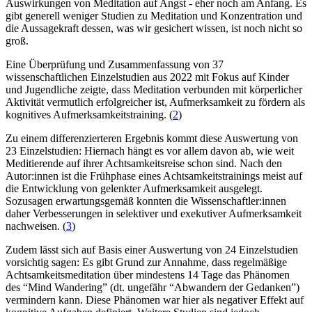
Auswirkungen von Meditation auf Angst - eher noch am Anfang. Es
gibt generell weniger Studien zu Meditation und Konzentration und
die Aussagekraft dessen, was wir gesichert wissen, ist noch nicht so
groß.
Eine Überprüfung und Zusammenfassung von 37
wissenschaftlichen Einzelstudien aus 2022 mit Fokus auf Kinder
und Jugendliche zeigte, dass Meditation verbunden mit körperlicher
Aktivität vermutlich erfolgreicher ist, Aufmerksamkeit zu fördern als
kognitives Aufmerksamkeitstraining. (
2
)
Zu einem differenzierteren Ergebnis kommt diese Auswertung von
23 Einzelstudien: Hiernach hängt es vor allem davon ab, wie weit
Meditierende auf ihrer Achtsamkeitsreise schon sind. Nach den
Autor:innen ist die Frühphase eines Achtsamkeitstrainings meist auf
die Entwicklung von gelenkter Aufmerksamkeit ausgelegt.
Sozusagen erwartungsgemäß konnten die Wissenschaftler:innen
daher Verbesserungen in selektiver und exekutiver Aufmerksamkeit
nachweisen. (
3
)
Zudem lässt sich auf Basis einer Auswertung von 24 Einzelstudien
vorsichtig sagen: Es gibt Grund zur Annahme, dass regelmäßige
Achtsamkeitsmeditation über mindestens 14 Tage das Phänomen
des “Mind Wandering” (dt. ungefähr “Abwandern der Gedanken”)
vermindern kann. Diese Phänomen war hier als negativer Effekt auf