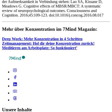
der Aufmerksamkeit in Verbindung stehen: Lao SA, Kissane D,
Meadows G. Cognitive effects of MBSR/MBCT: A systematic
review of neuropsychological outcomes. Consciousness and
Cognition. 2016;45:109-123. doi:10.1016/j.concog.2016.08.017
Mehr über Kon­zen­tra­tion im 7Mind Maga­zin:
Deep Work: Mehr Kon­zen­tra­tion in 4 Schrit­ten
Zeit­ma­nage­ment: Hol dir deine Kon­zen­tra­tion zurück!
Medi­tie­ren am Arbeits­platz: So funktioniert’
Unsere Inhalte