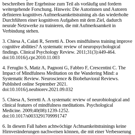
beschreiben ihre Ergebnisse zum Teil als vorläufig und fordern
weitergehende Forschung. Hinweis: Die Autorinnen und Autoren
definieren kognitives Aufmerksamkeitstraining als das wiederholte
Durchführen einer kognitiven Aufgaben mit dem Ziel, dadurch
neurale Netzwerke zu trainieren, die mit Aufmerksamkeit in
Verbindung stehen.
3. Chiesa A, Calati R, Serretti A. Does mindfulness training improve
cognitive abilities? A systematic review of neuropsychological
findings. Clinical Psychology Review. 2011;31(3):449-464.
doi:10.1016/j.cpr.2010.11.003 ‌
4. Feruglio S, Matiz A, Pagnoni G, Fabbro F, Crescentini C. The
Impact of Mindfulness Meditation on the Wandering Mind: a
Systematic Review. Neuroscience & Biobehavioral Reviews.
Published online September 2021.
doi:10.1016/j.neubiorev.2021.09.032
5. Chiesa A, Serretti A. A systematic review of neurobiological and
clinical features of mindfulness meditations. Psychological
Medicine. 2009;40(08):1239-1252.
doi:10.1017/s0033291709991747 ‌
6. In diesem Fall haben achtwöchige Achtsamkeitstrainings keine
Hirnveränderungen nachweisen können, die mit einer Verbesserung