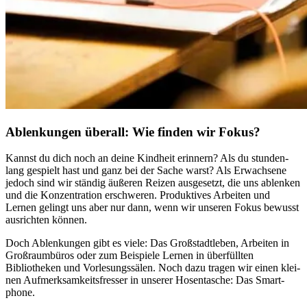
Ablenkungen überall: Wie finden wir Fokus?
Kannst du dich noch an deine Kind­heit erin­nern? Als du stun­den­
lang gespielt hast und ganz bei der Sache warst? Als Erwachsene
jedoch sind wir stän­dig äuße­ren Reizen aus­ge­setzt, die uns ablen­ken
und die Kon­zen­tra­tion erschwe­ren. Pro­duk­ti­ves Arbei­ten und
Lernen gelingt uns aber nur dann, wenn wir unse­ren Fokus bewusst
aus­rich­ten können.
Doch Ablen­kun­gen gibt es viele: Das Großstadtleben, Arbei­ten in
Groß­raum­bü­ros oder zum Beispiele Lernen in über­füll­ten
Bibliotheken und Vor­le­sungs­sä­len. Noch dazu tragen wir einen klei­
nen Auf­merk­sam­keits­fres­ser in unse­rer Hosen­ta­sche: Das Smart­
phone.