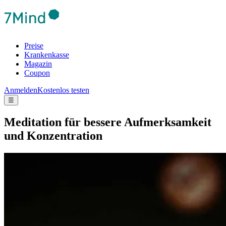
Preise
Krankenkasse
Magazin
Coupon
Anmelden
Kostenlos testen
☰
Medi­ta­tion für bes­sere Auf­merk­sam­keit
und Kon­zen­tra­tion