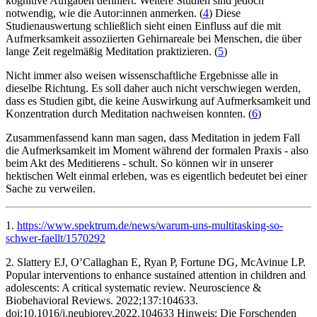
kognitive Aufgaben definiert. Weitere Studien sind jedoch
notwendig, wie die Autor:innen anmerken. (
4
) Diese
Studienauswertung schließlich sieht einen Einfluss auf die mit
Aufmerksamkeit assoziierten Gehirnareale bei Menschen, die über
lange Zeit regelmäßig Meditation praktizieren. (
5
)
Nicht immer also weisen wissenschaftliche Ergebnisse alle in
dieselbe Richtung. Es soll daher auch nicht verschwiegen werden,
dass es Studien gibt, die keine Auswirkung auf Aufmerksamkeit und
Konzentration durch Meditation nachweisen konnten. (
6
)
Zusammenfassend kann man sagen, dass Meditation in jedem Fall
die Aufmerksamkeit im Moment während der formalen Praxis - also
beim Akt des Meditierens - schult. So können wir in unserer
hektischen Welt einmal erleben, was es eigentlich bedeutet bei einer
Sache zu verweilen.
1.
https://www.spektrum.de/news/warum-uns-multitasking-so-
schwer-faellt/1570292
2. Slattery EJ, O’Callaghan E, Ryan P, Fortune DG, McAvinue LP.
Popular interventions to enhance sustained attention in children and
adolescents: A critical systematic review. Neuroscience &
Biobehavioral Reviews. 2022;137:104633.
doi:10.1016/j.neubiorev.2022.104633 ‌Hinweis: Die Forschenden