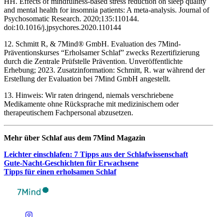
HH. Effects of mindfulness-based stress reduction on sleep quality
and mental health for insomnia patients: A meta-analysis. Journal of
Psychosomatic Research. 2020;135:110144.
doi:10.1016/j.jpsychores.2020.110144
12. Schmitt R, & 7Mind® GmbH. Evaluation des 7Mind-
Präventionskurses “Erholsamer Schlaf” zwecks Rezertifizierung
durch die Zentrale Prüfstelle Prävention. Unveröffentlichte
Erhebung; 2023. Zusatzinformation: Schmitt, R. war während der
Erstellung der Evaluation bei 7Mind GmbH angestellt.
13. Hinweis: Wir raten dringend, niemals verschriebene
Medikamente ohne Rücksprache mit medizinischem oder
therapeutischem Fachpersonal abzusetzen.
Mehr über Schlaf aus dem 7Mind Maga­zin
Leich­ter ein­schla­fen: 7 Tipps aus der Schlaf­wis­sen­schaft
Gute-Nacht-Geschich­ten für Erwach­sene
Tipps für einen erhol­sa­men Schlaf