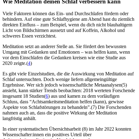
Wie Medi­ta­tion deinen Schlaf ver­bes­sern kann
Viele Faktoren können das Ein- und Durchschlafen fördern oder
behindern. Auf eine gute Schlafhygiene am Abend hast du ziemlich
direkten Einfluss – zum Beispiel, wenn du dich nicht blauhaltigem
Licht von Bildschirmen aussetzt und auf Koffein, Alkohol und
schweres Essen verzichtest.
Meditation setzt an anderer Stelle an. Sie fördert den bewussten
Umgang mit Gedanken und Emotionen – was helfen kann, wenn
vor dem Einschlafen die Gedanken kreisen wie eine Studie aus
2020 zeigte.(
4
)
Es gibt viele Einzelstudien, die die Auswirkung von Meditation auf
Schlaf untersuchten. Doch wenige liefern allgemeingültige
Ergebnisse. Wer sich jedoch wissenschaftliche Metaanalysen(5)
ansieht, kann stärker Trends beobachten: 2018 werteten Forschende
insgesamt 18 Studien(
6
) aus und kamen zu dem vorläufigen
Schluss, dass “Achtsamkeitsmeditation helfen (kann), gewisse
Aspekte von Schlafstörungen zu behandeln”.(7) Die Forschenden
nahmen auch an, dass die positive Wirkung der Meditation
langfristig anhält.
In einer systematischen Übersichtsarbeit (8) im Jahr 2022 konnten
Wissenschafter:innen ein positives Urteil über