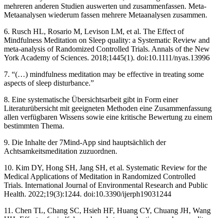
mehreren anderen Studien auswerten und zusammenfassen. Meta-
Metaanalysen wiederum fassen mehrere Metaanalysen zusammen.
6. Rusch HL, Rosario M, Levison LM, et al. The Effect of
Mindfulness Meditation on Sleep quality: a Systematic Review and
meta-analysis of Randomized Controlled Trials. Annals of the New
York Academy of Sciences. 2018;1445(1). doi:10.1111/nyas.13996
7. “(…) mindfulness meditation may be effective in treating some
aspects of sleep disturbance.”
8. Eine systematische Übersichtsarbeit gibt in Form einer
Literaturübersicht mit geeigneten Methoden eine Zusammenfassung
allen verfügbaren Wissens sowie eine kritische Bewertung zu einem
bestimmten Thema.
9. Die Inhalte der 7Mind-App sind hauptsächlich der
Achtsamkeitsmeditation zuzuordnen.
10. Kim DY, Hong SH, Jang SH, et al. Systematic Review for the
Medical Applications of Meditation in Randomized Controlled
Trials. International Journal of Environmental Research and Public
Health. 2022;19(3):1244. doi:10.3390/ijerph19031244
11. Chen TL, Chang SC, Hsieh HF, Huang CY, Chuang JH, Wang