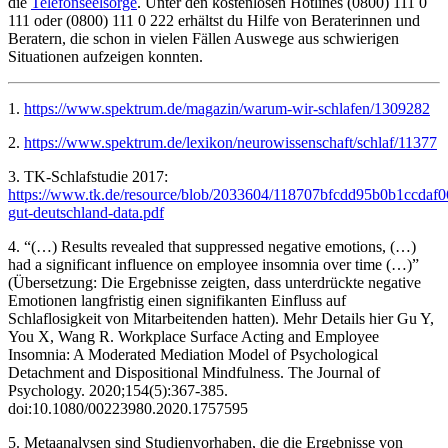
die
Telefonseelsorge
. Unter den kostenlosen Hotlines (0800) 111 0
111 oder (0800) 111 0 222 erhältst du Hilfe von Beraterinnen und
Beratern, die schon in vielen Fällen Auswege aus schwierigen
Situationen aufzeigen konnten.
1.
https://www.spektrum.de/magazin/warum-wir-schlafen/1309282
2.
https://www.spektrum.de/lexikon/neurowissenschaft/schlaf/11377
3. TK-Schlafstudie 2017:
https://www.tk.de/resource/blob/2033604/118707bfcdd95b0b1ccdaf0
gut-deutschland-data.pdf
4. “(…) Results revealed that suppressed negative emotions, (…)
had a significant influence on employee insomnia over time (…)”
(Übersetzung: Die Ergebnisse zeigten, dass unterdrückte negative
Emotionen langfristig einen signifikanten Einfluss auf
Schlaflosigkeit von Mitarbeitenden hatten). Mehr Details hier Gu Y,
You X, Wang R. Workplace Surface Acting and Employee
Insomnia: A Moderated Mediation Model of Psychological
Detachment and Dispositional Mindfulness. The Journal of
Psychology. 2020;154(5):367-385.
doi:10.1080/00223980.2020.1757595
5. Metaanalysen sind Studienvorhaben, die die Ergebnisse von