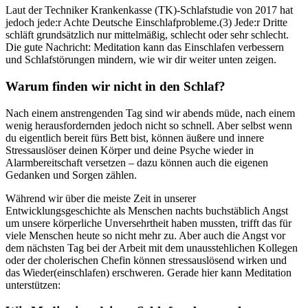
Laut der Techniker Krankenkasse (TK)-Schlaf­stu­die von 2017 hat
jedoch jede:r Achte Deutsche Einschlafprobleme.(3) Jede:r Dritte
schläft grundsätzlich nur mittelmäßig, schlecht oder sehr schlecht.
Die gute Nach­richt: Meditation kann das Einschlafen verbessern
und Schlafstörungen mindern, wie wir dir weiter unten zeigen.
Warum finden wir nicht in den Schlaf?
Nach einem anstrengenden Tag sind wir abends müde, nach einem
wenig herausfordernden jedoch nicht so schnell. Aber selbst wenn
du eigentlich bereit fürs Bett bist, können äußere und innere
Stressauslöser deinen Körper und deine Psyche wieder in
Alarmbereitschaft versetzen – dazu können auch die eigenen
Gedanken und Sorgen zählen.
Während wir über die meiste Zeit in unserer
Entwicklungsgeschichte als Menschen nachts buchstäblich Angst
um unsere körperliche Unversehrtheit haben mussten, trifft das für
viele Menschen heute so nicht mehr zu. Aber auch die Angst vor
dem nächsten Tag bei der Arbeit mit dem unausstehlichen Kollegen
oder der cholerischen Chefin können stressauslösend wirken und
das Wieder(einschlafen) erschweren. Gerade hier kann Meditation
unterstützen: