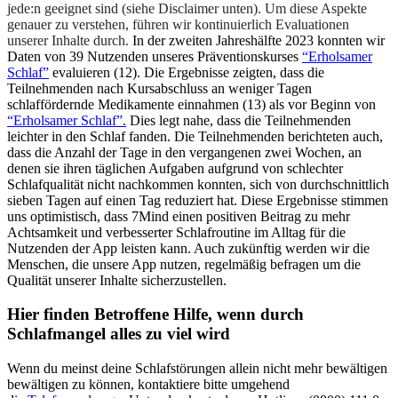
jede:n geeignet sind (siehe Disclaimer unten). Um diese Aspekte
genauer zu verstehen, führen wir kontinuierlich Evaluationen
unserer Inhalte durch.
In der zweiten Jahreshälfte 2023 konnten wir
Daten von 39 Nutzenden unseres Präventionskurses
“Erholsamer
Schlaf”
evaluieren (12). Die Ergebnisse zeigten, dass die
Teilnehmenden nach Kursabschluss an weniger Tagen
schlaffördernde Medikamente einnahmen (13) als vor Beginn von
“Erholsamer Schlaf”.
Dies legt nahe, dass die Teilnehmenden
leichter in den Schlaf fanden. Die Teilnehmenden berichteten auch,
dass die Anzahl der Tage in den vergangenen zwei Wochen, an
denen sie ihren täglichen Aufgaben aufgrund von schlechter
Schlafqualität nicht nachkommen konnten, sich von durchschnittlich
sieben Tagen auf einen Tag reduziert hat. Diese Ergebnisse stimmen
uns optimistisch, dass 7Mind einen positiven Beitrag zu mehr
Achtsamkeit und verbesserter Schlafroutine im Alltag für die
Nutzenden der App leisten kann. Auch zukünftig werden wir die
Menschen, die unsere App nutzen, regelmäßig befragen um die
Qualität unserer Inhalte sicherzustellen.
Hier finden Betroffene Hilfe, wenn durch
Schlafmangel alles zu viel wird
Wenn du meinst deine Schlafstörungen allein nicht mehr bewältigen
bewältigen zu können, kontaktiere bitte umgehend