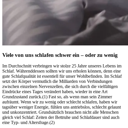
Viele von uns schlafen schwer ein – oder zu wenig
Im Durch­schnitt ver­brin­gen wir stolze 25 Jahre unse­res Lebens im
Schlaf. Währenddessen sollten wir uns erholen können, denn eine
gute Schlaf­qua­li­tät ist essen­ti­ell für unser Wohl­be­fin­den. Im Schlaf
setzt der Körper vermutlich die Milliarden von Verbindungen
zwischen einzelnen Nervenzellen, die sich durch die vielfältigen
Eindrücke eines Tages verändert haben, wieder in eine Art
Grundzustand zurück.(1) Fast so, als wenn man sein Zimmer
aufräumt. Wenn wir zu wenig oder schlecht schla­fen, haben wir
tags­über weniger Ener­gie, fühlen uns antriebs­los, schlecht gelaunt
und unkon­zen­triert. Grundsätzlich brauchen nicht alle Menschen
gleich viel Schlaf: Zeiten der Bettruhe und Schlafdauer sind auch
eine Typ- und Altersfrage.(2)