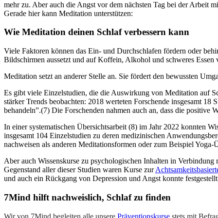
mehr zu. Aber auch die Angst vor dem nächsten Tag bei der Arbeit m
Gerade hier kann Meditation unterstützen:
Wie Medi­ta­tion deinen Schlaf ver­bes­sern kann
Viele Faktoren können das Ein- und Durchschlafen fördern oder behin
Bildschirmen aussetzt und auf Koffein, Alkohol und schweres Essen v
Meditation setzt an anderer Stelle an. Sie fördert den bewussten U
Es gibt viele Einzelstudien, die die Auswirkung von Meditation auf S
stärker Trends beobachten: 2018 werteten Forschende insgesamt 18 S
behandeln”.(7) Die Forschenden nahmen auch an, dass die positive Wir
In einer systematischen Übersichtsarbeit (8) im Jahr 2022 konnten W
insgesamt 104 Einzelstudien zu deren medizinischen Anwendungsberei
nachweisen als anderen Meditationsformen oder zum Beispiel Yoga-
Aber auch Wissenskurse zu psychologischen Inhalten in Verbindung m
Gegenstand aller dieser Studien waren Kurse zur
Achtsamkeitsbasiert
und auch ein Rückgang von Depression und Angst konnte festgestellt
7Mind hilft nachweislich, Schlaf zu finden
Wir von 7Mind begleiten alle unsere
Präventionskurse
stets mit Befra