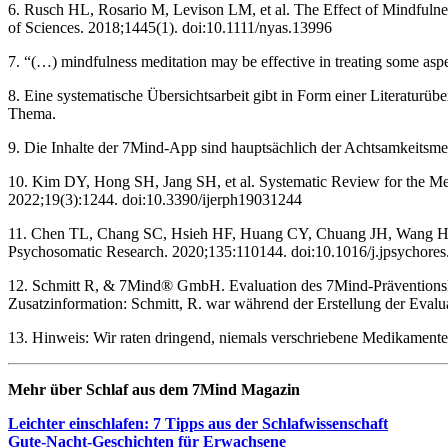
6. Rusch HL, Rosario M, Levison LM, et al. The Effect of Mindfulne
of Sciences. 2018;1445(1). doi:10.1111/nyas.13996
7. “(…) mindfulness meditation may be effective in treating some aspe
8. Eine systematische Übersichtsarbeit gibt in Form einer Literatur
Thema.
9. Die Inhalte der 7Mind-App sind hauptsächlich der Achtsamkeitsme
10. Kim DY, Hong SH, Jang SH, et al. Systematic Review for the Medi
2022;19(3):1244. doi:10.3390/ijerph19031244
11. Chen TL, Chang SC, Hsieh HF, Huang CY, Chuang JH, Wang HH. Eff
Psychosomatic Research. 2020;135:110144. doi:10.1016/j.jpsychore
12. Schmitt R, & 7Mind® GmbH. Evaluation des 7Mind-Präventionskurs
Zusatzinformation: Schmitt, R. war während der Erstellung der Eval
13. Hinweis: Wir raten dringend, niemals verschriebene Medikament
Mehr über Schlaf aus dem 7Mind Maga­zin
Leich­ter ein­schla­fen: 7 Tipps aus der Schlaf­wis­sen­schaft
Gute-Nacht-Geschich­ten für Erwach­sene