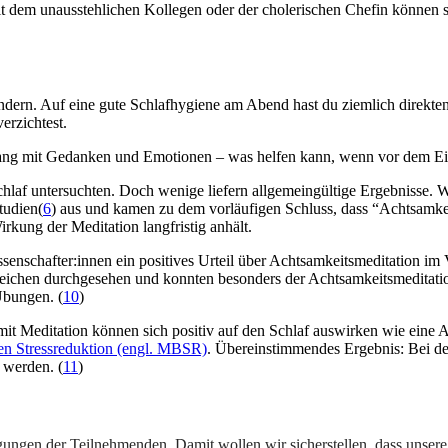
it dem unausstehlichen Kollegen oder der cholerischen Chefin können 
dern. Auf eine gute Schlafhygiene am Abend hast du ziemlich direkten
erzichtest.
mgang mit Gedanken und Emotionen – was helfen kann, wenn vor dem Ein
chlaf untersuchten. Doch wenige liefern allgemeingültige Ergebnisse. 
tudien(
6
) aus und kamen zu dem vorläufigen Schluss, dass “Achtsamkei
kung der Meditation langfristig anhält.
issenschafter:innen ein positives Urteil über Achtsamkeitsmeditation 
chen durchgesehen und konnten besonders der Achtsamkeitsmeditation (
Übungen. (
10
)
it Meditation können sich positiv auf den Schlaf auswirken wie eine 
en Stressreduktion (engl. MBSR)
. Übereinstimmendes Ergebnis: Bei de
 werden. (
11
)
gungen der Teilnehmenden. Damit wollen wir sicherstellen, dass unsere 