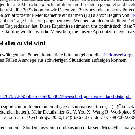
en für alle Menschen gleich anfühlen und für jede:n geeignet sind (si
 Jahreshälfte 2023 konnten wir Daten von 39 Nutzenden unseres Präve
en schlaffördernde Medikamente einnahmen (13) als vor Beginn von
“E
ahl der Tage in den vergangenen zwei Wochen, an denen sie ihren tägl
n Tag reduziert hat. Diese Ergebnisse stimmen uns optimistisch, dass 
 zukünftig werden wir die Menschen, die unsere App nutzen, regelmäßig
 alles zu viel wird
bewältigen zu können, kontaktiere bitte umgehend die
Telefonseelsorge
elen Fällen Auswege aus schwierigen Situationen aufzeigen konnten.
118707bfcdd95b0b1ccdaf06b30226ea/schlaf-gut-deutschland-data.pdf
 a significant influence on employee insomnia over time (…)” (Überset
tarbeitenden hatten). Mehr Details hier Gu Y, You X, Wang R. Workpla
 The Journal of Psychology. 2020;154(5):367-385. doi:10.1080/00223
reren anderen Studien auswerten und zusammenfassen. Meta-Metaanal