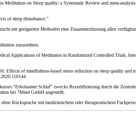
ss Meditation on Sleep quality: a Systematic Review and meta-analys
cts of sleep disturbance.”
übersicht mit geeigneten Methoden eine Zusammenfassung allen verfügb
ditation zuzuordnen.
cal Applications of Meditation in Randomized Controlled Trials. Inte
ects of mindfulness-based stress reduction on sleep quality and menta
s.2020.110144
es “Erholsamer Schlaf” zwecks Rezertifizierung durch die Zentrale P
uation bei 7Mind GmbH angestellt.
e ohne Rücksprache mit medizinischem oder therapeutischem Fachperso