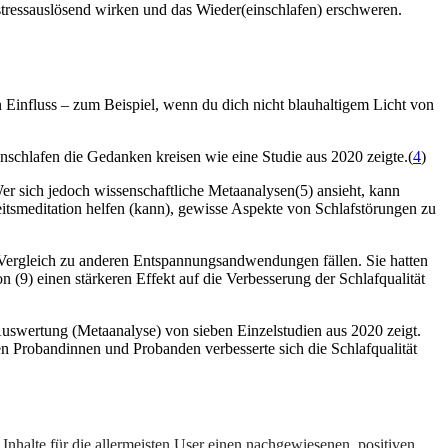
stressauslösend wirken und das Wieder(einschlafen) erschweren.
 Einfluss – zum Beispiel, wenn du dich nicht blauhaltigem Licht von
schlafen die Gedanken kreisen wie eine Studie aus 2020 zeigte.(
4
)
Wer sich jedoch wissenschaftliche Metaanalysen(5) ansieht, kann
tsmeditation helfen (kann), gewisse Aspekte von Schlafstörungen zu
im Vergleich zu anderen Entspannungsandwendungen fällen. Sie hatten
9) einen stärkeren Effekt auf die Verbesserung der Schlafqualität
Auswertung (Metaanalyse) von sieben Einzelstudien aus 2020 zeigt.
n Probandinnen und Probanden verbesserte sich die Schlafqualität
Inhalte für die allermeisten User einen nachgewiesenen, positiven