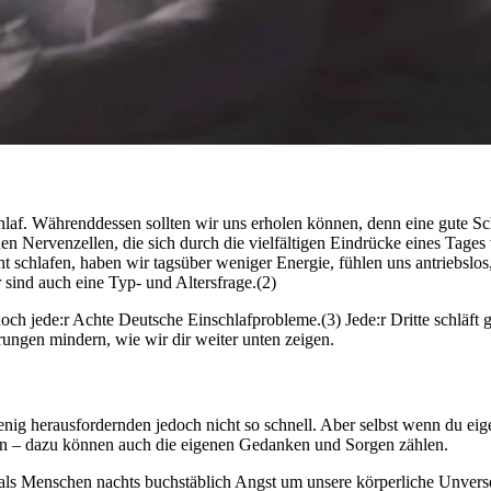
af. Währenddessen sollten wir uns erholen können, denn eine gute Schlaf­qua
 Nervenzellen, die sich durch die vielfältigen Eindrücke eines Tages 
hla­fen, haben wir tags­über weniger Ener­gie, fühlen uns antriebs­los,
 sind auch eine Typ- und Altersfrage.(2)
ch jede:r Achte Deutsche Einschlafprobleme.(3) Jede:r Dritte schläft gr
rungen mindern, wie wir dir weiter unten zeigen.
 herausfordernden jedoch nicht so schnell. Aber selbst wenn du eigentl
zen – dazu können auch die eigenen Gedanken und Sorgen zählen.
ls Menschen nachts buchstäblich Angst um unsere körperliche Unversehr