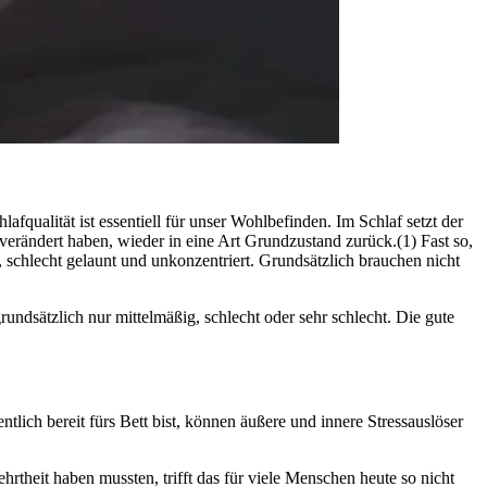
­li­tät ist essen­ti­ell für unser Wohl­be­fin­den. Im Schlaf setzt der
verändert haben, wieder in eine Art Grundzustand zurück.(1) Fast so,
 schlecht gelaunt und unkon­zen­triert. Grundsätzlich brauchen nicht
undsätzlich nur mittelmäßig, schlecht oder sehr schlecht. Die gute
ich bereit fürs Bett bist, können äußere und innere Stressauslöser
theit haben mussten, trifft das für viele Menschen heute so nicht