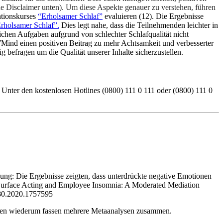
ehe Disclaimer unten). Um diese Aspekte genauer zu verstehen, führen
ntionskurses
“Erholsamer Schlaf”
evaluieren (12). Die Ergebnisse
rholsamer Schlaf”.
Dies legt nahe, dass die Teilnehmenden leichter in
ichen Aufgaben aufgrund von schlechter Schlafqualität nicht
7Mind einen positiven Beitrag zu mehr Achtsamkeit und verbesserter
 befragen um die Qualität unserer Inhalte sicherzustellen.
. Unter den kostenlosen Hotlines (0800) 111 0 111 oder (0800) 111 0
zung: Die Ergebnisse zeigten, dass unterdrückte negative Emotionen
ce Surface Acting and Employee Insomnia: A Moderated Mediation
980.2020.1757595
ysen wiederum fassen mehrere Metaanalysen zusammen.