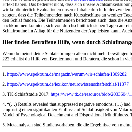
Effekt haben. Das bedeutet nicht, dass sich unsere Achtsamkeitsübung
wir kontinuierlich Evaluationen unserer Inhalte durch.
In der zweiten
zeigten, dass die Teilnehmenden nach Kursabschluss an weniger Tag
den Schlaf fanden. Die Teilnehmenden berichteten auch, dass die Anz
nachkommen konnten, sich von durchschnittlich sieben Tagen auf eine
Schlafroutine im Alltag für die Nutzenden der App leisten kann. Auch
Hier finden Betroffene Hilfe, wenn durch Schlafmangel
Wenn du meinst deine Schlafstörungen allein nicht mehr bewältigen 
222 erhältst du Hilfe von Beraterinnen und Beratern, die schon in vi
1.
https://www.spektrum.de/magazin/warum-wir-schlafen/1309282
2.
https://www.spektrum.de/lexikon/neurowissenschaft/schlaf/11377
3. TK-Schlafstudie 2017:
https://www.tk.de/resource/blob/2033604/
4. “(…) Results revealed that suppressed negative emotions, (…) had
langfristig einen signifikanten Einfluss auf Schlaflosigkeit von Mi
Model of Psychological Detachment and Dispositional Mindfulness.
5. Metaanalysen sind Studienvorhaben, die die Ergebnisse von meh