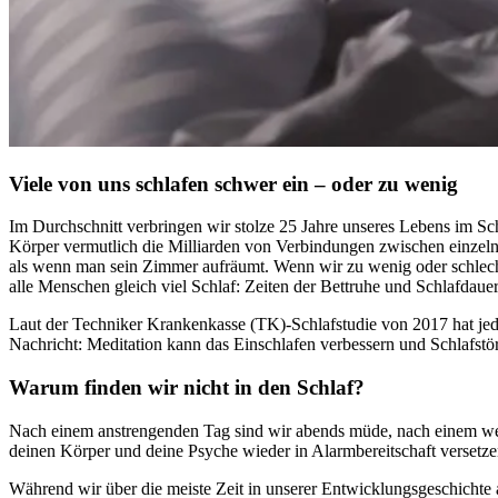
Viele von uns schlafen schwer ein – oder zu wenig
Im Durch­schnitt ver­brin­gen wir stolze 25 Jahre unse­res Lebens im Schl
Körper vermutlich die Milliarden von Verbindungen zwischen einzelnen
als wenn man sein Zimmer aufräumt. Wenn wir zu wenig oder schlecht sc
alle Menschen gleich viel Schlaf: Zeiten der Bettruhe und Schlafdauer
Laut der Techniker Krankenkasse (TK)-Schlaf­stu­die von 2017 hat jedo
Nach­richt: Meditation kann das Einschlafen verbessern und Schlafstö
Warum finden wir nicht in den Schlaf?
Nach einem anstrengenden Tag sind wir abends müde, nach einem wenig
deinen Körper und deine Psyche wieder in Alarmbereitschaft verset
Während wir über die meiste Zeit in unserer Entwicklungsgeschichte a