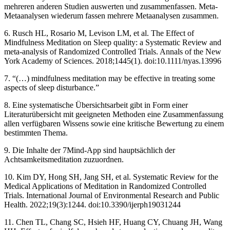
mehreren anderen Studien auswerten und zusammenfassen. Meta-
Metaanalysen wiederum fassen mehrere Metaanalysen zusammen.
6. Rusch HL, Rosario M, Levison LM, et al. The Effect of
Mindfulness Meditation on Sleep quality: a Systematic Review and
meta-analysis of Randomized Controlled Trials. Annals of the New
York Academy of Sciences. 2018;1445(1). doi:10.1111/nyas.13996
7. “(…) mindfulness meditation may be effective in treating some
aspects of sleep disturbance.”
8. Eine systematische Übersichtsarbeit gibt in Form einer
Literaturübersicht mit geeigneten Methoden eine Zusammenfassung
allen verfügbaren Wissens sowie eine kritische Bewertung zu einem
bestimmten Thema.
9. Die Inhalte der 7Mind-App sind hauptsächlich der
Achtsamkeitsmeditation zuzuordnen.
10. Kim DY, Hong SH, Jang SH, et al. Systematic Review for the
Medical Applications of Meditation in Randomized Controlled
Trials. International Journal of Environmental Research and Public
Health. 2022;19(3):1244. doi:10.3390/ijerph19031244
11. Chen TL, Chang SC, Hsieh HF, Huang CY, Chuang JH, Wang