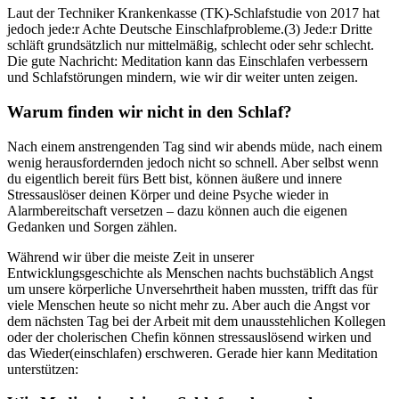
Laut der Techniker Krankenkasse (TK)-Schlaf­stu­die von 2017 hat
jedoch jede:r Achte Deutsche Einschlafprobleme.(3) Jede:r Dritte
schläft grundsätzlich nur mittelmäßig, schlecht oder sehr schlecht.
Die gute Nach­richt: Meditation kann das Einschlafen verbessern
und Schlafstörungen mindern, wie wir dir weiter unten zeigen.
Warum finden wir nicht in den Schlaf?
Nach einem anstrengenden Tag sind wir abends müde, nach einem
wenig herausfordernden jedoch nicht so schnell. Aber selbst wenn
du eigentlich bereit fürs Bett bist, können äußere und innere
Stressauslöser deinen Körper und deine Psyche wieder in
Alarmbereitschaft versetzen – dazu können auch die eigenen
Gedanken und Sorgen zählen.
Während wir über die meiste Zeit in unserer
Entwicklungsgeschichte als Menschen nachts buchstäblich Angst
um unsere körperliche Unversehrtheit haben mussten, trifft das für
viele Menschen heute so nicht mehr zu. Aber auch die Angst vor
dem nächsten Tag bei der Arbeit mit dem unausstehlichen Kollegen
oder der cholerischen Chefin können stressauslösend wirken und
das Wieder(einschlafen) erschweren. Gerade hier kann Meditation
unterstützen: