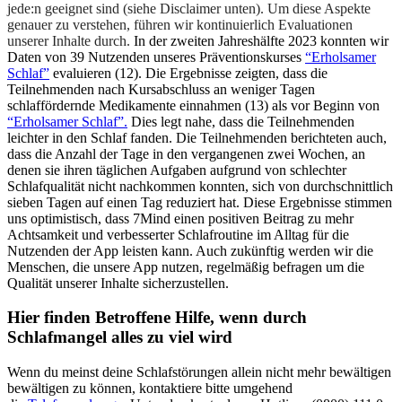
jede:n geeignet sind (siehe Disclaimer unten). Um diese Aspekte
genauer zu verstehen, führen wir kontinuierlich Evaluationen
unserer Inhalte durch.
In der zweiten Jahreshälfte 2023 konnten wir
Daten von 39 Nutzenden unseres Präventionskurses
“Erholsamer
Schlaf”
evaluieren (12). Die Ergebnisse zeigten, dass die
Teilnehmenden nach Kursabschluss an weniger Tagen
schlaffördernde Medikamente einnahmen (13) als vor Beginn von
“Erholsamer Schlaf”.
Dies legt nahe, dass die Teilnehmenden
leichter in den Schlaf fanden. Die Teilnehmenden berichteten auch,
dass die Anzahl der Tage in den vergangenen zwei Wochen, an
denen sie ihren täglichen Aufgaben aufgrund von schlechter
Schlafqualität nicht nachkommen konnten, sich von durchschnittlich
sieben Tagen auf einen Tag reduziert hat. Diese Ergebnisse stimmen
uns optimistisch, dass 7Mind einen positiven Beitrag zu mehr
Achtsamkeit und verbesserter Schlafroutine im Alltag für die
Nutzenden der App leisten kann. Auch zukünftig werden wir die
Menschen, die unsere App nutzen, regelmäßig befragen um die
Qualität unserer Inhalte sicherzustellen.
Hier finden Betroffene Hilfe, wenn durch
Schlafmangel alles zu viel wird
Wenn du meinst deine Schlafstörungen allein nicht mehr bewältigen
bewältigen zu können, kontaktiere bitte umgehend