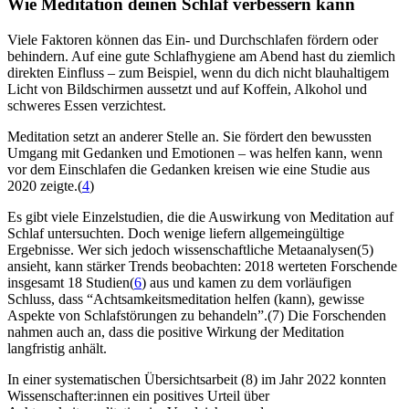
Wie Medi­ta­tion deinen Schlaf ver­bes­sern kann
Viele Faktoren können das Ein- und Durchschlafen fördern oder
behindern. Auf eine gute Schlafhygiene am Abend hast du ziemlich
direkten Einfluss – zum Beispiel, wenn du dich nicht blauhaltigem
Licht von Bildschirmen aussetzt und auf Koffein, Alkohol und
schweres Essen verzichtest.
Meditation setzt an anderer Stelle an. Sie fördert den bewussten
Umgang mit Gedanken und Emotionen – was helfen kann, wenn
vor dem Einschlafen die Gedanken kreisen wie eine Studie aus
2020 zeigte.(
4
)
Es gibt viele Einzelstudien, die die Auswirkung von Meditation auf
Schlaf untersuchten. Doch wenige liefern allgemeingültige
Ergebnisse. Wer sich jedoch wissenschaftliche Metaanalysen(5)
ansieht, kann stärker Trends beobachten: 2018 werteten Forschende
insgesamt 18 Studien(
6
) aus und kamen zu dem vorläufigen
Schluss, dass “Achtsamkeitsmeditation helfen (kann), gewisse
Aspekte von Schlafstörungen zu behandeln”.(7) Die Forschenden
nahmen auch an, dass die positive Wirkung der Meditation
langfristig anhält.
In einer systematischen Übersichtsarbeit (8) im Jahr 2022 konnten
Wissenschafter:innen ein positives Urteil über