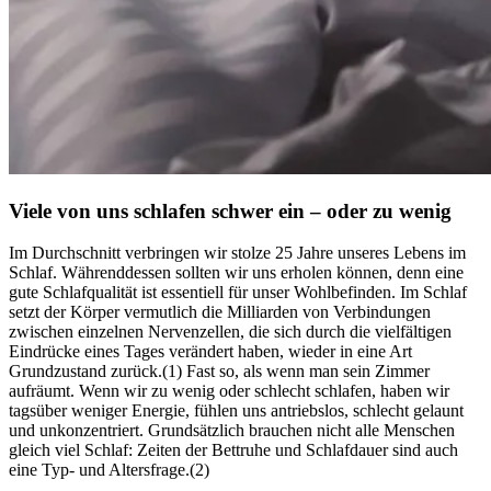
Viele von uns schlafen schwer ein – oder zu wenig
Im Durch­schnitt ver­brin­gen wir stolze 25 Jahre unse­res Lebens im
Schlaf. Währenddessen sollten wir uns erholen können, denn eine
gute Schlaf­qua­li­tät ist essen­ti­ell für unser Wohl­be­fin­den. Im Schlaf
setzt der Körper vermutlich die Milliarden von Verbindungen
zwischen einzelnen Nervenzellen, die sich durch die vielfältigen
Eindrücke eines Tages verändert haben, wieder in eine Art
Grundzustand zurück.(1) Fast so, als wenn man sein Zimmer
aufräumt. Wenn wir zu wenig oder schlecht schla­fen, haben wir
tags­über weniger Ener­gie, fühlen uns antriebs­los, schlecht gelaunt
und unkon­zen­triert. Grundsätzlich brauchen nicht alle Menschen
gleich viel Schlaf: Zeiten der Bettruhe und Schlafdauer sind auch
eine Typ- und Altersfrage.(2)