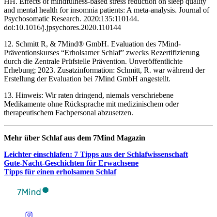
HH. Effects of mindfulness-based stress reduction on sleep quality
and mental health for insomnia patients: A meta-analysis. Journal of
Psychosomatic Research. 2020;135:110144.
doi:10.1016/j.jpsychores.2020.110144
12. Schmitt R, & 7Mind® GmbH. Evaluation des 7Mind-
Präventionskurses “Erholsamer Schlaf” zwecks Rezertifizierung
durch die Zentrale Prüfstelle Prävention. Unveröffentlichte
Erhebung; 2023. Zusatzinformation: Schmitt, R. war während der
Erstellung der Evaluation bei 7Mind GmbH angestellt.
13. Hinweis: Wir raten dringend, niemals verschriebene
Medikamente ohne Rücksprache mit medizinischem oder
therapeutischem Fachpersonal abzusetzen.
Mehr über Schlaf aus dem 7Mind Maga­zin
Leich­ter ein­schla­fen: 7 Tipps aus der Schlaf­wis­sen­schaft
Gute-Nacht-Geschich­ten für Erwach­sene
Tipps für einen erhol­sa­men Schlaf