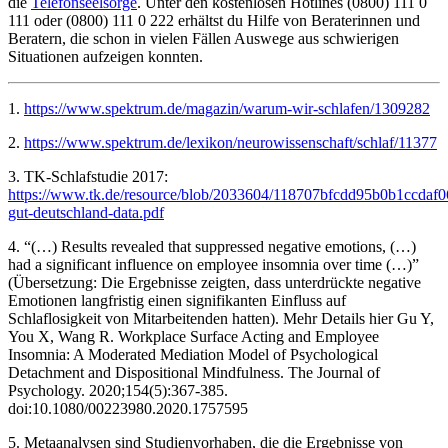
die
Telefonseelsorge
. Unter den kostenlosen Hotlines (0800) 111 0
111 oder (0800) 111 0 222 erhältst du Hilfe von Beraterinnen und
Beratern, die schon in vielen Fällen Auswege aus schwierigen
Situationen aufzeigen konnten.
1.
https://www.spektrum.de/magazin/warum-wir-schlafen/1309282
2.
https://www.spektrum.de/lexikon/neurowissenschaft/schlaf/11377
3. TK-Schlafstudie 2017:
https://www.tk.de/resource/blob/2033604/118707bfcdd95b0b1ccdaf0
gut-deutschland-data.pdf
4. “(…) Results revealed that suppressed negative emotions, (…)
had a significant influence on employee insomnia over time (…)”
(Übersetzung: Die Ergebnisse zeigten, dass unterdrückte negative
Emotionen langfristig einen signifikanten Einfluss auf
Schlaflosigkeit von Mitarbeitenden hatten). Mehr Details hier Gu Y,
You X, Wang R. Workplace Surface Acting and Employee
Insomnia: A Moderated Mediation Model of Psychological
Detachment and Dispositional Mindfulness. The Journal of
Psychology. 2020;154(5):367-385.
doi:10.1080/00223980.2020.1757595
5. Metaanalysen sind Studienvorhaben, die die Ergebnisse von