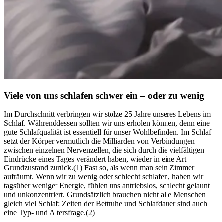
Viele von uns schlafen schwer ein – oder zu wenig
Im Durch­schnitt ver­brin­gen wir stolze 25 Jahre unse­res Lebens im
Schlaf. Währenddessen sollten wir uns erholen können, denn eine
gute Schlaf­qua­li­tät ist essen­ti­ell für unser Wohl­be­fin­den. Im Schlaf
setzt der Körper vermutlich die Milliarden von Verbindungen
zwischen einzelnen Nervenzellen, die sich durch die vielfältigen
Eindrücke eines Tages verändert haben, wieder in eine Art
Grundzustand zurück.(1) Fast so, als wenn man sein Zimmer
aufräumt. Wenn wir zu wenig oder schlecht schla­fen, haben wir
tags­über weniger Ener­gie, fühlen uns antriebs­los, schlecht gelaunt
und unkon­zen­triert. Grundsätzlich brauchen nicht alle Menschen
gleich viel Schlaf: Zeiten der Bettruhe und Schlafdauer sind auch
eine Typ- und Altersfrage.(2)