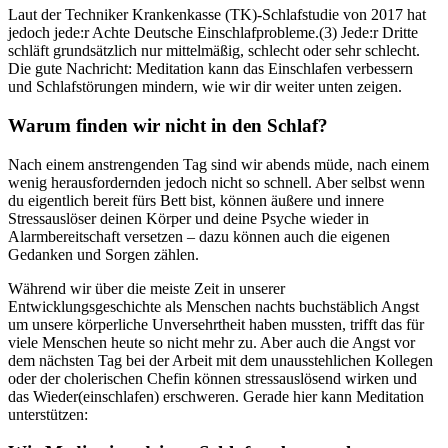
Laut der Techniker Krankenkasse (TK)-Schlaf­stu­die von 2017 hat
jedoch jede:r Achte Deutsche Einschlafprobleme.(3) Jede:r Dritte
schläft grundsätzlich nur mittelmäßig, schlecht oder sehr schlecht.
Die gute Nach­richt: Meditation kann das Einschlafen verbessern
und Schlafstörungen mindern, wie wir dir weiter unten zeigen.
Warum finden wir nicht in den Schlaf?
Nach einem anstrengenden Tag sind wir abends müde, nach einem
wenig herausfordernden jedoch nicht so schnell. Aber selbst wenn
du eigentlich bereit fürs Bett bist, können äußere und innere
Stressauslöser deinen Körper und deine Psyche wieder in
Alarmbereitschaft versetzen – dazu können auch die eigenen
Gedanken und Sorgen zählen.
Während wir über die meiste Zeit in unserer
Entwicklungsgeschichte als Menschen nachts buchstäblich Angst
um unsere körperliche Unversehrtheit haben mussten, trifft das für
viele Menschen heute so nicht mehr zu. Aber auch die Angst vor
dem nächsten Tag bei der Arbeit mit dem unausstehlichen Kollegen
oder der cholerischen Chefin können stressauslösend wirken und
das Wieder(einschlafen) erschweren. Gerade hier kann Meditation
unterstützen: