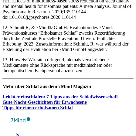
HH. Effects of mindfulness-based stress reduction on sleep quality
and mental health for insomnia patients: A meta-analysis. Journal of
Psychosomatic Research. 2020;135:110144.
doi:10.1016/j.jpsychores.2020.110144
12. Schmitt R, & 7Mind® GmbH. Evaluation des 7Mind-
Präventionskurses “Erholsamer Schlaf” zwecks Rezertifizierung
durch die Zentrale Prüfstelle Prävention. Unveröffentlichte
Erhebung; 2023. Zusatzinformation: Schmitt, R. war während der
Erstellung der Evaluation bei 7Mind GmbH angestellt.
13. Hinweis: Wir raten dringend, niemals verschriebene
Medikamente ohne Rücksprache mit medizinischem oder
therapeutischem Fachpersonal abzusetzen.
Mehr über Schlaf aus dem 7Mind Maga­zin
Leich­ter ein­schla­fen: 7 Tipps aus der Schlaf­wis­sen­schaft
Gute-Nacht-Geschich­ten für Erwach­sene
Tipps für einen erhol­sa­men Schlaf