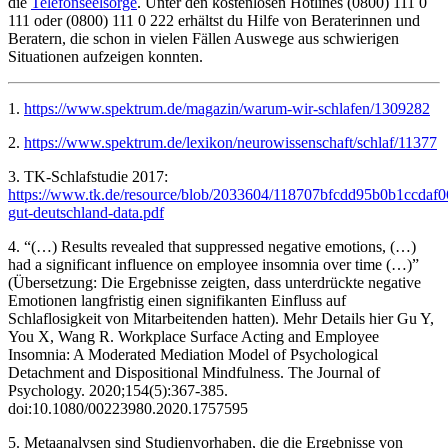
die
Telefonseelsorge
. Unter den kostenlosen Hotlines (0800) 111 0
111 oder (0800) 111 0 222 erhältst du Hilfe von Beraterinnen und
Beratern, die schon in vielen Fällen Auswege aus schwierigen
Situationen aufzeigen konnten.
1.
https://www.spektrum.de/magazin/warum-wir-schlafen/1309282
2.
https://www.spektrum.de/lexikon/neurowissenschaft/schlaf/11377
3. TK-Schlafstudie 2017:
https://www.tk.de/resource/blob/2033604/118707bfcdd95b0b1ccdaf0
gut-deutschland-data.pdf
4. “(…) Results revealed that suppressed negative emotions, (…)
had a significant influence on employee insomnia over time (…)”
(Übersetzung: Die Ergebnisse zeigten, dass unterdrückte negative
Emotionen langfristig einen signifikanten Einfluss auf
Schlaflosigkeit von Mitarbeitenden hatten). Mehr Details hier Gu Y,
You X, Wang R. Workplace Surface Acting and Employee
Insomnia: A Moderated Mediation Model of Psychological
Detachment and Dispositional Mindfulness. The Journal of
Psychology. 2020;154(5):367-385.
doi:10.1080/00223980.2020.1757595
5. Metaanalysen sind Studienvorhaben, die die Ergebnisse von