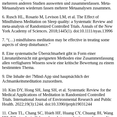
mehreren anderen Studien auswerten und zusammenfassen. Meta-
Metaanalysen wiederum fassen mehrere Metaanalysen zusammen.
6. Rusch HL, Rosario M, Levison LM, et al. The Effect of
Mindfulness Meditation on Sleep quality: a Systematic Review and
meta-analysis of Randomized Controlled Trials. Annals of the New
York Academy of Sciences. 2018;1445(1). doi:10.1111/nyas.13996
7. “(…) mindfulness meditation may be effective in treating some
aspects of sleep disturbance.”
8. Eine systematische Übersichtsarbeit gibt in Form einer
Literaturübersicht mit geeigneten Methoden eine Zusammenfassung
allen verfügbaren Wissens sowie eine kritische Bewertung zu einem
bestimmten Thema.
9. Die Inhalte der 7Mind-App sind hauptsächlich der
Achtsamkeitsmeditation zuzuordnen.
10. Kim DY, Hong SH, Jang SH, et al. Systematic Review for the
Medical Applications of Meditation in Randomized Controlled
Trials. International Journal of Environmental Research and Public
Health. 2022;19(3):1244. doi:10.3390/ijerph19031244
11. Chen TL, Chang SC, Hsieh HF, Huang CY, Chuang JH, Wang