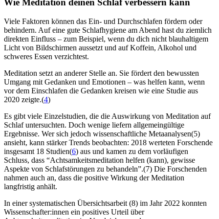
Wie Medi­ta­tion deinen Schlaf ver­bes­sern kann
Viele Faktoren können das Ein- und Durchschlafen fördern oder
behindern. Auf eine gute Schlafhygiene am Abend hast du ziemlich
direkten Einfluss – zum Beispiel, wenn du dich nicht blauhaltigem
Licht von Bildschirmen aussetzt und auf Koffein, Alkohol und
schweres Essen verzichtest.
Meditation setzt an anderer Stelle an. Sie fördert den bewussten
Umgang mit Gedanken und Emotionen – was helfen kann, wenn
vor dem Einschlafen die Gedanken kreisen wie eine Studie aus
2020 zeigte.(
4
)
Es gibt viele Einzelstudien, die die Auswirkung von Meditation auf
Schlaf untersuchten. Doch wenige liefern allgemeingültige
Ergebnisse. Wer sich jedoch wissenschaftliche Metaanalysen(5)
ansieht, kann stärker Trends beobachten: 2018 werteten Forschende
insgesamt 18 Studien(
6
) aus und kamen zu dem vorläufigen
Schluss, dass “Achtsamkeitsmeditation helfen (kann), gewisse
Aspekte von Schlafstörungen zu behandeln”.(7) Die Forschenden
nahmen auch an, dass die positive Wirkung der Meditation
langfristig anhält.
In einer systematischen Übersichtsarbeit (8) im Jahr 2022 konnten
Wissenschafter:innen ein positives Urteil über