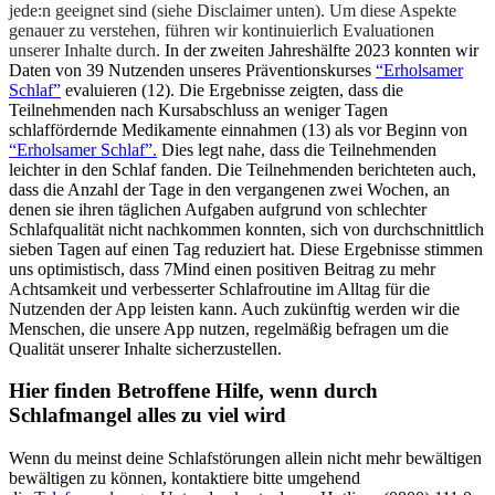
jede:n geeignet sind (siehe Disclaimer unten). Um diese Aspekte
genauer zu verstehen, führen wir kontinuierlich Evaluationen
unserer Inhalte durch.
In der zweiten Jahreshälfte 2023 konnten wir
Daten von 39 Nutzenden unseres Präventionskurses
“Erholsamer
Schlaf”
evaluieren (12). Die Ergebnisse zeigten, dass die
Teilnehmenden nach Kursabschluss an weniger Tagen
schlaffördernde Medikamente einnahmen (13) als vor Beginn von
“Erholsamer Schlaf”.
Dies legt nahe, dass die Teilnehmenden
leichter in den Schlaf fanden. Die Teilnehmenden berichteten auch,
dass die Anzahl der Tage in den vergangenen zwei Wochen, an
denen sie ihren täglichen Aufgaben aufgrund von schlechter
Schlafqualität nicht nachkommen konnten, sich von durchschnittlich
sieben Tagen auf einen Tag reduziert hat. Diese Ergebnisse stimmen
uns optimistisch, dass 7Mind einen positiven Beitrag zu mehr
Achtsamkeit und verbesserter Schlafroutine im Alltag für die
Nutzenden der App leisten kann. Auch zukünftig werden wir die
Menschen, die unsere App nutzen, regelmäßig befragen um die
Qualität unserer Inhalte sicherzustellen.
Hier finden Betroffene Hilfe, wenn durch
Schlafmangel alles zu viel wird
Wenn du meinst deine Schlafstörungen allein nicht mehr bewältigen
bewältigen zu können, kontaktiere bitte umgehend