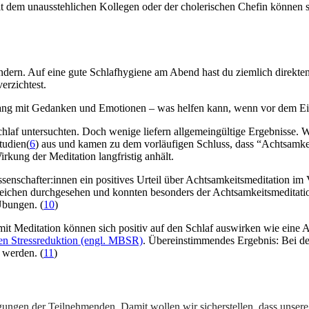
it dem unausstehlichen Kollegen oder der cholerischen Chefin können 
dern. Auf eine gute Schlafhygiene am Abend hast du ziemlich direkten
erzichtest.
mgang mit Gedanken und Emotionen – was helfen kann, wenn vor dem Ein
chlaf untersuchten. Doch wenige liefern allgemeingültige Ergebnisse. 
tudien(
6
) aus und kamen zu dem vorläufigen Schluss, dass “Achtsamkei
kung der Meditation langfristig anhält.
issenschafter:innen ein positives Urteil über Achtsamkeitsmeditation 
chen durchgesehen und konnten besonders der Achtsamkeitsmeditation (
Übungen. (
10
)
it Meditation können sich positiv auf den Schlaf auswirken wie eine 
en Stressreduktion (engl. MBSR)
. Übereinstimmendes Ergebnis: Bei de
 werden. (
11
)
gungen der Teilnehmenden. Damit wollen wir sicherstellen, dass unsere 