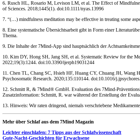
6. Rusch HL, Rosario M, Levison LM, et al. The Effect of Mindfulne
of Sciences. 2018;1445(1). doi:10.1111/nyas.13996
7. “(…) mindfulness meditation may be effective in treating some aspe
8. Eine systematische Übersichtsarbeit gibt in Form einer Literatur
Thema.
9. Die Inhalte der 7Mind-App sind hauptsächlich der Achtsamkeitsme
10. Kim DY, Hong SH, Jang SH, et al. Systematic Review for the Medi
2022;19(3):1244. doi:10.3390/ijerph19031244
11. Chen TL, Chang SC, Hsieh HF, Huang CY, Chuang JH, Wang HH. Eff
Psychosomatic Research. 2020;135:110144. doi:10.1016/j.jpsychore
12. Schmitt R, & 7Mind® GmbH. Evaluation des 7Mind-Präventionskurs
Zusatzinformation: Schmitt, R. war während der Erstellung der Eval
13. Hinweis: Wir raten dringend, niemals verschriebene Medikament
Mehr über Schlaf aus dem 7Mind Maga­zin
Leich­ter ein­schla­fen: 7 Tipps aus der Schlaf­wis­sen­schaft
Gute-Nacht-Geschich­ten für Erwach­sene