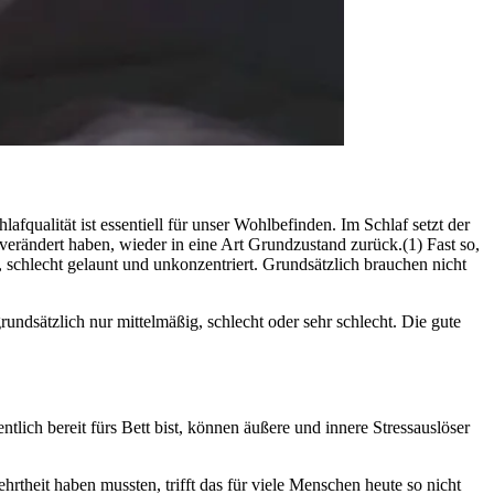
­li­tät ist essen­ti­ell für unser Wohl­be­fin­den. Im Schlaf setzt der
verändert haben, wieder in eine Art Grundzustand zurück.(1) Fast so,
 schlecht gelaunt und unkon­zen­triert. Grundsätzlich brauchen nicht
undsätzlich nur mittelmäßig, schlecht oder sehr schlecht. Die gute
ich bereit fürs Bett bist, können äußere und innere Stressauslöser
theit haben mussten, trifft das für viele Menschen heute so nicht