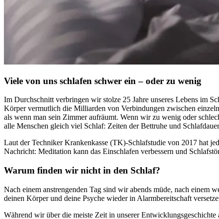
Viele von uns schlafen schwer ein – oder zu wenig
Im Durch­schnitt ver­brin­gen wir stolze 25 Jahre unse­res Lebens im Schl
Körper vermutlich die Milliarden von Verbindungen zwischen einzelnen
als wenn man sein Zimmer aufräumt. Wenn wir zu wenig oder schlecht sc
alle Menschen gleich viel Schlaf: Zeiten der Bettruhe und Schlafdauer
Laut der Techniker Krankenkasse (TK)-Schlaf­stu­die von 2017 hat jedo
Nach­richt: Meditation kann das Einschlafen verbessern und Schlafstö
Warum finden wir nicht in den Schlaf?
Nach einem anstrengenden Tag sind wir abends müde, nach einem wenig
deinen Körper und deine Psyche wieder in Alarmbereitschaft verset
Während wir über die meiste Zeit in unserer Entwicklungsgeschichte a