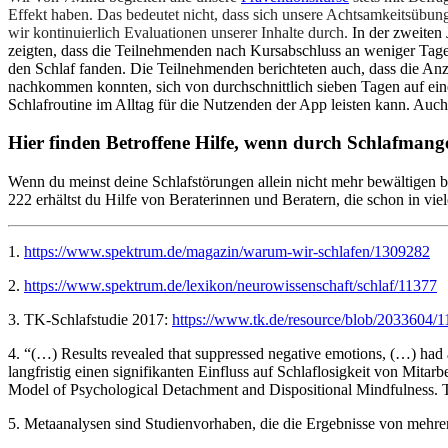
Effekt haben. Das bedeutet nicht, dass sich unsere Achtsamkeitsübung
wir kontinuierlich Evaluationen unserer Inhalte durch.
In der zweiten
zeigten, dass die Teilnehmenden nach Kursabschluss an weniger Tag
den Schlaf fanden. Die Teilnehmenden berichteten auch, dass die Anz
nachkommen konnten, sich von durchschnittlich sieben Tagen auf eine
Schlafroutine im Alltag für die Nutzenden der App leisten kann. Auch
Hier finden Betroffene Hilfe, wenn durch Schlafmangel
Wenn du meinst deine Schlafstörungen allein nicht mehr bewältigen 
222 erhältst du Hilfe von Beraterinnen und Beratern, die schon in vi
1.
https://www.spektrum.de/magazin/warum-wir-schlafen/1309282
2.
https://www.spektrum.de/lexikon/neurowissenschaft/schlaf/11377
3. TK-Schlafstudie 2017:
https://www.tk.de/resource/blob/2033604/
4. “(…) Results revealed that suppressed negative emotions, (…) had
langfristig einen signifikanten Einfluss auf Schlaflosigkeit von Mi
Model of Psychological Detachment and Dispositional Mindfulness.
5. Metaanalysen sind Studienvorhaben, die die Ergebnisse von meh