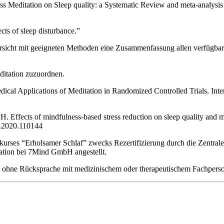
ss Meditation on Sleep quality: a Systematic Review and meta-analys
cts of sleep disturbance.”
übersicht mit geeigneten Methoden eine Zusammenfassung allen verfügb
ditation zuzuordnen.
cal Applications of Meditation in Randomized Controlled Trials. Inte
ects of mindfulness-based stress reduction on sleep quality and menta
s.2020.110144
es “Erholsamer Schlaf” zwecks Rezertifizierung durch die Zentrale P
uation bei 7Mind GmbH angestellt.
e ohne Rücksprache mit medizinischem oder therapeutischem Fachperso