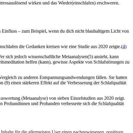
stressauslösend wirken und das Wieder(einschlafen) erschweren.
 Einfluss – zum Beispiel, wenn du dich nicht blauhaltigem Licht von
schlafen die Gedanken kreisen wie eine Studie aus 2020 zeigte.(
4
)
Wer sich jedoch wissenschaftliche Metaanalysen(5) ansieht, kann
tsmeditation helfen (kann), gewisse Aspekte von Schlafstörungen zu
im Vergleich zu anderen Entspannungsandwendungen fällen. Sie hatten
9) einen stärkeren Effekt auf die Verbesserung der Schlafqualität
Auswertung (Metaanalyse) von sieben Einzelstudien aus 2020 zeigt.
n Probandinnen und Probanden verbesserte sich die Schlafqualität
Inhalte für die allermeisten User einen nachgewiesenen, positiven