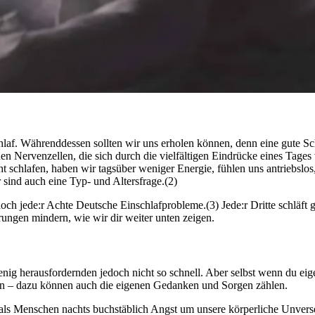
af. Währenddessen sollten wir uns erholen können, denn eine gute Schlaf­qua
 Nervenzellen, die sich durch die vielfältigen Eindrücke eines Tages 
hla­fen, haben wir tags­über weniger Ener­gie, fühlen uns antriebs­los,
 sind auch eine Typ- und Altersfrage.(2)
ch jede:r Achte Deutsche Einschlafprobleme.(3) Jede:r Dritte schläft gr
rungen mindern, wie wir dir weiter unten zeigen.
 herausfordernden jedoch nicht so schnell. Aber selbst wenn du eigentl
zen – dazu können auch die eigenen Gedanken und Sorgen zählen.
ls Menschen nachts buchstäblich Angst um unsere körperliche Unversehr