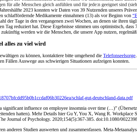
en für alle Menschen gleich anfühlen und für jede:n geeignet sind (si
 Jahreshälfte 2023 konnten wir Daten von 39 Nutzenden unseres Präve
en schlaffördernde Medikamente einnahmen (13) als vor Beginn von
“E
ahl der Tage in den vergangenen zwei Wochen, an denen sie ihren tägl
n Tag reduziert hat. Diese Ergebnisse stimmen uns optimistisch, dass 
 zukünftig werden wir die Menschen, die unsere App nutzen, regelmäßig
 alles zu viel wird
bewältigen zu können, kontaktiere bitte umgehend die
Telefonseelsorge
elen Fällen Auswege aus schwierigen Situationen aufzeigen konnten.
118707bfcdd95b0b1ccdaf06b30226ea/schlaf-gut-deutschland-data.pdf
 a significant influence on employee insomnia over time (…)” (Überset
tarbeitenden hatten). Mehr Details hier Gu Y, You X, Wang R. Workpla
 The Journal of Psychology. 2020;154(5):367-385. doi:10.1080/00223
reren anderen Studien auswerten und zusammenfassen. Meta-Metaanal