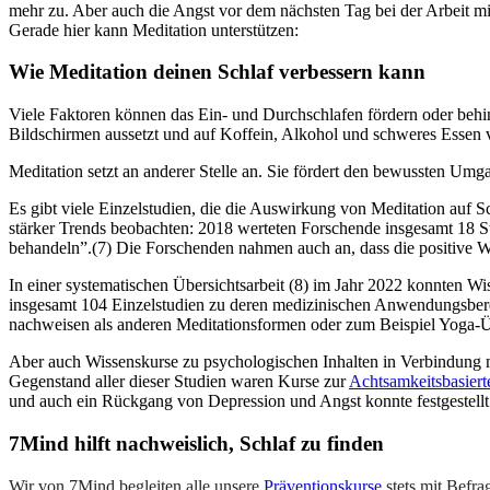
mehr zu. Aber auch die Angst vor dem nächsten Tag bei der Arbeit m
Gerade hier kann Meditation unterstützen:
Wie Medi­ta­tion deinen Schlaf ver­bes­sern kann
Viele Faktoren können das Ein- und Durchschlafen fördern oder behin
Bildschirmen aussetzt und auf Koffein, Alkohol und schweres Essen v
Meditation setzt an anderer Stelle an. Sie fördert den bewussten U
Es gibt viele Einzelstudien, die die Auswirkung von Meditation auf S
stärker Trends beobachten: 2018 werteten Forschende insgesamt 18 S
behandeln”.(7) Die Forschenden nahmen auch an, dass die positive Wir
In einer systematischen Übersichtsarbeit (8) im Jahr 2022 konnten W
insgesamt 104 Einzelstudien zu deren medizinischen Anwendungsberei
nachweisen als anderen Meditationsformen oder zum Beispiel Yoga-
Aber auch Wissenskurse zu psychologischen Inhalten in Verbindung m
Gegenstand aller dieser Studien waren Kurse zur
Achtsamkeitsbasiert
und auch ein Rückgang von Depression und Angst konnte festgestellt
7Mind hilft nachweislich, Schlaf zu finden
Wir von 7Mind begleiten alle unsere
Präventionskurse
stets mit Befra