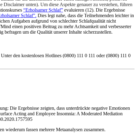
ehe Disclaimer unten). Um diese Aspekte genauer zu verstehen, führen
ntionskurses
“Erholsamer Schlaf”
evaluieren (12). Die Ergebnisse
rholsamer Schlaf”.
Dies legt nahe, dass die Teilnehmenden leichter in
ichen Aufgaben aufgrund von schlechter Schlafqualität nicht
7Mind einen positiven Beitrag zu mehr Achtsamkeit und verbesserter
 befragen um die Qualität unserer Inhalte sicherzustellen.
. Unter den kostenlosen Hotlines (0800) 111 0 111 oder (0800) 111 0
zung: Die Ergebnisse zeigten, dass unterdrückte negative Emotionen
ce Surface Acting and Employee Insomnia: A Moderated Mediation
980.2020.1757595
ysen wiederum fassen mehrere Metaanalysen zusammen.